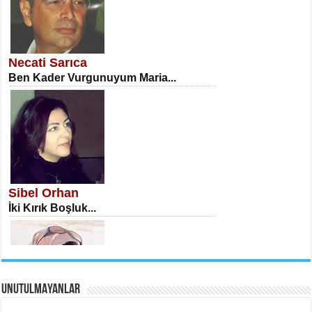
NECLA DİLEK ARSLAN
Öğretmenler Günü Mahkemesi...
Necati Sarıca
Ben Kader Vurgunuyum Maria...
İSA KARATEPE
Ekranlar Arasında Kaybolan İnsan...
Sibel Orhan
İki Kırık Boşluk...
UNUTULMAYANLAR
AHMET URFALI
Ömer Lütfi Mete’nin “Gülce” Şiirini