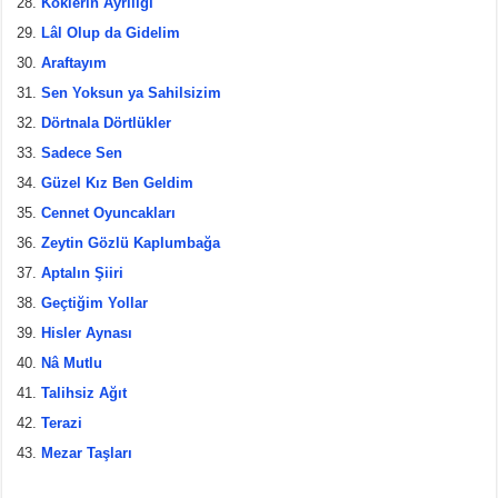
Köklerin Ayrılığı
Lâl Olup da Gidelim
Araftayım
Sen Yoksun ya Sahilsizim
Dörtnala Dörtlükler
Sadece Sen
Güzel Kız Ben Geldim
Cennet Oyuncakları
Zeytin Gözlü Kaplumbağa
Aptalın Şiiri
Geçtiğim Yollar
Hisler Aynası
Nâ Mutlu
Talihsiz Ağıt
Terazi
Mezar Taşları