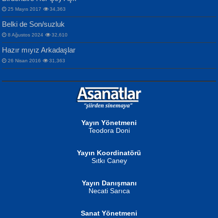
NAZIM HİKMET RAN
MAHMUT GÜRBÜZ
Songül Özel
25 Mayıs 2017
34,363
Bir Cezaevinde, Tecritteki Adamın
İbrahim Olmak ve Bitirebilmek...
Mahzen...
Mektupları...
Belki de Son/suzluk
8 Ağustos 2024
32,610
Hazır mıyız Arkadaşlar
26 Nisan 2016
31,363
NURAN KÖSE BAYDAR
Neva Selçuk
Gün Güzeli...
Ben Deniz Değilim ki...
Yayın Yönetmeni
Teodora Doni
Yayın Koordinatörü
Sıtkı Caney
Yayın Danışmanı
MUSTAFA ORAL
Ahmet Aydın
Necati Sarıca
Şiir, Siyaseti Kaldırmıyor Tanpınar...
Helin...
Sanat Yönetmeni