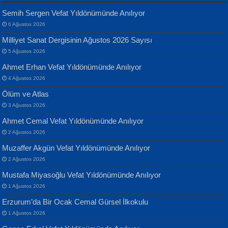
Semih Sergen Vefat Yıldönümünde Anılıyor
6 Ağustos 2026
Yılmaz Ekinci
MUSTAFA KELOĞLU
Milliyet Sanat Dergisinin Ağustos 2026 Sayısı
Geceye Söylenen...
Yarına İz Bırakmak...
5 Ağustos 2026
Ahmet Erhan Vefat Yıldönümünde Anılıyor
4 Ağustos 2026
Ölüm ve Atlas
3 Ağustos 2026
Ahmet Cemal Vefat Yıldönümünde Anılıyor
Banu Sancak
ATİLLA ÖZEN
2 Ağustos 2026
Defterimden İçeri...
Sultan Olmadan Önce Eyüp...
Muzaffer Akgün Vefat Yıldönümünde Anılıyor
2 Ağustos 2026
Mustafa Miyasoğlu Vefat Yıldönümünde Anılıyor
1 Ağustos 2026
Erzurum’da Bir Ocak Cemal Gürsel İlkokulu
1 Ağustos 2026
İsmail Aydos
EKREM KARABABA