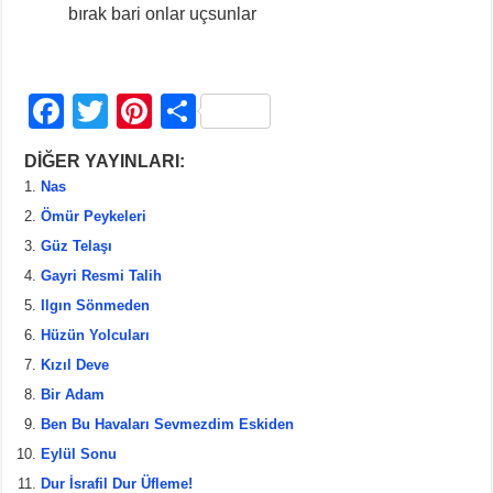
bırak bari onlar uçsunlar
F
T
Pi
S
a
wi
nt
h
DİĞER YAYINLARI:
c
tt
er
ar
Nas
e
er
e
e
Ömür Peykeleri
b
st
Güz Telaşı
Gayri Resmi Talih
o
Ilgın Sönmeden
o
Hüzün Yolcuları
k
Kızıl Deve
Bir Adam
Ben Bu Havaları Sevmezdim Eskiden
Eylül Sonu
Dur İsrafil Dur Üfleme!