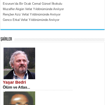
Erzurum’da Bir Ocak Cemal Gürsel İlkokulu
Muzaffer Akgün Vefat Yıldönümünde Anılıyor
Rençber Aziz Vefat Yıldönümünde Anılıyor
Genco Erkal Vefat Yıldönümünde Anılıyor
EMİNE CUMA
Fanatizm Çıkmazı...
ŞAİRLER
SATILMIŞ ÜMİT ÇETİNKAYA
Erkenlik...
Yaşar Bedri
Ölüm ve Atlas...