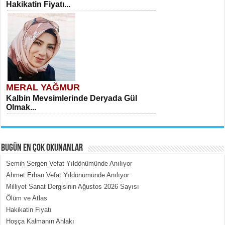
Hakikatin Fiyatı...
MERAL YAĞMUR
Kalbin Mevsimlerinde Deryada Gül
Olmak...
BUGÜN EN ÇOK OKUNANLAR
Semih Sergen Vefat Yıldönümünde Anılıyor
Ahmet Erhan Vefat Yıldönümünde Anılıyor
Milliyet Sanat Dergisinin Ağustos 2026 Sayısı
MEHMET ÇOBAN
Ölüm ve Atlas
İçerdeki Put Dışardaki Maskeler...
Hakikatin Fiyatı
Hoşça Kalmanın Ahlakı