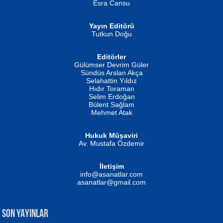
Esra Cansu
Yayın Editörü
Tutkun Doğu
Editörler
İSMAİL OKUTAN
Gülümser Devrim Güler
Fatma Camcı
Erkeklerin Kahrolması Ne Demektir
Sündüs Arslan Akça
Evvel Zaman Tanrıçası...
Biliyor musunuz? ...
Selahattin Yıldız
Hıdır Toraman
Selim Erdoğan
Bülent Sağlam
Mehmet Atak
Hukuk Müşaviri
Av. Mustafa Özdemir
Mustafa Oral
NUHAN NEBİ ÇAM
İletişim
Yağmur Mangası...
Kaptan...
info@asanatlar.com
asanatlar@gmail.com
SON YAYINLAR