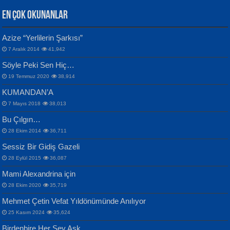
EN ÇOK OKUNANLAR
CAHİT SITKI TARANCI
Azize “Yerlilerin Şarkısı”
Otuz Beş Yaş Şiiri...
VAHDETTİN YİĞİTCAN
Bülent Sağlam
7 Aralık 2014
41,942
Samimiyet Nedir?...
Mescid-i Aksâ Üstüne Ay!...
Söyle Peki Sen Hiç…
19 Temmuz 2020
38,914
KUMANDAN’A
7 Mayıs 2018
38,013
Bu Çılgın…
ERDEM BAYAZIT
28 Ekim 2014
36,711
Sana, Bana, Vatanıma, Ülkemin
İPEK ACAR SERT
Selahattin Yıldız
Sessiz Bir Gidiş Gazeli
İnsanlarına Dair...
Gazze’nin Şecaati, Ümmetin İmtihanı...
İdrakimle Üşürken...
28 Eylül 2015
36,087
Mami Alexandrina için
28 Ekim 2020
35,719
Mehmet Çetin Vefat Yıldönümünde Anılıyor
25 Kasım 2024
35,624
Birdenbire Her Şey Aşk