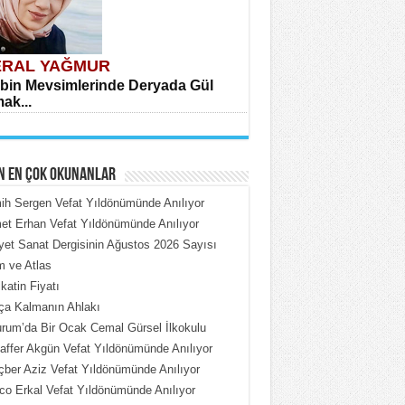
RAL YAĞMUR
bin Mevsimlerinde Deryada Gül
ak...
N EN ÇOK OKUNANLAR
h Sergen Vefat Yıldönümünde Anılıyor
t Erhan Vefat Yıldönümünde Anılıyor
iyet Sanat Dergisinin Ağustos 2026 Sayısı
HMET ÇOBAN
 ve Atlas
rdeki Put Dışardaki Maskeler...
katin Fiyatı
ça Kalmanın Ahlakı
rum’da Bir Ocak Cemal Gürsel İlkokulu
ffer Akgün Vefat Yıldönümünde Anılıyor
ber Aziz Vefat Yıldönümünde Anılıyor
o Erkal Vefat Yıldönümünde Anılıyor