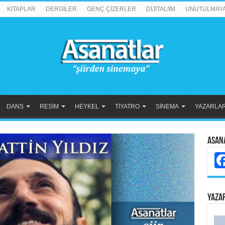
KİTAPLAR
DERGİLER
GENÇ ÇİZERLER
DİJİTAL/İM
UNUTULMAY
DANS
RESİM
HEYKEL
TİYATRO
SİNEMA
YAZARLA
Asan
YAZA