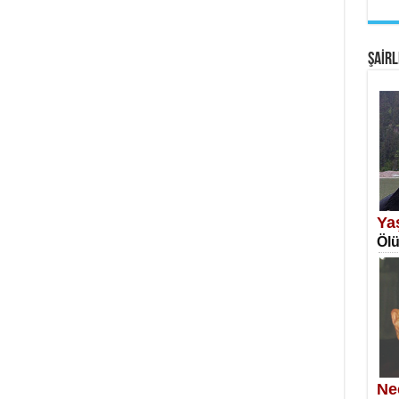
EM
Fan
ŞAİRL
SA
Erk
Ya
Ölü
NE
Öğr
Ne