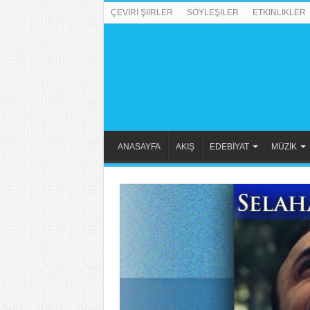
ÇEVİRİ ŞİİRLER
SÖYLEŞİLER
ETKİNLİKLER
ANASAYFA
AKIŞ
EDEBİYAT
MÜZİK