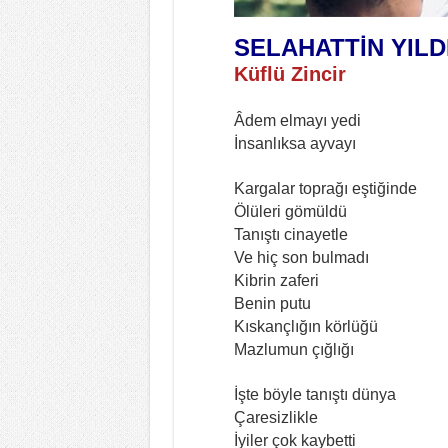
SELAHATTİN YILD
Küflü Zincir
Âdem elmayı yedi
İnsanlıksa ayvayı
Kargalar toprağı eştiğinde
Ölüleri gömüldü
Tanıştı cinayetle
Ve hiç son bulmadı
Kibrin zaferi
Benin putu
Kıskançlığın körlüğü
Mazlumun çığlığı
İşte böyle tanıştı dünya
Çaresizlikle
İyiler çok kaybetti