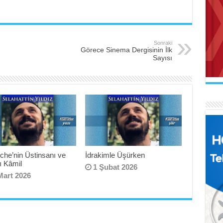
Sonraki
Görece Sinema Dergisinin İlk
AB
Sayısı
Mak
İL
Se
Uçu
Ne 
AR
che’nin Üstinsanı ve
İdrakimle Üşürken
Naa
FA
İl
ı Kâmil
1 Şubat 2026
El 
Gel
Mart 2026