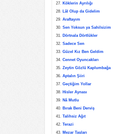
Köklerin Ayrılığı
Lâl Olup da Gidelim
Araftayım
Sen Yoksun ya Sahilsizim
Dörtnala Dörtlükler
Sadece Sen
Güzel Kız Ben Geldim
Cennet Oyuncakları
Zeytin Gözlü Kaplumbağa
Aptalın Şiiri
Geçtiğim Yollar
Hisler Aynası
Nâ Mutlu
Bırak Beni Derviş
Talihsiz Ağıt
Terazi
Mezar Taşları