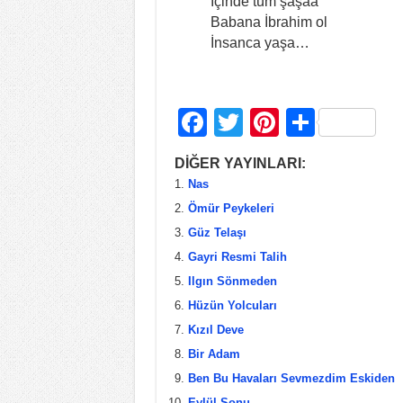
İçinde tüm şaşaa
Babana İbrahim ol
İnsanca yaşa…
F
T
Pi
S
a
wi
nt
h
DİĞER YAYINLARI:
c
tt
er
ar
Nas
e
er
e
e
Ömür Peykeleri
b
st
Güz Telaşı
Gayri Resmi Talih
o
Ilgın Sönmeden
o
Hüzün Yolcuları
k
Kızıl Deve
Bir Adam
Ben Bu Havaları Sevmezdim Eskiden
Eylül Sonu