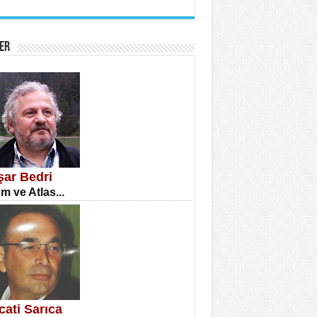
İNE CUMA
atizm Çıkmazı...
ER
TILMIŞ ÜMİT ÇETİNKAYA
enlik...
şar Bedri
m ve Atlas...
CLA DİLEK ARSLAN
etmenler Günü Mahkemesi...
cati Sarıca