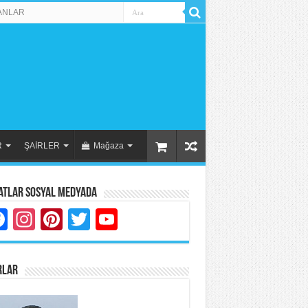
ANLAR
R
ŞAİRLER
Mağaza
atlar Sosyal Medyada
Facebook
Instagram
Pinterest
Twitter
YouTube
RLAR