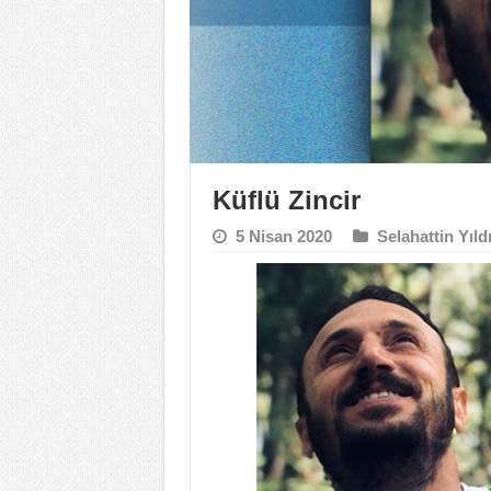
Küflü Zincir
5 Nisan 2020
Selahattin Yıld