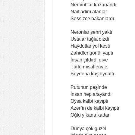
Nemrut’lar kazanandı
Naif adım atanlar
Sessizce bakanlardı
Neronlar şehri yaktı
Ustalar tuğla dizdi
Haydutlar yol kesti
Zahidler gönül yaptı
İnsan çıldırdı diye
Türlü misalleriyle
Beydeba kuş oynattı
Putunun peşinde
İnsan hep arayandı
Oysa kalbi kayıptı
Azer’in de kalbi kayıptı
Oğlu yıkana kadar
Dünya çok güzel