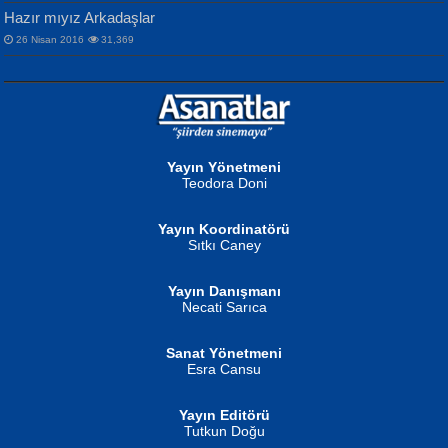
Hazır mıyız Arkadaşlar
26 Nisan 2016
31,369
NURAN KÖSE BAYDAR
Neva Selçuk
Gün Güzeli...
Ben Deniz Değilim ki...
Yayın Yönetmeni
Teodora Doni
Yayın Koordinatörü
Sıtkı Caney
Yayın Danışmanı
MUSTAFA ORAL
Ahmet Aydın
Necati Sarıca
Şiir, Siyaseti Kaldırmıyor Tanpınar...
Helin...
Sanat Yönetmeni
Esra Cansu
Yayın Editörü
Tutkun Doğu