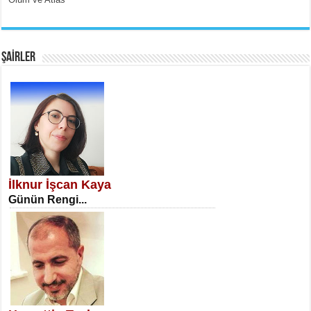
EMİNE CUMA
Fanatizm Çıkmazı...
ŞAİRLER
SATILMIŞ ÜMİT ÇETİNKAYA
Erkenlik...
İlknur İşcan Kaya
Günün Rengi...
NECLA DİLEK ARSLAN
Öğretmenler Günü Mahkemesi...