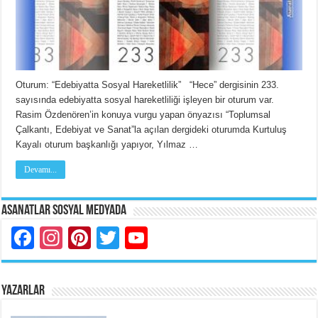
Oturum: “Edebiyatta Sosyal Hareketlilik” “Hece” dergisinin 233.
sayısında edebiyatta sosyal hareketliliği işleyen bir oturum var.
Rasim Özdenören’in konuya vurgu yapan önyazısı “Toplumsal
Çalkantı, Edebiyat ve Sanat”la açılan dergideki oturumda Kurtuluş
Kayalı oturum başkanlığı yapıyor, Yılmaz …
Devamı...
Asanatlar Sosyal Medyada
Facebook
Instagram
Pinterest
Twitter
YouTube
YAZARLAR