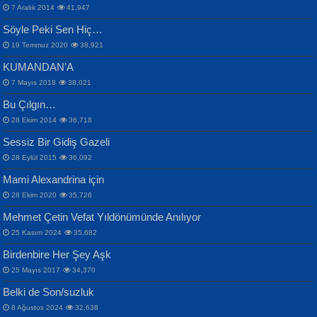
Bülent Sağlam
7 Aralık 2014
41,947
Samimiyet Nedir?...
Mescid-i Aksâ Üstüne Ay!...
Söyle Peki Sen Hiç…
19 Temmuz 2020
38,921
KUMANDAN’A
7 Mayıs 2018
38,021
Bu Çılgın…
ERDEM BAYAZIT
28 Ekim 2014
36,718
Sana, Bana, Vatanıma, Ülkemin
İPEK ACAR SERT
Selahattin Yıldız
Sessiz Bir Gidiş Gazeli
İnsanlarına Dair...
Gazze’nin Şecaati, Ümmetin İmtihanı...
İdrakimle Üşürken...
28 Eylül 2015
36,092
Mami Alexandrina için
28 Ekim 2020
35,726
Mehmet Çetin Vefat Yıldönümünde Anılıyor
25 Kasım 2024
35,682
Birdenbire Her Şey Aşk
NAZIM HİKMET RAN
MAHMUT GÜRBÜZ
Songül Özel
25 Mayıs 2017
34,370
Bir Cezaevinde, Tecritteki Adamın
İbrahim Olmak ve Bitirebilmek...
Mahzen...
Mektupları...
Belki de Son/suzluk
8 Ağustos 2024
32,638