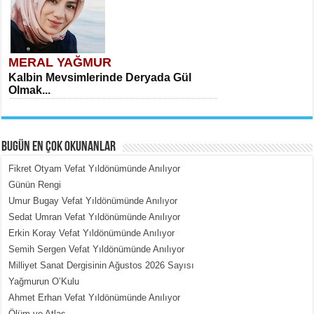
MERAL YAĞMUR
Kalbin Mevsimlerinde Deryada Gül
Olmak...
BUGÜN EN ÇOK OKUNANLAR
Fikret Otyam Vefat Yıldönümünde Anılıyor
Günün Rengi
Umur Bugay Vefat Yıldönümünde Anılıyor
MEHMET ÇOBAN
Sedat Umran Vefat Yıldönümünde Anılıyor
İçerdeki Put Dışardaki Maskeler...
Erkin Koray Vefat Yıldönümünde Anılıyor
Semih Sergen Vefat Yıldönümünde Anılıyor
Milliyet Sanat Dergisinin Ağustos 2026 Sayısı
Yağmurun O’Kulu
Ahmet Erhan Vefat Yıldönümünde Anılıyor
Ölüm ve Atlas