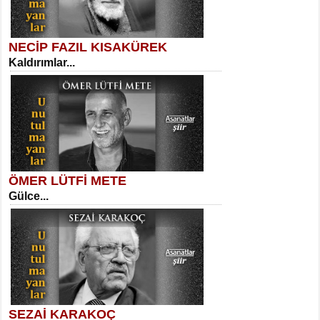
NECİP FAZIL KISAKÜREK
Kaldırımlar...
SELAHATTİN YILDIZ
İnsanın Zindanı...
Sibel Orhan
İki Kırık Boşluk...
ÖMER LÜTFİ METE
Gülce...
MEHMET TAŞTAN
Vagon’da Bir Şairle...
Meral Yağmur
Eski Bir Şiir...
SEZAİ KARAKOÇ