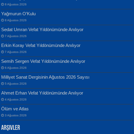
8 Ağustos 2026
Yağmurun O’Kulu
8 Ağustos 2026
Sedat Umran Vefat Yıldönümünde Anılıyor
Banu Sancak
ATİLLA ÖZEN
7 Ağustos 2026
Defterimden İçeri...
Sultan Olmadan Önce Eyüp...
Erkin Koray Vefat Yıldönümünde Anılıyor
7 Ağustos 2026
Semih Sergen Vefat Yıldönümünde Anılıyor
6 Ağustos 2026
Milliyet Sanat Dergisinin Ağustos 2026 Sayısı
5 Ağustos 2026
İsmail Aydos
EKREM KARABABA
Ahmet Erhan Vefat Yıldönümünde Anılıyor
İnkisar...
Yaralı Şiir...
4 Ağustos 2026
Ölüm ve Atlas
3 Ağustos 2026
Arşivler