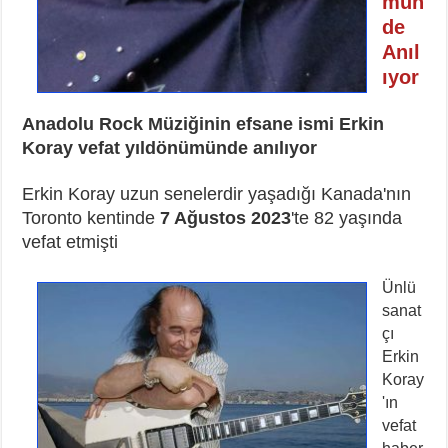
mün
de
Anıl
ıyor
Anadolu Rock Müziğinin efsane ismi Erkin
Koray vefat yıldönümünde anılıyor
Erkin Koray uzun senelerdir yaşadığı Kanada'nın
Toronto kentinde
7 Ağustos 2023
'te 82 yaşında
vefat etmişti
Ünlü
sanat
çı
Erkin
Koray
'ın
vefat