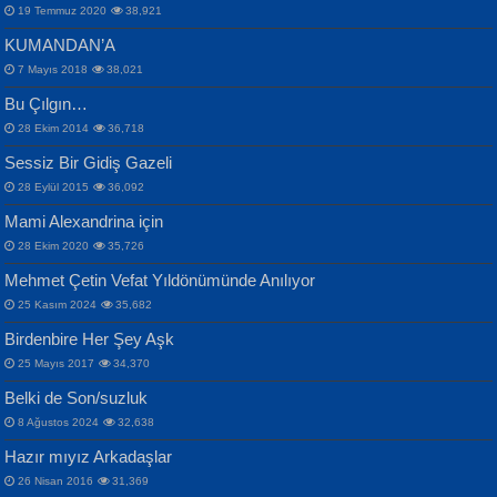
19 Temmuz 2020
38,921
KUMANDAN’A
7 Mayıs 2018
38,021
Bu Çılgın…
ERDEM BAYAZIT
28 Ekim 2014
36,718
Sana, Bana, Vatanıma, Ülkemin
İPEK ACAR SERT
Selahattin Yıldız
Sessiz Bir Gidiş Gazeli
İnsanlarına Dair...
Gazze’nin Şecaati, Ümmetin İmtihanı...
İdrakimle Üşürken...
28 Eylül 2015
36,092
Mami Alexandrina için
28 Ekim 2020
35,726
Mehmet Çetin Vefat Yıldönümünde Anılıyor
25 Kasım 2024
35,682
Birdenbire Her Şey Aşk
NAZIM HİKMET RAN
MAHMUT GÜRBÜZ
Songül Özel
25 Mayıs 2017
34,370
Bir Cezaevinde, Tecritteki Adamın
İbrahim Olmak ve Bitirebilmek...
Mahzen...
Mektupları...
Belki de Son/suzluk
8 Ağustos 2024
32,638
Hazır mıyız Arkadaşlar
26 Nisan 2016
31,369