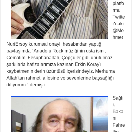
platfo
rmu
Twitte
r'daki
@Me
hmet
NuriErsoy kurumsal onaylı hesabından yaptığı
paylaşımda "Anadolu Rock müziğinin usta ismi,
Cemalim, Fesuphanallah, Çöpçüler gibi unutulmaz
şarkılarla hafızalarımıza kazınan Erkin Koray'ı
kaybetmenin derin üzüntüsü içerisindeyiz. Merhuma
Allah'tan rahmet, ailesine ve sevenlerine başsağlığı
diliyorum." demişti.
Sağlı
k
Baka
nı
Fahre
ttin