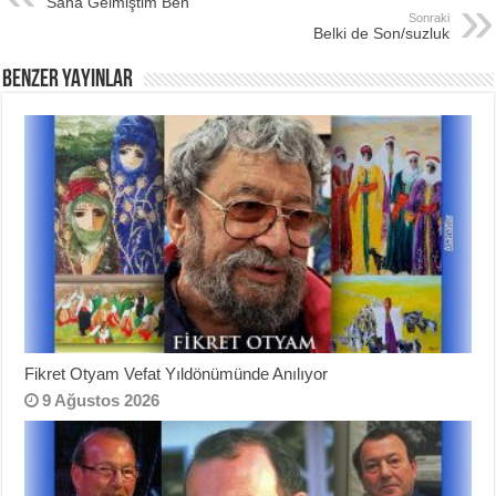
Sana Gelmiştim Ben
b
st
Sonraki
Belki de Son/suzluk
o
BENZER YAYINLAR
o
k
Fikret Otyam Vefat Yıldönümünde Anılıyor
9 Ağustos 2026