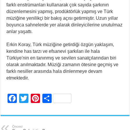
farklı enstrümanları kullanarak çok sayıda şarkının
düzenlemesini yapmış, prodüktörlük yapmış ve Türk
müziğine yenilikçi bir bakış açısı getirmiştir. Uzun yıllar
boyunca sahnelerde yer alarak dinleyicilerine unutulmaz
anlar yaşattı.
Erkin Koray, Türk müziğine getirdiği özgün yaklaşım,
kendine has tarzı ve efsanevi şarkıları ile hala
Türkiye'nin en tanınmış ve sevilen sanatçılarından biri
olarak anılmaktadır. Müziği zamanın ötesine geçmiş ve
farklı nesiller arasında hala dinlenmeye devam
etmektedir.
F
T
Pi
S
a
wi
nt
h
c
tt
er
ar
e
er
e
e
Öncesi