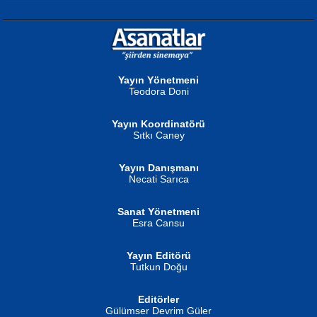
NURAN KÖSE BAYDAR
Neva Selçuk
Gün Güzeli...
Ben Deniz Değilim ki...
Yayın Yönetmeni
Teodora Doni
Yayın Koordinatörü
Sıtkı Caney
Yayın Danışmanı
MUSTAFA ORAL
Ahmet Aydın
Necati Sarıca
Şiir, Siyaseti Kaldırmıyor Tanpınar...
Helin...
Sanat Yönetmeni
Esra Cansu
Yayın Editörü
Tutkun Doğu
Editörler
İSMAİL OKUTAN
Gülümser Devrim Güler
Fatma Camcı