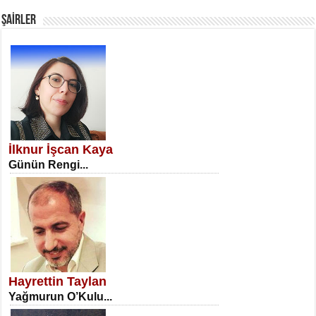
Fanatizm Çıkmazı...
ŞAİRLER
SATILMIŞ ÜMİT ÇETİNKAYA
Erkenlik...
İlknur İşcan Kaya
Günün Rengi...
NECLA DİLEK ARSLAN
Öğretmenler Günü Mahkemesi...
Hayrettin Taylan
Yağmurun O’Kulu...