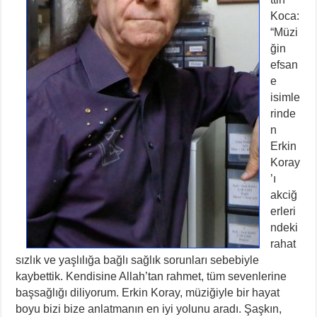
Koca:
“Müzi
ğin
efsan
e
isimle
rinde
n
Erkin
Koray
’ı
akciğ
erleri
ndeki
rahat
sızlık ve yaşlılığa bağlı sağlık sorunları sebebiyle
kaybettik. Kendisine Allah’tan rahmet, tüm sevenlerine
başsağlığı diliyorum. Erkin Koray, müziğiyle bir hayat
boyu bizi bize anlatmanın en iyi yolunu aradı. Şaşkın,