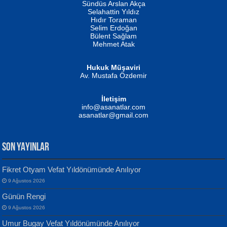
Erkeklerin Kahrolması Ne Demektir
Sündüs Arslan Akça
Evvel Zaman Tanrıçası...
Biliyor musunuz? ...
Selahattin Yıldız
Hıdır Toraman
Selim Erdoğan
Bülent Sağlam
Mehmet Atak
Hukuk Müşaviri
Av. Mustafa Özdemir
Mustafa Oral
NUHAN NEBİ ÇAM
İletişim
Yağmur Mangası...
Kaptan...
info@asanatlar.com
asanatlar@gmail.com
SON YAYINLAR
Fikret Otyam Vefat Yıldönümünde Anılıyor
9 Ağustos 2026
Yılmaz Ekinci
MUSTAFA KELOĞLU
Günün Rengi
Geceye Söylenen...
Yarına İz Bırakmak...
9 Ağustos 2026
Umur Bugay Vefat Yıldönümünde Anılıyor