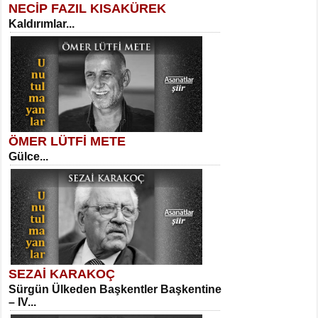
NECİP FAZIL KISAKÜREK
Kaldırımlar...
SELAHATTİN YILDIZ
İnsanın Zindanı...
Sibel Orhan
İki Kırık Boşluk...
ÖMER LÜTFİ METE
Gülce...
MEHMET TAŞTAN
Vagon’da Bir Şairle...
Meral Yağmur
Eski Bir Şiir...
SEZAİ KARAKOÇ
Sürgün Ülkeden Başkentler Başkentine
SITKI CANEY
– IV...
Oruçla Devrim ve Özgürlüğe…...
Kadir Ünal