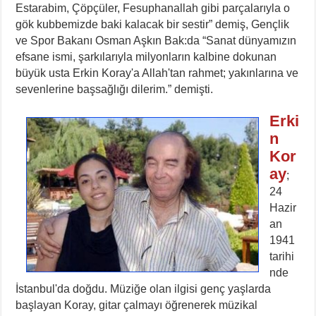
Estarabim, Çöpçüler, Fesuphanallah gibi parçalarıyla o
gök kubbemizde baki kalacak bir sestir” demiş, Gençlik
ve Spor Bakanı Osman Aşkın Bak:da “Sanat dünyamızın
efsane ismi, şarkılarıyla milyonların kalbine dokunan
büyük usta Erkin Koray'a Allah'tan rahmet; yakınlarına ve
sevenlerine başsağlığı dilerim.” demişti.
Erki
n
Kor
ay
;
24
Hazir
an
1941
tarihi
nde
İstanbul'da doğdu. Müziğe olan ilgisi genç yaşlarda
başlayan Koray, gitar çalmayı öğrenerek müzikal