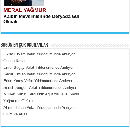
MERAL YAĞMUR
Kalbin Mevsimlerinde Deryada Gül
Olmak...
BUGÜN EN ÇOK OKUNANLAR
Fikret Otyam Vefat Yıldönümünde Anılıyor
Günün Rengi
Umur Bugay Vefat Yıldönümünde Anılıyor
MEHMET ÇOBAN
Sedat Umran Vefat Yıldönümünde Anılıyor
İçerdeki Put Dışardaki Maskeler...
Erkin Koray Vefat Yıldönümünde Anılıyor
Semih Sergen Vefat Yıldönümünde Anılıyor
Milliyet Sanat Dergisinin Ağustos 2026 Sayısı
Yağmurun O’Kulu
Ahmet Erhan Vefat Yıldönümünde Anılıyor
Ölüm ve Atlas
EMİNE CUMA