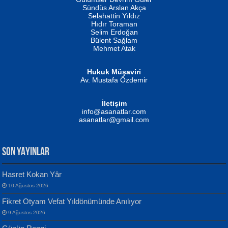
Fatma Camcı
Erkeklerin Kahrolması Ne Demektir
Sündüs Arslan Akça
Evvel Zaman Tanrıçası...
Biliyor musunuz? ...
Selahattin Yıldız
Hıdır Toraman
Selim Erdoğan
Bülent Sağlam
Mehmet Atak
Hukuk Müşaviri
Av. Mustafa Özdemir
Mustafa Oral
NUHAN NEBİ ÇAM
İletişim
Yağmur Mangası...
Kaptan...
info@asanatlar.com
asanatlar@gmail.com
SON YAYINLAR
Hasret Kokan Yâr
10 Ağustos 2026
Yılmaz Ekinci
MUSTAFA KELOĞLU
Fikret Otyam Vefat Yıldönümünde Anılıyor
Geceye Söylenen...
Yarına İz Bırakmak...
9 Ağustos 2026