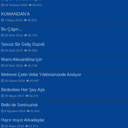
19 Temmuz 2020
38,923
KUMANDAN’A
7 Mayıs 2018
38,024
Bu Çılgın…
ERDEM BAYAZIT
28 Ekim 2014
36,720
Sana, Bana, Vatanıma, Ülkemin
İPEK ACAR SERT
Selahattin Yıldız
Sessiz Bir Gidiş Gazeli
İnsanlarına Dair...
Gazze’nin Şecaati, Ümmetin İmtihanı...
İdrakimle Üşürken...
28 Eylül 2015
36,094
Mami Alexandrina için
28 Ekim 2020
35,728
Mehmet Çetin Vefat Yıldönümünde Anılıyor
25 Kasım 2024
35,697
Birdenbire Her Şey Aşk
NAZIM HİKMET RAN
MAHMUT GÜRBÜZ
Songül Özel
25 Mayıs 2017
34,372
Bir Cezaevinde, Tecritteki Adamın
İbrahim Olmak ve Bitirebilmek...
Mahzen...
Mektupları...
Belki de Son/suzluk
8 Ağustos 2024
32,642
Hazır mıyız Arkadaşlar
26 Nisan 2016
31,371