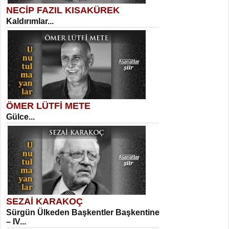
NECİP FAZIL KISAKÜREK
Kaldırımlar...
SELAHATTİN YILDIZ
İnsanın Zindanı...
Necati Sarıca
Ben Kader Vurgunuyum Maria...
ÖMER LÜTFİ METE
Gülce...
MEHMET TAŞTAN
Vagon’da Bir Şairle...
Sibel Orhan
İki Kırık Boşluk...
SEZAİ KARAKOÇ
Sürgün Ülkeden Başkentler Başkentine
SITKI CANEY
– IV...
Oruçla Devrim ve Özgürlüğe…...
Meral Yağmur