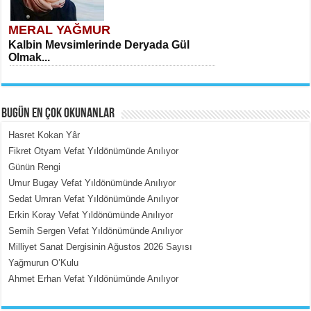
MERAL YAĞMUR
Kalbin Mevsimlerinde Deryada Gül
Olmak...
BUGÜN EN ÇOK OKUNANLAR
Hasret Kokan Yâr
Fikret Otyam Vefat Yıldönümünde Anılıyor
Günün Rengi
MEHMET ÇOBAN
Umur Bugay Vefat Yıldönümünde Anılıyor
İçerdeki Put Dışardaki Maskeler...
Sedat Umran Vefat Yıldönümünde Anılıyor
Erkin Koray Vefat Yıldönümünde Anılıyor
Semih Sergen Vefat Yıldönümünde Anılıyor
Milliyet Sanat Dergisinin Ağustos 2026 Sayısı
Yağmurun O’Kulu
Ahmet Erhan Vefat Yıldönümünde Anılıyor
EMİNE CUMA