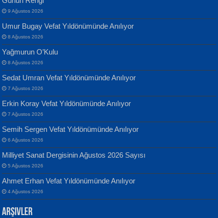
Günün Rengi
9 Ağustos 2026
Umur Bugay Vefat Yıldönümünde Anılıyor
8 Ağustos 2026
Yağmurun O’Kulu
Banu Sancak
ATİLLA ÖZEN
8 Ağustos 2026
Defterimden İçeri...
Sultan Olmadan Önce Eyüp...
Sedat Umran Vefat Yıldönümünde Anılıyor
7 Ağustos 2026
Erkin Koray Vefat Yıldönümünde Anılıyor
7 Ağustos 2026
Semih Sergen Vefat Yıldönümünde Anılıyor
6 Ağustos 2026
İsmail Aydos
EKREM KARABABA
Milliyet Sanat Dergisinin Ağustos 2026 Sayısı
İnkisar...
Yaralı Şiir...
5 Ağustos 2026
Ahmet Erhan Vefat Yıldönümünde Anılıyor
4 Ağustos 2026
Arşivler