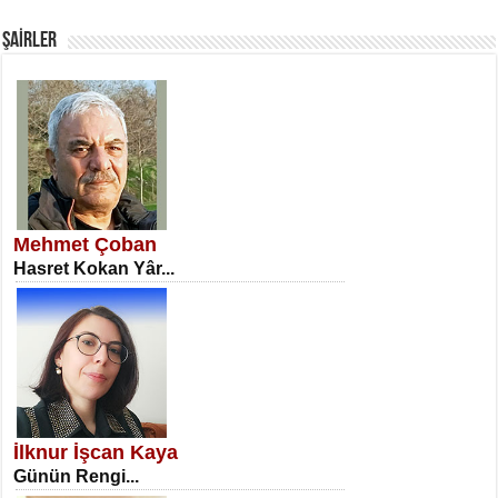
Fanatizm Çıkmazı...
ŞAİRLER
SATILMIŞ ÜMİT ÇETİNKAYA
Erkenlik...
Mehmet Çoban
Hasret Kokan Yâr...
NECLA DİLEK ARSLAN
Öğretmenler Günü Mahkemesi...
İlknur İşcan Kaya
Günün Rengi...