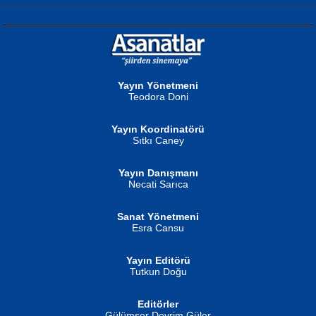
NURAN KÖSE BAYDAR
Neva Selçuk
Gün Güzeli...
Ben Deniz Değilim ki...
Yayın Yönetmeni
Teodora Doni
Yayın Koordinatörü
Sıtkı Caney
Yayın Danışmanı
MUSTAFA ORAL
Ahmet Aydın
Necati Sarıca
Şiir, Siyaseti Kaldırmıyor Tanpınar...
Helin...
Sanat Yönetmeni
Esra Cansu
Yayın Editörü
Tutkun Doğu
Editörler
İSMAİL OKUTAN
Gülümser Devrim Güler