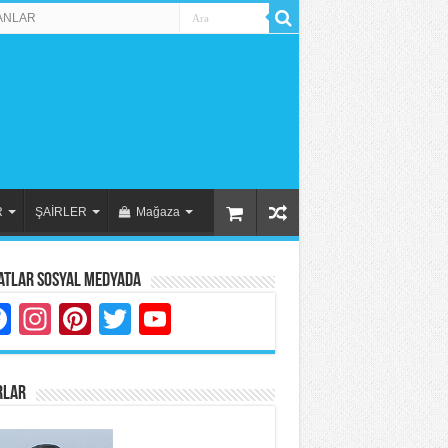
ANLAR
R
ŞAİRLER
Mağaza
atlar Sosyal Medyada
Facebook
Instagram
Pinterest
Twitter
YouTube
RLAR