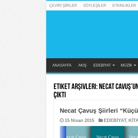
ÇEVİRİ ŞİİRLER
SÖYLEŞİLER
ETKİNLİKLER
ANASAYFA
AKIŞ
EDEBİYAT
MÜZİK
Etiket Arşivleri:
Necat Cavuş’un
Çıktı
Necat Çavuş Şiirleri “Küç
15 Nisan 2015
EDEBİYAT
,
KİT