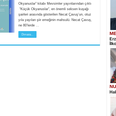
Okyanuslar” kitabı Mevsimler yayınlarından çıktı
“Küçük Okyanuslar”, en önemli seksen kuşağı
şairleri arasında gösterilen Necat Çavuş’un, otuz
yıla yayılan şiir emeğinin mahsulü. Necat Çavuş,
ne 80’lerde …
ME
Devamı...
Erz
İlk
NU
Hak