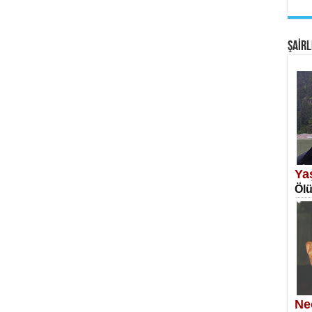
EM
Fan
ŞAİRL
SA
Erk
Ya
Ölü
NE
Öğr
Ne