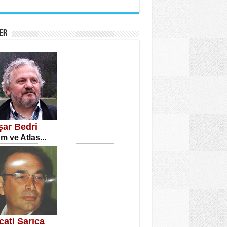
İNE CUMA
atizm Çıkmazı...
ER
TILMIŞ ÜMİT ÇETİNKAYA
enlik...
şar Bedri
m ve Atlas...
CLA DİLEK ARSLAN
etmenler Günü Mahkemesi...
cati Sarıca