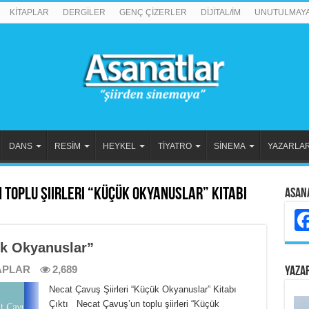
KİTAPLAR
DERGİLER
GENÇ ÇİZERLER
DİJİTAL/İM
UNUTULMAY
DANS
RESİM
HEYKEL
TİYATRO
SİNEMA
YAZARLA
 Toplu Şiirleri “Küçük Okyanuslar” Kitabı
Asan
ük Okyanuslar”
APLAR
2,689
YAZA
Necat Çavuş Şiirleri “Küçük Okyanuslar” Kitabı
Çıktı Necat Çavuş’un toplu şiirleri “Küçük