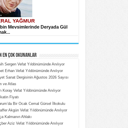
RAL YAĞMUR
bin Mevsimlerinde Deryada Gül
ak...
N EN ÇOK OKUNANLAR
h Sergen Vefat Yıldönümünde Anılıyor
t Erhan Vefat Yıldönümünde Anılıyor
iyet Sanat Dergisinin Ağustos 2026 Sayısı
HMET ÇOBAN
 ve Atlas
rdeki Put Dışardaki Maskeler...
n Koray Vefat Yıldönümünde Anılıyor
katin Fiyatı
rum’da Bir Ocak Cemal Gürsel İlkokulu
ffer Akgün Vefat Yıldönümünde Anılıyor
ça Kalmanın Ahlakı
ber Aziz Vefat Yıldönümünde Anılıyor