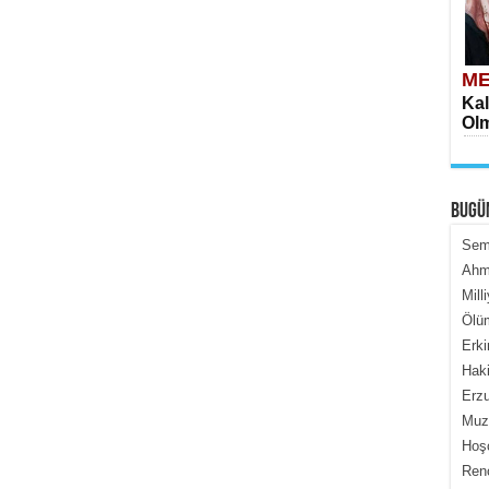
ME
Kal
Olm
BUGÜ
Semi
Ahme
Mill
ME
Ölüm
İçe
Erki
Haki
Erzu
Muza
Hoş
Renç