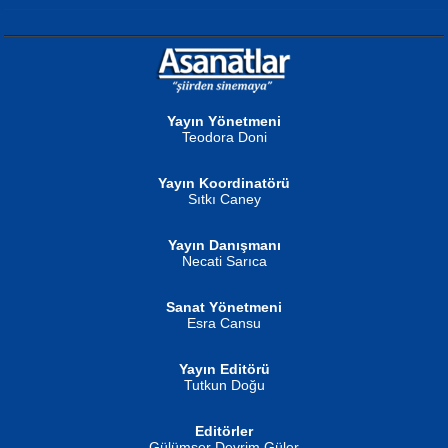
NURAN KÖSE BAYDAR
Neva Selçuk
Gün Güzeli...
Ben Deniz Değilim ki...
Yayın Yönetmeni
Teodora Doni
Yayın Koordinatörü
Sıtkı Caney
Yayın Danışmanı
MUSTAFA ORAL
Ahmet Aydın
Necati Sarıca
Şiir, Siyaseti Kaldırmıyor Tanpınar...
Helin...
Sanat Yönetmeni
Esra Cansu
Yayın Editörü
Tutkun Doğu
Editörler
İSMAİL OKUTAN
Gülümser Devrim Güler