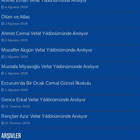
Ahmet Erhan Vefat Yıldönümünde Anılıyor
4 Ağustos 2026
Ölüm ve Atlas
3 Ağustos 2026
Ahmet Cemal Vefat Yıldönümünde Anılıyor
Banu Sancak
ATİLLA ÖZEN
2 Ağustos 2026
Defterimden İçeri...
Sultan Olmadan Önce Eyüp...
Muzaffer Akgün Vefat Yıldönümünde Anılıyor
2 Ağustos 2026
Mustafa Miyasoğlu Vefat Yıldönümünde Anılıyor
1 Ağustos 2026
Erzurum’da Bir Ocak Cemal Gürsel İlkokulu
1 Ağustos 2026
İsmail Aydos
EKREM KARABABA
Genco Erkal Vefat Yıldönümünde Anılıyor
İnkisar...
Yaralı Şiir...
31 Temmuz 2026
Rençber Aziz Vefat Yıldönümünde Anılıyor
31 Temmuz 2026
Arşivler