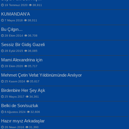
19 Temmuz 2020
38,911
KUMANDAN’A
7 Mayıs 2018
38,011
Bu Çılgın…
ERDEM BAYAZIT
28 Ekim 2014
36,708
Sana, Bana, Vatanıma, Ülkemin
İPEK ACAR SERT
Selahattin Yıldız
Sessiz Bir Gidiş Gazeli
İnsanlarına Dair...
Gazze’nin Şecaati, Ümmetin İmtihanı...
İdrakimle Üşürken...
28 Eylül 2015
36,085
Mami Alexandrina için
28 Ekim 2020
35,717
Mehmet Çetin Vefat Yıldönümünde Anılıyor
25 Kasım 2024
35,617
Birdenbire Her Şey Aşk
NAZIM HİKMET RAN
MAHMUT GÜRBÜZ
Songül Özel
25 Mayıs 2017
34,361
Bir Cezaevinde, Tecritteki Adamın
İbrahim Olmak ve Bitirebilmek...
Mahzen...
Mektupları...
Belki de Son/suzluk
8 Ağustos 2024
32,606
Hazır mıyız Arkadaşlar
26 Nisan 2016
31,360