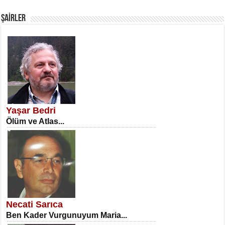
Fanatizm Çıkmazı...
ŞAİRLER
SATILMIŞ ÜMİT ÇETİNKAYA
Erkenlik...
Yaşar Bedri
Ölüm ve Atlas...
NECLA DİLEK ARSLAN
Öğretmenler Günü Mahkemesi...
Necati Sarıca
Ben Kader Vurgunuyum Maria...