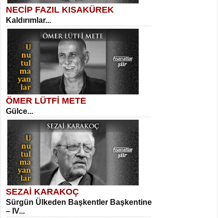
NECİP FAZIL KISAKÜREK
Kaldırımlar...
SELAHATTİN YILDIZ
İnsanın Zindanı...
Kadir Ünal
Ayağıma Dolanan Yokuş...
ÖMER LÜTFİ METE
Gülce...
MEHMET TAŞTAN
Vagon’da Bir Şairle...
Mehmet Çoban
Elmira...
SEZAİ KARAKOÇ
Sürgün Ülkeden Başkentler Başkentine
SITKI CANEY
– IV...
Oruçla Devrim ve Özgürlüğe…...
Suavi Kemal Yazgıç