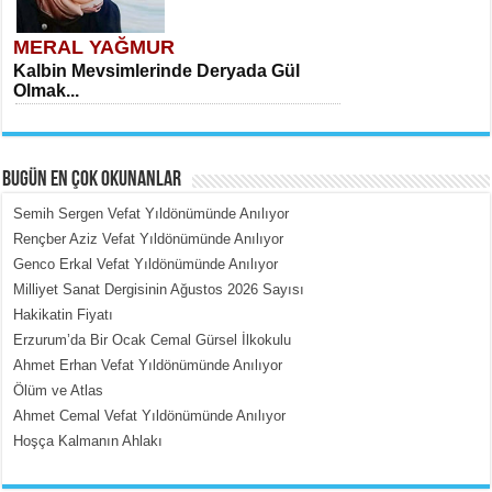
MERAL YAĞMUR
Kalbin Mevsimlerinde Deryada Gül
Olmak...
BUGÜN EN ÇOK OKUNANLAR
Semih Sergen Vefat Yıldönümünde Anılıyor
Rençber Aziz Vefat Yıldönümünde Anılıyor
Genco Erkal Vefat Yıldönümünde Anılıyor
MEHMET ÇOBAN
Milliyet Sanat Dergisinin Ağustos 2026 Sayısı
İçerdeki Put Dışardaki Maskeler...
Hakikatin Fiyatı
Erzurum’da Bir Ocak Cemal Gürsel İlkokulu
Ahmet Erhan Vefat Yıldönümünde Anılıyor
Ölüm ve Atlas
Ahmet Cemal Vefat Yıldönümünde Anılıyor
Hoşça Kalmanın Ahlakı
EMİNE CUMA