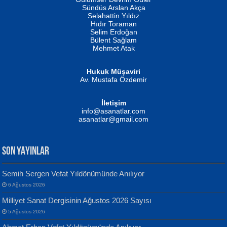
Fatma Camcı
Erkeklerin Kahrolması Ne Demektir
Sündüs Arslan Akça
Evvel Zaman Tanrıçası...
Biliyor musunuz? ...
Selahattin Yıldız
Hıdır Toraman
Selim Erdoğan
Bülent Sağlam
Mehmet Atak
Hukuk Müşaviri
Av. Mustafa Özdemir
Mustafa Oral
NUHAN NEBİ ÇAM
İletişim
Yağmur Mangası...
Kaptan...
info@asanatlar.com
asanatlar@gmail.com
SON YAYINLAR
Semih Sergen Vefat Yıldönümünde Anılıyor
6 Ağustos 2026
Yılmaz Ekinci
MUSTAFA KELOĞLU
Milliyet Sanat Dergisinin Ağustos 2026 Sayısı
Geceye Söylenen...
Yarına İz Bırakmak...
5 Ağustos 2026