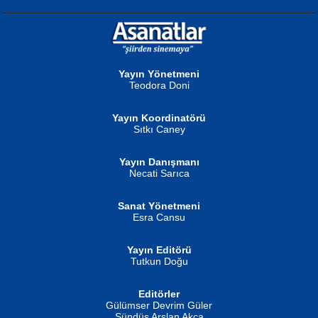
NURAN KÖSE BAYDAR
Neva Selçuk
Gün Güzeli...
Ben Deniz Değilim ki...
Yayın Yönetmeni
Teodora Doni
Yayın Koordinatörü
Sıtkı Caney
Yayın Danışmanı
MUSTAFA ORAL
Ahmet Aydın
Necati Sarıca
Şiir, Siyaseti Kaldırmıyor Tanpınar...
Helin...
Sanat Yönetmeni
Esra Cansu
Yayın Editörü
Tutkun Doğu
Editörler
İSMAİL OKUTAN
Gülümser Devrim Güler
Fatma Camcı
Erkeklerin Kahrolması Ne Demektir
Sündüs Arslan Akça