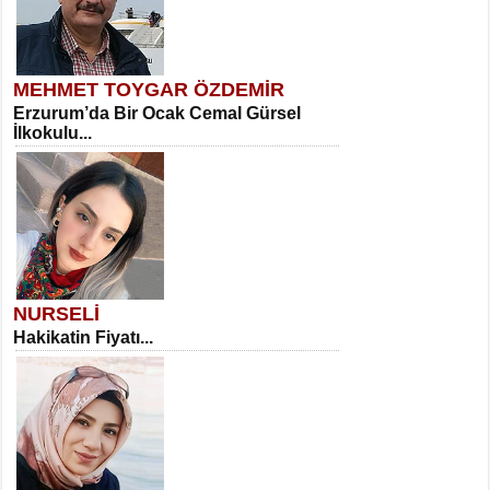
MEHMET TOYGAR ÖZDEMİR
Erzurum’da Bir Ocak Cemal Gürsel
İlkokulu...
NURSELİ
Hakikatin Fiyatı...