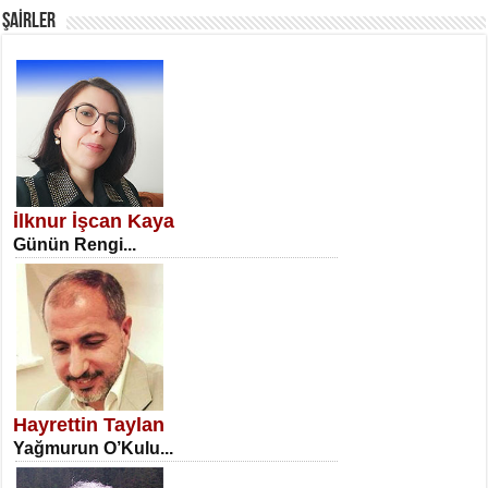
ŞAİRLER
SATILMIŞ ÜMİT ÇETİNKAYA
Erkenlik...
İlknur İşcan Kaya
Günün Rengi...
NECLA DİLEK ARSLAN
Öğretmenler Günü Mahkemesi...
Hayrettin Taylan
Yağmurun O’Kulu...