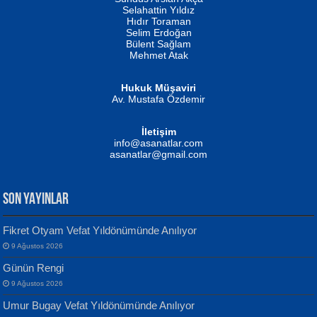
Evvel Zaman Tanrıçası...
Biliyor musunuz? ...
Selahattin Yıldız
Hıdır Toraman
Selim Erdoğan
Bülent Sağlam
Mehmet Atak
Hukuk Müşaviri
Av. Mustafa Özdemir
Mustafa Oral
NUHAN NEBİ ÇAM
İletişim
Yağmur Mangası...
Kaptan...
info@asanatlar.com
asanatlar@gmail.com
SON YAYINLAR
Fikret Otyam Vefat Yıldönümünde Anılıyor
9 Ağustos 2026
Yılmaz Ekinci
MUSTAFA KELOĞLU
Günün Rengi
Geceye Söylenen...
Yarına İz Bırakmak...
9 Ağustos 2026
Umur Bugay Vefat Yıldönümünde Anılıyor