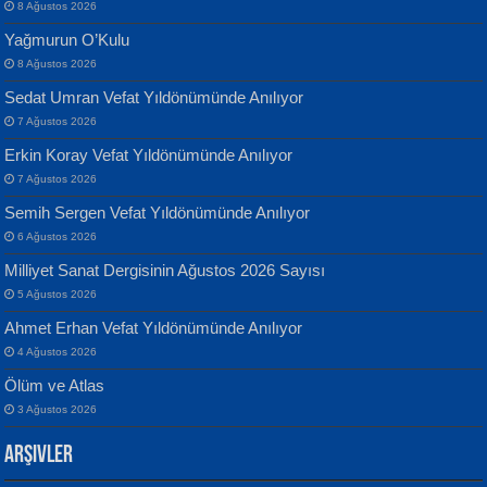
8 Ağustos 2026
Yağmurun O’Kulu
8 Ağustos 2026
Sedat Umran Vefat Yıldönümünde Anılıyor
Banu Sancak
ATİLLA ÖZEN
7 Ağustos 2026
Defterimden İçeri...
Sultan Olmadan Önce Eyüp...
Erkin Koray Vefat Yıldönümünde Anılıyor
7 Ağustos 2026
Semih Sergen Vefat Yıldönümünde Anılıyor
6 Ağustos 2026
Milliyet Sanat Dergisinin Ağustos 2026 Sayısı
5 Ağustos 2026
İsmail Aydos
EKREM KARABABA
Ahmet Erhan Vefat Yıldönümünde Anılıyor
İnkisar...
Yaralı Şiir...
4 Ağustos 2026
Ölüm ve Atlas
3 Ağustos 2026
Arşivler