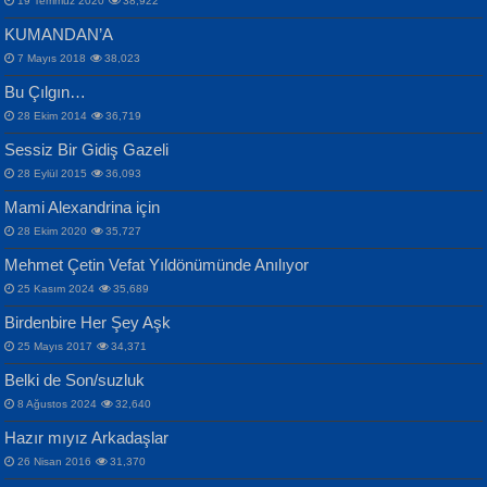
19 Temmuz 2020
38,922
KUMANDAN’A
7 Mayıs 2018
38,023
Bu Çılgın…
ERDEM BAYAZIT
28 Ekim 2014
36,719
Sana, Bana, Vatanıma, Ülkemin
İPEK ACAR SERT
Selahattin Yıldız
Sessiz Bir Gidiş Gazeli
İnsanlarına Dair...
Gazze’nin Şecaati, Ümmetin İmtihanı...
İdrakimle Üşürken...
28 Eylül 2015
36,093
Mami Alexandrina için
28 Ekim 2020
35,727
Mehmet Çetin Vefat Yıldönümünde Anılıyor
25 Kasım 2024
35,689
Birdenbire Her Şey Aşk
NAZIM HİKMET RAN
MAHMUT GÜRBÜZ
Songül Özel
25 Mayıs 2017
34,371
Bir Cezaevinde, Tecritteki Adamın
İbrahim Olmak ve Bitirebilmek...
Mahzen...
Mektupları...
Belki de Son/suzluk
8 Ağustos 2024
32,640
Hazır mıyız Arkadaşlar
26 Nisan 2016
31,370