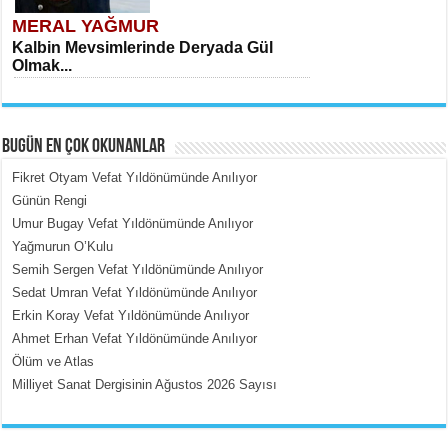
MERAL YAĞMUR
Kalbin Mevsimlerinde Deryada Gül
Olmak...
BUGÜN EN ÇOK OKUNANLAR
Fikret Otyam Vefat Yıldönümünde Anılıyor
Günün Rengi
Umur Bugay Vefat Yıldönümünde Anılıyor
MEHMET ÇOBAN
Yağmurun O’Kulu
İçerdeki Put Dışardaki Maskeler...
Semih Sergen Vefat Yıldönümünde Anılıyor
Sedat Umran Vefat Yıldönümünde Anılıyor
Erkin Koray Vefat Yıldönümünde Anılıyor
Ahmet Erhan Vefat Yıldönümünde Anılıyor
Ölüm ve Atlas
Milliyet Sanat Dergisinin Ağustos 2026 Sayısı
EMİNE CUMA
Fanatizm Çıkmazı...