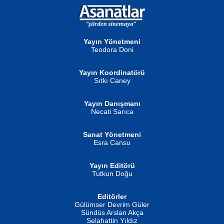
NURAN KÖSE BAYDAR
Neva Selçuk
Gün Güzeli...
Ben Deniz Değilim ki...
Yayın Yönetmeni
Teodora Doni
Yayın Koordinatörü
Sıtkı Caney
Yayın Danışmanı
MUSTAFA ORAL
Ahmet Aydın
Necati Sarıca
Şiir, Siyaseti Kaldırmıyor Tanpınar...
Helin...
Sanat Yönetmeni
Esra Cansu
Yayın Editörü
Tutkun Doğu
Editörler
İSMAİL OKUTAN
Gülümser Devrim Güler
Fatma Camcı
Erkeklerin Kahrolması Ne Demektir
Sündüs Arslan Akça
Evvel Zaman Tanrıçası...
Biliyor musunuz? ...
Selahattin Yıldız