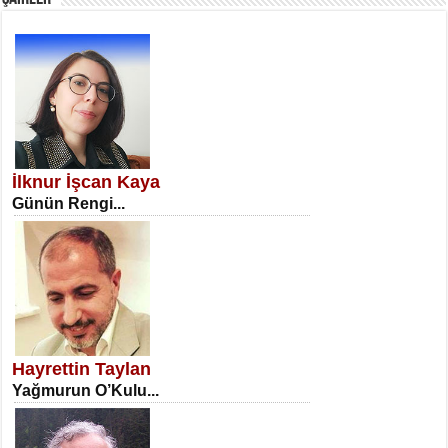
SATILMIŞ ÜMİT ÇETİNKAYA
Erkenlik...
İlknur İşcan Kaya
Günün Rengi...
NECLA DİLEK ARSLAN
Öğretmenler Günü Mahkemesi...
Hayrettin Taylan
Yağmurun O’Kulu...