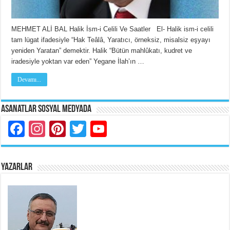
MEHMET ALİ BAL Halik İsm-i Celili Ve Saatler El- Halik ism-i celili
tam lügat ifadesiyle “Hak Teâlâ, Yaratıcı, örneksiz, misalsiz eşyayı
yeniden Yaratan” demektir. Halik “Bütün mahlûkatı, kudret ve
iradesiyle yoktan var eden” Yegane İlah’ın …
Devamı...
Asanatlar Sosyal Medyada
Facebook
Instagram
Pinterest
Twitter
YouTube
YAZARLAR