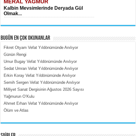
MERAL YAĞMUR
Kalbin Mevsimlerinde Deryada Gül
Olmak...
BUGÜN EN ÇOK OKUNANLAR
Fikret Otyam Vefat Yıldönümünde Anılıyor
Günün Rengi
Umur Bugay Vefat Yıldönümünde Anılıyor
MEHMET ÇOBAN
Sedat Umran Vefat Yıldönümünde Anılıyor
İçerdeki Put Dışardaki Maskeler...
Erkin Koray Vefat Yıldönümünde Anılıyor
Semih Sergen Vefat Yıldönümünde Anılıyor
Milliyet Sanat Dergisinin Ağustos 2026 Sayısı
Yağmurun O’Kulu
Ahmet Erhan Vefat Yıldönümünde Anılıyor
Ölüm ve Atlas
EMİNE CUMA
Fanatizm Çıkmazı...
ŞAİRLER