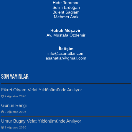
Hıdır Toraman
Selim Erdoğan
Bülent Sağlam
Mehmet Atak
Hukuk Müşaviri
Av. Mustafa Özdemir
Mustafa Oral
NUHAN NEBİ ÇAM
İletişim
Yağmur Mangası...
Kaptan...
info@asanatlar.com
asanatlar@gmail.com
SON YAYINLAR
Fikret Otyam Vefat Yıldönümünde Anılıyor
9 Ağustos 2026
Yılmaz Ekinci
MUSTAFA KELOĞLU
Günün Rengi
Geceye Söylenen...
Yarına İz Bırakmak...
9 Ağustos 2026
Umur Bugay Vefat Yıldönümünde Anılıyor
8 Ağustos 2026