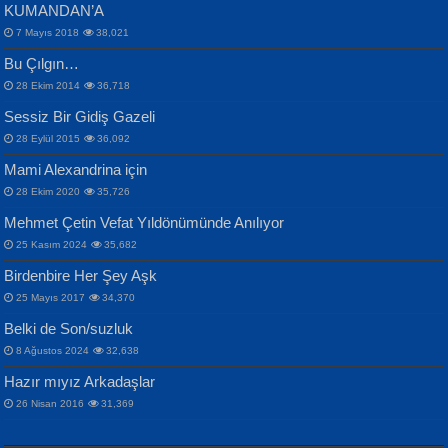
KUMANDAN’A
7 Mayıs 2018
38,021
Bu Çılgın…
ERDEM BAYAZIT
28 Ekim 2014
36,718
Sana, Bana, Vatanıma, Ülkemin
İPEK ACAR SERT
Selahattin Yıldız
Sessiz Bir Gidiş Gazeli
İnsanlarına Dair...
Gazze’nin Şecaati, Ümmetin İmtihanı...
İdrakimle Üşürken...
28 Eylül 2015
36,092
Mami Alexandrina için
28 Ekim 2020
35,726
Mehmet Çetin Vefat Yıldönümünde Anılıyor
25 Kasım 2024
35,682
Birdenbire Her Şey Aşk
NAZIM HİKMET RAN
MAHMUT GÜRBÜZ
Songül Özel
25 Mayıs 2017
34,370
Bir Cezaevinde, Tecritteki Adamın
İbrahim Olmak ve Bitirebilmek...
Mahzen...
Mektupları...
Belki de Son/suzluk
8 Ağustos 2024
32,638
Hazır mıyız Arkadaşlar
26 Nisan 2016
31,369