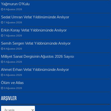
Yağmurun O’Kulu
8 Ağustos 2026
Sedat Umran Vefat Yıldönümünde Anılıyor
Banu Sancak
ATİLLA ÖZEN
7 Ağustos 2026
Defterimden İçeri...
Sultan Olmadan Önce Eyüp...
Erkin Koray Vefat Yıldönümünde Anılıyor
7 Ağustos 2026
Semih Sergen Vefat Yıldönümünde Anılıyor
6 Ağustos 2026
Milliyet Sanat Dergisinin Ağustos 2026 Sayısı
5 Ağustos 2026
İsmail Aydos
EKREM KARABABA
Ahmet Erhan Vefat Yıldönümünde Anılıyor
İnkisar...
Yaralı Şiir...
4 Ağustos 2026
Ölüm ve Atlas
3 Ağustos 2026
Arşivler
Arşivler