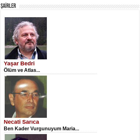
ŞAİRLER
SATILMIŞ ÜMİT ÇETİNKAYA
Erkenlik...
Yaşar Bedri
Ölüm ve Atlas...
NECLA DİLEK ARSLAN
Öğretmenler Günü Mahkemesi...
Necati Sarıca
Ben Kader Vurgunuyum Maria...