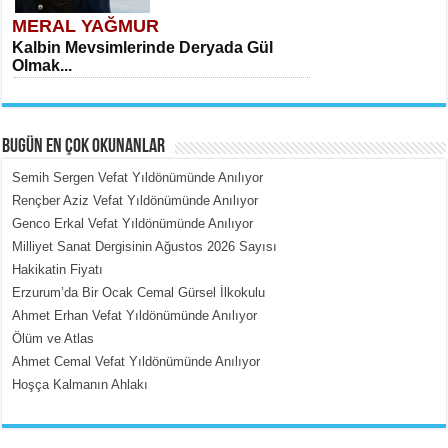
MERAL YAĞMUR
Kalbin Mevsimlerinde Deryada Gül
Olmak...
BUGÜN EN ÇOK OKUNANLAR
Semih Sergen Vefat Yıldönümünde Anılıyor
Rençber Aziz Vefat Yıldönümünde Anılıyor
Genco Erkal Vefat Yıldönümünde Anılıyor
MEHMET ÇOBAN
Milliyet Sanat Dergisinin Ağustos 2026 Sayısı
İçerdeki Put Dışardaki Maskeler...
Hakikatin Fiyatı
Erzurum’da Bir Ocak Cemal Gürsel İlkokulu
Ahmet Erhan Vefat Yıldönümünde Anılıyor
Ölüm ve Atlas
Ahmet Cemal Vefat Yıldönümünde Anılıyor
Hoşça Kalmanın Ahlakı
EMİNE CUMA
Fanatizm Çıkmazı...