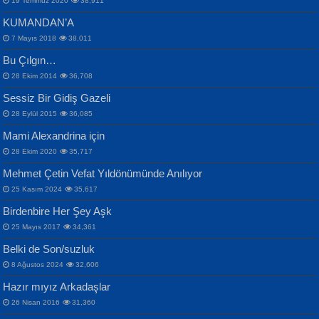
19 Temmuz 2020
38,911
KUMANDAN’A
7 Mayıs 2018
38,011
Bu Çılgın…
ERDEM BAYAZIT
28 Ekim 2014
36,708
Sana, Bana, Vatanıma, Ülkemin
İPEK ACAR SERT
Selahattin Yıldız
Sessiz Bir Gidiş Gazeli
İnsanlarına Dair...
Gazze’nin Şecaati, Ümmetin İmtihanı...
İdrakimle Üşürken...
28 Eylül 2015
36,085
Mami Alexandrina için
28 Ekim 2020
35,717
Mehmet Çetin Vefat Yıldönümünde Anılıyor
25 Kasım 2024
35,617
Birdenbire Her Şey Aşk
NAZIM HİKMET RAN
MAHMUT GÜRBÜZ
Songül Özel
25 Mayıs 2017
34,361
Bir Cezaevinde, Tecritteki Adamın
İbrahim Olmak ve Bitirebilmek...
Mahzen...
Mektupları...
Belki de Son/suzluk
8 Ağustos 2024
32,606
Hazır mıyız Arkadaşlar
26 Nisan 2016
31,360