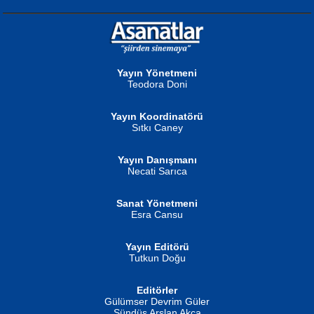
NURAN KÖSE BAYDAR
Neva Selçuk
Gün Güzeli...
Ben Deniz Değilim ki...
Yayın Yönetmeni
Teodora Doni
Yayın Koordinatörü
Sıtkı Caney
Yayın Danışmanı
MUSTAFA ORAL
Ahmet Aydın
Necati Sarıca
Şiir, Siyaseti Kaldırmıyor Tanpınar...
Helin...
Sanat Yönetmeni
Esra Cansu
Yayın Editörü
Tutkun Doğu
Editörler
İSMAİL OKUTAN
Gülümser Devrim Güler
Fatma Camcı
Erkeklerin Kahrolması Ne Demektir
Sündüs Arslan Akça