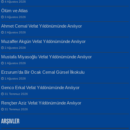
4 Ağustos 2026
Ölüm ve Atlas
3 Ağustos 2026
Ahmet Cemal Vefat Yıldönümünde Anılıyor
Banu Sancak
ATİLLA ÖZEN
2 Ağustos 2026
Defterimden İçeri...
Sultan Olmadan Önce Eyüp...
Muzaffer Akgün Vefat Yıldönümünde Anılıyor
2 Ağustos 2026
Mustafa Miyasoğlu Vefat Yıldönümünde Anılıyor
1 Ağustos 2026
Erzurum’da Bir Ocak Cemal Gürsel İlkokulu
1 Ağustos 2026
İsmail Aydos
EKREM KARABABA
Genco Erkal Vefat Yıldönümünde Anılıyor
İnkisar...
Yaralı Şiir...
31 Temmuz 2026
Rençber Aziz Vefat Yıldönümünde Anılıyor
31 Temmuz 2026
Arşivler