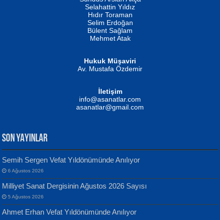
Evvel Zaman Tanrıçası...
Biliyor musunuz? ...
Selahattin Yıldız
Hıdır Toraman
Selim Erdoğan
Bülent Sağlam
Mehmet Atak
Hukuk Müşaviri
Av. Mustafa Özdemir
Mustafa Oral
NUHAN NEBİ ÇAM
İletişim
Yağmur Mangası...
Kaptan...
info@asanatlar.com
asanatlar@gmail.com
SON YAYINLAR
Semih Sergen Vefat Yıldönümünde Anılıyor
6 Ağustos 2026
Yılmaz Ekinci
MUSTAFA KELOĞLU
Milliyet Sanat Dergisinin Ağustos 2026 Sayısı
Geceye Söylenen...
Yarına İz Bırakmak...
5 Ağustos 2026
Ahmet Erhan Vefat Yıldönümünde Anılıyor