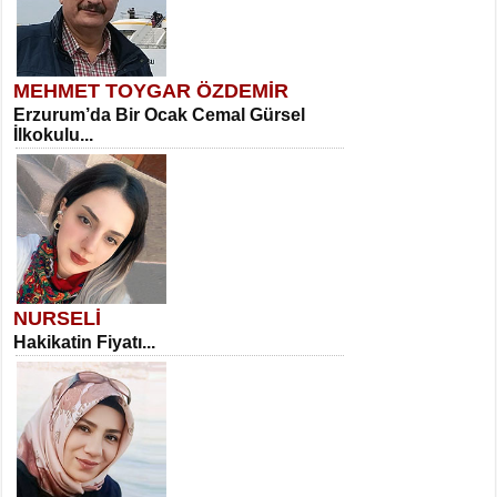
MEHMET TOYGAR ÖZDEMİR
Erzurum’da Bir Ocak Cemal Gürsel
İlkokulu...
NURSELİ
Hakikatin Fiyatı...