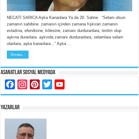
NECATİ SARICA Aşka Kananlara Ya da 20. Sahne “Selam olsun
zamanın sahibine. zamanın içinden zamana fışkıran zamanın
evladına, efendisine, kölesine, zamanı durduranlara, teslim olup
aşkına duranlara. aşkında zamanı durduranlara, selamlara selam
olanlara, aşka kananlara…” Aşka …
Devamı...
Asanatlar Sosyal Medyada
Facebook
Instagram
Pinterest
Twitter
YouTube
YAZARLAR