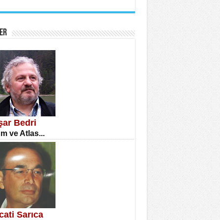
İNE CUMA
atizm Çıkmazı...
ER
TILMIŞ ÜMİT ÇETİNKAYA
enlik...
şar Bedri
m ve Atlas...
CLA DİLEK ARSLAN
etmenler Günü Mahkemesi...
cati Sarıca