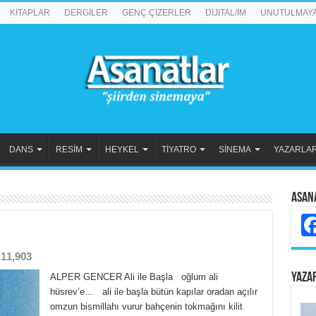
KİTAPLAR
DERGİLER
GENÇ ÇİZERLER
DİJİTAL/İM
UNUTULMAY
DANS
RESİM
HEYKEL
TİYATRO
SİNEMA
YAZARLA
Asan
11,903
YAZA
ALPER GENCER Ali ile Başla oğlum ali
hüsrev’e… ali ile başla bütün kapılar oradan açılır
omzun bismillahı vurur bahçenin tokmağını kilit