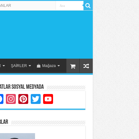
ANLAR
R
ŞAİRLER
Mağaza
atlar Sosyal Medyada
Facebook
Instagram
Pinterest
Twitter
YouTube
RLAR