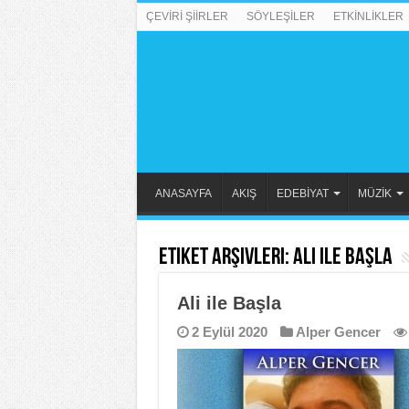
ÇEVİRİ ŞİİRLER
SÖYLEŞİLER
ETKİNLİKLER
ANASAYFA
AKIŞ
EDEBİYAT
MÜZİK
Etiket Arşivleri:
Ali ile Başla
Ali ile Başla
2 Eylül 2020
Alper Gencer