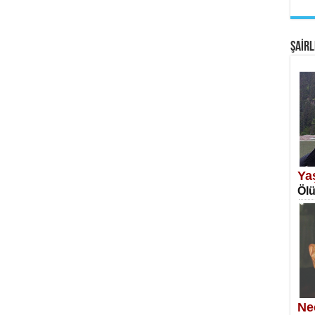
EM
Fan
ŞAİRL
SA
Erk
Ya
Ölü
NE
Öğr
Ne