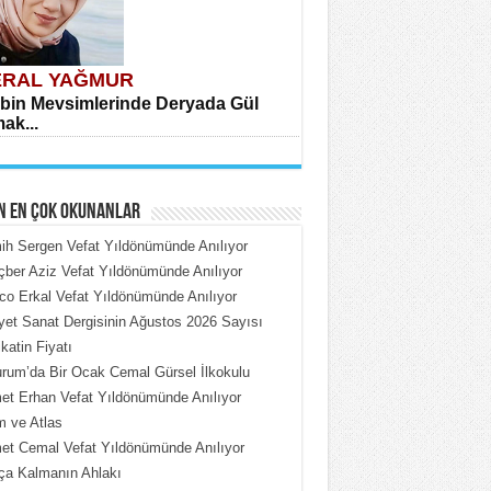
RAL YAĞMUR
bin Mevsimlerinde Deryada Gül
ak...
N EN ÇOK OKUNANLAR
h Sergen Vefat Yıldönümünde Anılıyor
ber Aziz Vefat Yıldönümünde Anılıyor
o Erkal Vefat Yıldönümünde Anılıyor
HMET ÇOBAN
iyet Sanat Dergisinin Ağustos 2026 Sayısı
rdeki Put Dışardaki Maskeler...
katin Fiyatı
rum’da Bir Ocak Cemal Gürsel İlkokulu
t Erhan Vefat Yıldönümünde Anılıyor
 ve Atlas
t Cemal Vefat Yıldönümünde Anılıyor
ça Kalmanın Ahlakı