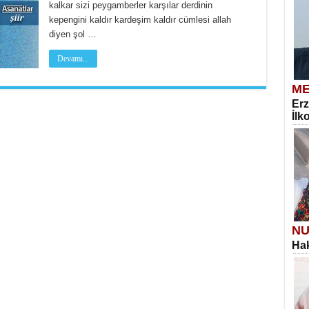
kalkar sizi peygamberler karşılar derdinin
kepengini kaldır kardeşim kaldır cümlesi allah
diyen şol …
Devamı...
ME
Erz
İlk
NU
Hak