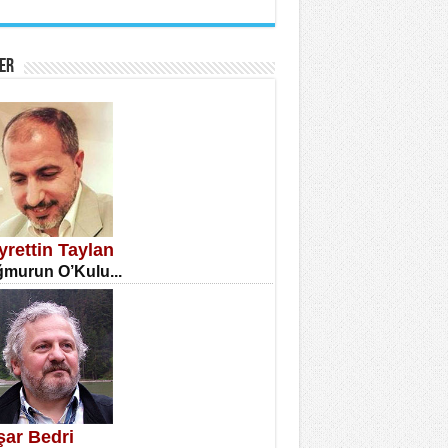
İNE CUMA
atizm Çıkmazı...
ER
TILMIŞ ÜMİT ÇETİNKAYA
enlik...
yrettin Taylan
murun O’Kulu...
CLA DİLEK ARSLAN
etmenler Günü Mahkemesi...
şar Bedri