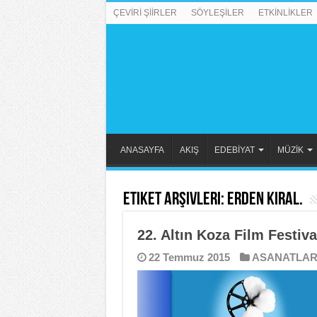
ÇEVİRİ ŞİİRLER
SÖYLEŞİLER
ETKİNLİKLER
ANASAYFA
AKIŞ
EDEBİYAT
MÜZİK
Etiket Arşivleri:
Erden Kıral.
22. Altın Koza Film Festival
22 Temmuz 2015
ASANATLA