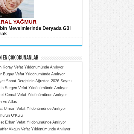
RAL YAĞMUR
bin Mevsimlerinde Deryada Gül
ak...
N EN ÇOK OKUNANLAR
n Koray Vefat Yıldönümünde Anılıyor
 Bugay Vefat Yıldönümünde Anılıyor
iyet Sanat Dergisinin Ağustos 2026 Sayısı
HMET ÇOBAN
h Sergen Vefat Yıldönümünde Anılıyor
rdeki Put Dışardaki Maskeler...
t Cemal Vefat Yıldönümünde Anılıyor
 ve Atlas
t Umran Vefat Yıldönümünde Anılıyor
murun O’Kulu
t Erhan Vefat Yıldönümünde Anılıyor
ffer Akgün Vefat Yıldönümünde Anılıyor