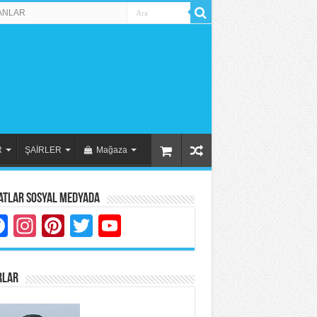
ANLAR
R
ŞAİRLER
Mağaza
atlar Sosyal Medyada
Facebook
Instagram
Pinterest
Twitter
YouTube
RLAR