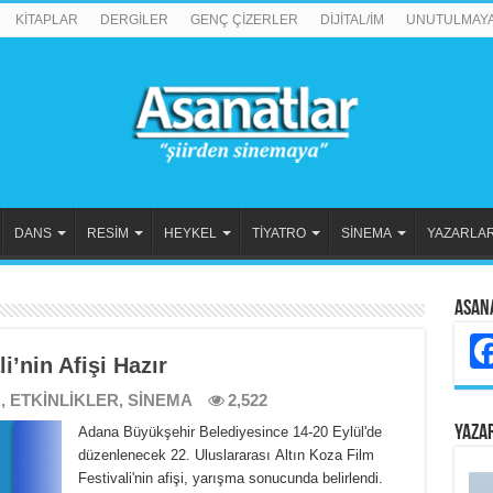
KİTAPLAR
DERGİLER
GENÇ ÇİZERLER
DİJİTAL/İM
UNUTULMAY
DANS
RESİM
HEYKEL
TİYATRO
SİNEMA
YAZARLA
Asan
i’nin Afişi Hazır
R
,
ETKİNLİKLER
,
SİNEMA
2,522
YAZA
Adana Büyükşehir Belediyesince 14-20 Eylül'de
düzenlenecek 22. Uluslararası Altın Koza Film
Festivali'nin afişi, yarışma sonucunda belirlendi.