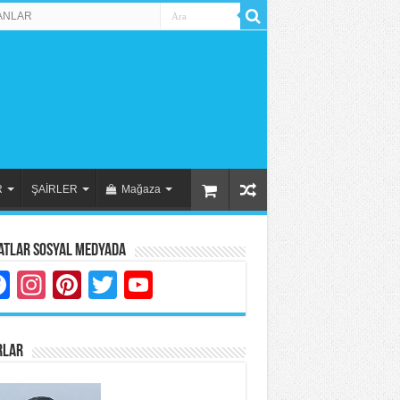
ANLAR
R
ŞAİRLER
Mağaza
atlar Sosyal Medyada
Facebook
Instagram
Pinterest
Twitter
YouTube
RLAR