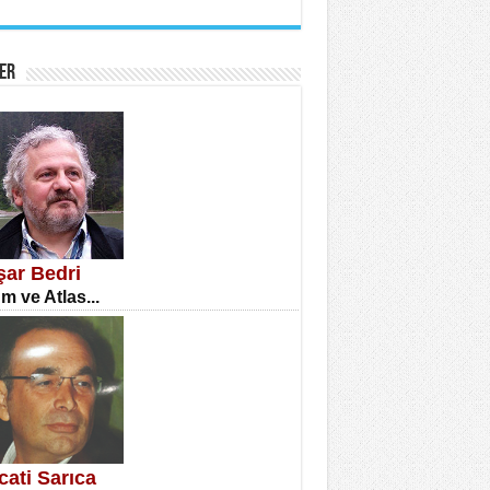
İNE CUMA
atizm Çıkmazı...
ER
TILMIŞ ÜMİT ÇETİNKAYA
enlik...
şar Bedri
m ve Atlas...
CLA DİLEK ARSLAN
etmenler Günü Mahkemesi...
cati Sarıca