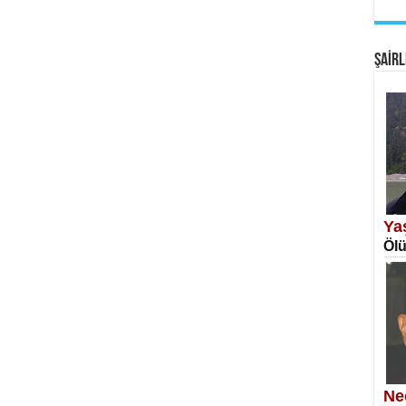
EM
Fan
ŞAİRL
SA
Erk
Ya
Ölü
NE
Öğr
Ne