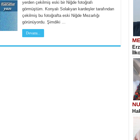
yerden çekilmiş eski bir Niğde fotoğrafı
görmüştüm. Konyalı Solakyan kardeşler tarafından
çekilmiş bu fotoğrafta eski Niğde Mezarlığı
görünüyordu. Şimdiki …
Devamı...
ME
Erz
İlk
NU
Hak