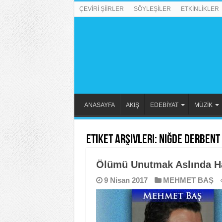
ÇEVİRİ ŞİİRLER
SÖYLEŞİLER
ETKİNLİKLER
ANASAYFA
AKIŞ
EDEBİYAT
MÜZİK
Etiket Arşivleri:
Niğde Derbent
Ölümü Unutmak Aslında Ha
9 Nisan 2017
MEHMET BAŞ