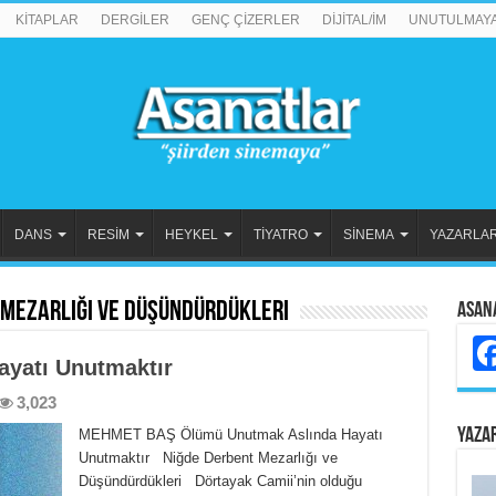
KİTAPLAR
DERGİLER
GENÇ ÇİZERLER
DİJİTAL/İM
UNUTULMAY
DANS
RESİM
HEYKEL
TİYATRO
SİNEMA
YAZARLA
 Mezarlığı ve Düşündürdükleri
Asan
yatı Unutmaktır
3,023
YAZA
MEHMET BAŞ Ölümü Unutmak Aslında Hayatı
Unutmaktır Niğde Derbent Mezarlığı ve
Düşündürdükleri Dörtayak Camii’nin olduğu