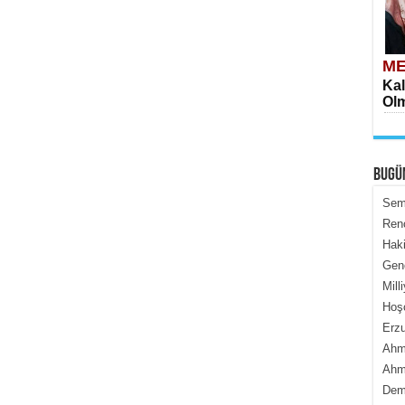
ME
Kal
Olm
BUGÜ
Semi
Renç
Haki
ME
Genc
İçe
Mill
Hoş
Erzu
Ahme
Ahme
Dem