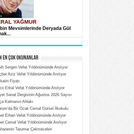
RAL YAĞMUR
bin Mevsimlerinde Deryada Gül
ak...
N EN ÇOK OKUNANLAR
h Sergen Vefat Yıldönümünde Anılıyor
ber Aziz Vefat Yıldönümünde Anılıyor
katin Fiyatı
HMET ÇOBAN
o Erkal Vefat Yıldönümünde Anılıyor
rdeki Put Dışardaki Maskeler...
iyet Sanat Dergisinin Ağustos 2026 Sayısı
ça Kalmanın Ahlakı
rum’da Bir Ocak Cemal Gürsel İlkokulu
t Erhan Vefat Yıldönümünde Anılıyor
t Cemal Vefat Yıldönümünde Anılıyor
hanenin Tarumar Çekmeceleri