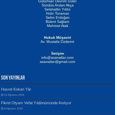
Gülümser Devrim Güler
Fatma Camcı
Erkeklerin Kahrolması Ne Demektir
Sündüs Arslan Akça
Evvel Zaman Tanrıçası...
Biliyor musunuz? ...
Selahattin Yıldız
Hıdır Toraman
Selim Erdoğan
Bülent Sağlam
Mehmet Atak
Hukuk Müşaviri
Av. Mustafa Özdemir
Mustafa Oral
NUHAN NEBİ ÇAM
İletişim
Yağmur Mangası...
Kaptan...
info@asanatlar.com
asanatlar@gmail.com
SON YAYINLAR
Hasret Kokan Yâr
10 Ağustos 2026
Yılmaz Ekinci
MUSTAFA KELOĞLU
Fikret Otyam Vefat Yıldönümünde Anılıyor
Geceye Söylenen...
Yarına İz Bırakmak...
9 Ağustos 2026