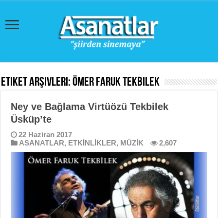
Etiket Arşivleri:
Ömer Faruk Tekbilek
Ney ve Bağlama Virtüözü Tekbilek
Üsküp’te
22 Haziran 2017
ASANATLAR
,
ETKİNLİKLER
,
MÜZİK
2,607