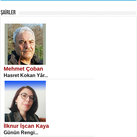
Fanatizm Çıkmazı...
ŞAİRLER
SATILMIŞ ÜMİT ÇETİNKAYA
Erkenlik...
Mehmet Çoban
Hasret Kokan Yâr...
NECLA DİLEK ARSLAN
Öğretmenler Günü Mahkemesi...
İlknur İşcan Kaya
Günün Rengi...