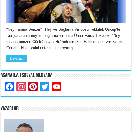
“Ney İnsana Benzer” Ney ve Bağlama Virtüözü Tekbilek Üsküp’te
Dünyaca ünlü ney ve bağlama virtüözü Ömer Faruk Tekbilek, "Ney
insana benzer. Çünkü neyin 'Hu' nefesimizde Hakk'ın ismi var zaten.
Cenab-ı Hak ismini nefesimize koymuş. …
Devamı...
Asanatlar Sosyal Medyada
Facebook
Instagram
Pinterest
Twitter
YouTube
YAZARLAR