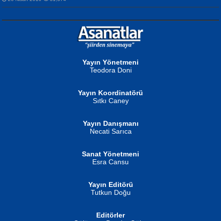
NURAN KÖSE BAYDAR
Neva Selçuk
Gün Güzeli...
Ben Deniz Değilim ki...
Yayın Yönetmeni
Teodora Doni
Yayın Koordinatörü
Sıtkı Caney
Yayın Danışmanı
MUSTAFA ORAL
Ahmet Aydın
Necati Sarıca
Şiir, Siyaseti Kaldırmıyor Tanpınar...
Helin...
Sanat Yönetmeni
Esra Cansu
Yayın Editörü
Tutkun Doğu
Editörler
İSMAİL OKUTAN