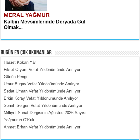
MERAL YAĞMUR
Kalbin Mevsimlerinde Deryada Gül
Olmak...
BUGÜN EN ÇOK OKUNANLAR
Hasret Kokan Yâr
Fikret Otyam Vefat Yıldönümünde Anılıyor
Günün Rengi
MEHMET ÇOBAN
Umur Bugay Vefat Yıldönümünde Anılıyor
İçerdeki Put Dışardaki Maskeler...
Sedat Umran Vefat Yıldönümünde Anılıyor
Erkin Koray Vefat Yıldönümünde Anılıyor
Semih Sergen Vefat Yıldönümünde Anılıyor
Milliyet Sanat Dergisinin Ağustos 2026 Sayısı
Yağmurun O’Kulu
Ahmet Erhan Vefat Yıldönümünde Anılıyor
EMİNE CUMA