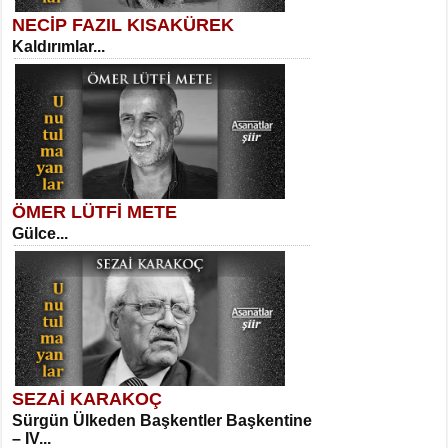
NECİP FAZIL KISAKÜREK
Kaldırımlar...
SELAHATTİN YILDIZ
İnsanın Zindanı...
Necati Sarıca
Ben Kader Vurgunuyum Maria...
ÖMER LÜTFİ METE
Gülce...
MEHMET TAŞTAN
Vagon’da Bir Şairle...
Sibel Orhan
İki Kırık Boşluk...
SEZAİ KARAKOÇ
Sürgün Ülkeden Başkentler Başkentine
SITKI CANEY
– IV...
Oruçla Devrim ve Özgürlüğe…...