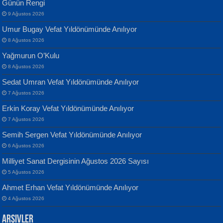
Günün Rengi
9 Ağustos 2026
Umur Bugay Vefat Yıldönümünde Anılıyor
8 Ağustos 2026
Yağmurun O’Kulu
Banu Sancak
ATİLLA ÖZEN
8 Ağustos 2026
Defterimden İçeri...
Sultan Olmadan Önce Eyüp...
Sedat Umran Vefat Yıldönümünde Anılıyor
7 Ağustos 2026
Erkin Koray Vefat Yıldönümünde Anılıyor
7 Ağustos 2026
Semih Sergen Vefat Yıldönümünde Anılıyor
6 Ağustos 2026
İsmail Aydos
EKREM KARABABA
Milliyet Sanat Dergisinin Ağustos 2026 Sayısı
İnkisar...
Yaralı Şiir...
5 Ağustos 2026
Ahmet Erhan Vefat Yıldönümünde Anılıyor
4 Ağustos 2026
Arşivler