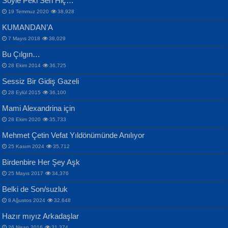
Söyle Peki Sen Hiç…
19 Temmuz 2020
38,928
KUMANDAN’A
7 Mayıs 2018
38,029
Bu Çılgın…
ERDEM BAYAZIT
28 Ekim 2014
36,725
Sana, Bana, Vatanıma, Ülkemin
İPEK ACAR SERT
Selahattin Yıldız
Sessiz Bir Gidiş Gazeli
İnsanlarına Dair...
Gazze’nin Şecaati, Ümmetin İmtihanı...
İdrakimle Üşürken...
28 Eylül 2015
36,100
Mami Alexandrina için
28 Ekim 2020
35,733
Mehmet Çetin Vefat Yıldönümünde Anılıyor
25 Kasım 2024
35,712
Birdenbire Her Şey Aşk
NAZIM HİKMET RAN
MAHMUT GÜRBÜZ
Songül Özel
25 Mayıs 2017
34,376
Bir Cezaevinde, Tecritteki Adamın
İbrahim Olmak ve Bitirebilmek...
Mahzen...
Mektupları...
Belki de Son/suzluk
8 Ağustos 2024
32,648
Hazır mıyız Arkadaşlar
26 Nisan 2016
31,374