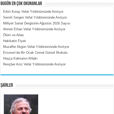
BUGÜN EN ÇOK OKUNANLAR
Erkin Koray Vefat Yıldönümünde Anılıyor
Semih Sergen Vefat Yıldönümünde Anılıyor
Milliyet Sanat Dergisinin Ağustos 2026 Sayısı
MEHMET ÇOBAN
Ahmet Erhan Vefat Yıldönümünde Anılıyor
İçerdeki Put Dışardaki Maskeler...
Ölüm ve Atlas
Hakikatin Fiyatı
Muzaffer Akgün Vefat Yıldönümünde Anılıyor
Erzurum’da Bir Ocak Cemal Gürsel İlkokulu
Hoşça Kalmanın Ahlakı
Rençber Aziz Vefat Yıldönümünde Anılıyor
EMİNE CUMA
Fanatizm Çıkmazı...
ŞAİRLER