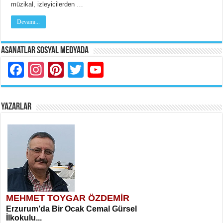
müzikal, izleyicilerden …
Devamı...
Asanatlar Sosyal Medyada
Facebook
Instagram
Pinterest
Twitter
YouTube
YAZARLAR
MEHMET TOYGAR ÖZDEMİR
Erzurum’da Bir Ocak Cemal Gürsel
İlkokulu...