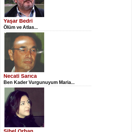
SATILMIŞ ÜMİT ÇETİNKAYA
Erkenlik...
Yaşar Bedri
Ölüm ve Atlas...
NECLA DİLEK ARSLAN
Öğretmenler Günü Mahkemesi...
Necati Sarıca
Ben Kader Vurgunuyum Maria...
İSA KARATEPE
Ekranlar Arasında Kaybolan İnsan...
Sibel Orhan