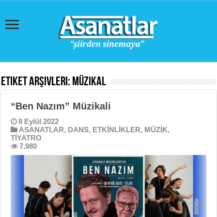
Etiket Arşivleri:
müzikal
“Ben Nazım” Müzikali
8 Eylül 2022
ASANATLAR
,
DANS
,
ETKİNLİKLER
,
MÜZİK
,
TİYATRO
7,980