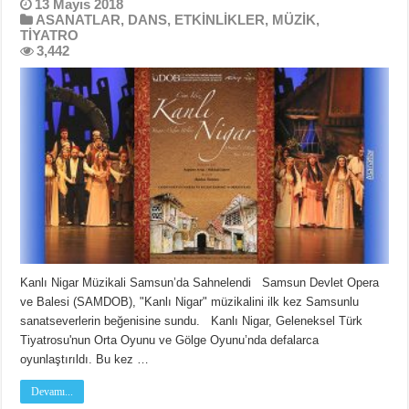
13 Mayıs 2018
ASANATLAR
,
DANS
,
ETKİNLİKLER
,
MÜZİK
,
TİYATRO
3,442
Kanlı Nigar Müzikali Samsun’da Sahnelendi Samsun Devlet Opera
ve Balesi (SAMDOB), "Kanlı Nigar" müzikalini ilk kez Samsunlu
sanatseverlerin beğenisine sundu. Kanlı Nigar, Geleneksel Türk
Tiyatrosu'nun Orta Oyunu ve Gölge Oyunu’nda defalarca
oyunlaştırıldı. Bu kez …
Devamı...