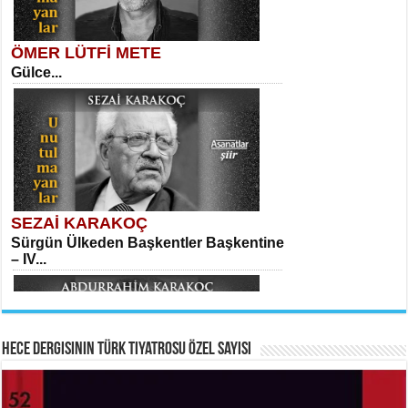
ÖMER LÜTFİ METE
Gülce...
MEHMET TAŞTAN
Vagon’da Bir Şairle...
Mehmet Çoban
Elmira...
SEZAİ KARAKOÇ
Sürgün Ülkeden Başkentler Başkentine
SITKI CANEY
– IV...
Oruçla Devrim ve Özgürlüğe…...
Suavi Kemal Yazgıç
Yılkılar...
Hece Dergisinin Türk Tiyatrosu Özel Sayısı