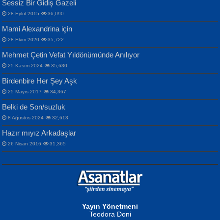
Selahattin Yıldız
Sessiz Bir Gidiş Gazeli
İnsanlarına Dair...
Gazze’nin Şecaati, Ümmetin İmtihanı...
İdrakimle Üşürken...
28 Eylül 2015
36,090
Mami Alexandrina için
28 Ekim 2020
35,722
Mehmet Çetin Vefat Yıldönümünde Anılıyor
25 Kasım 2024
35,630
Birdenbire Her Şey Aşk
NAZIM HİKMET RAN
MAHMUT GÜRBÜZ
Songül Özel
25 Mayıs 2017
34,367
Bir Cezaevinde, Tecritteki Adamın
İbrahim Olmak ve Bitirebilmek...
Mahzen...
Mektupları...
Belki de Son/suzluk
8 Ağustos 2024
32,613
Hazır mıyız Arkadaşlar
26 Nisan 2016
31,365
NURAN KÖSE BAYDAR
Neva Selçuk
Gün Güzeli...
Ben Deniz Değilim ki...
Yayın Yönetmeni
Teodora Doni