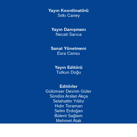
Yayın Koordinatörü
Sıtkı Caney
Yayın Danışmanı
MUSTAFA ORAL
Ahmet Aydın
Necati Sarıca
Şiir, Siyaseti Kaldırmıyor Tanpınar...
Helin...
Sanat Yönetmeni
Esra Cansu
Yayın Editörü
Tutkun Doğu
Editörler
İSMAİL OKUTAN
Gülümser Devrim Güler
Fatma Camcı
Erkeklerin Kahrolması Ne Demektir
Sündüs Arslan Akça
Evvel Zaman Tanrıçası...
Biliyor musunuz? ...
Selahattin Yıldız
Hıdır Toraman
Selim Erdoğan
Bülent Sağlam
Mehmet Atak
Hukuk Müşaviri