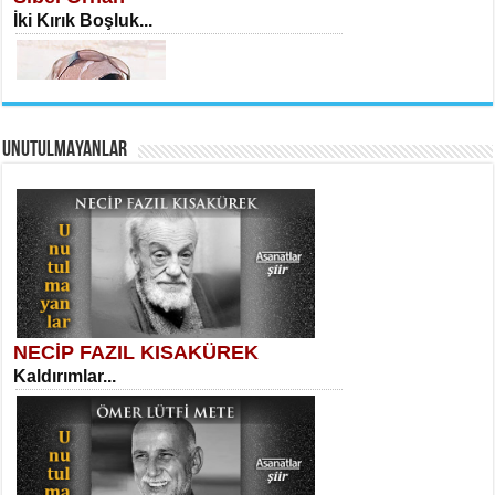
İki Kırık Boşluk...
UNUTULMAYANLAR
AHMET URFALI
Ömer Lütfi Mete’nin “Gülce” Şiirini
Tahlil Denemesi...
Meral Yağmur
Eski Bir Şiir...
NECİP FAZIL KISAKÜREK
Kaldırımlar...
SELAHATTİN YILDIZ
İnsanın Zindanı...
Kadir Ünal
Ayağıma Dolanan Yokuş...