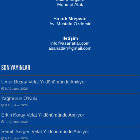
Mehmet Atak
Hukuk Müşaviri
Av. Mustafa Özdemir
Mustafa Oral
NUHAN NEBİ ÇAM
İletişim
Yağmur Mangası...
Kaptan...
info@asanatlar.com
asanatlar@gmail.com
SON YAYINLAR
Umur Bugay Vefat Yıldönümünde Anılıyor
8 Ağustos 2026
Yılmaz Ekinci
MUSTAFA KELOĞLU
Yağmurun O’Kulu
Geceye Söylenen...
Yarına İz Bırakmak...
8 Ağustos 2026
Erkin Koray Vefat Yıldönümünde Anılıyor
7 Ağustos 2026
Semih Sergen Vefat Yıldönümünde Anılıyor
6 Ağustos 2026