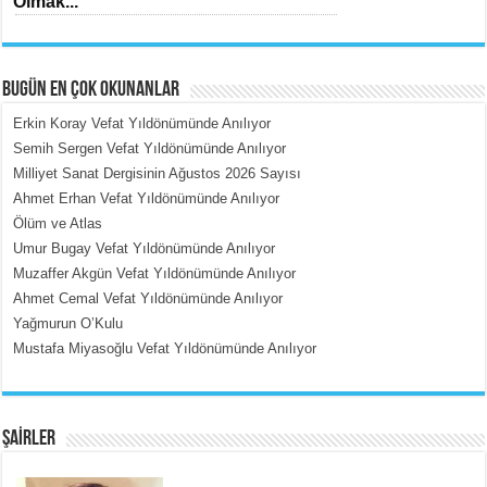
Olmak...
BUGÜN EN ÇOK OKUNANLAR
Erkin Koray Vefat Yıldönümünde Anılıyor
Semih Sergen Vefat Yıldönümünde Anılıyor
Milliyet Sanat Dergisinin Ağustos 2026 Sayısı
MEHMET ÇOBAN
Ahmet Erhan Vefat Yıldönümünde Anılıyor
İçerdeki Put Dışardaki Maskeler...
Ölüm ve Atlas
Umur Bugay Vefat Yıldönümünde Anılıyor
Muzaffer Akgün Vefat Yıldönümünde Anılıyor
Ahmet Cemal Vefat Yıldönümünde Anılıyor
Yağmurun O’Kulu
Mustafa Miyasoğlu Vefat Yıldönümünde Anılıyor
EMİNE CUMA
Fanatizm Çıkmazı...
ŞAİRLER