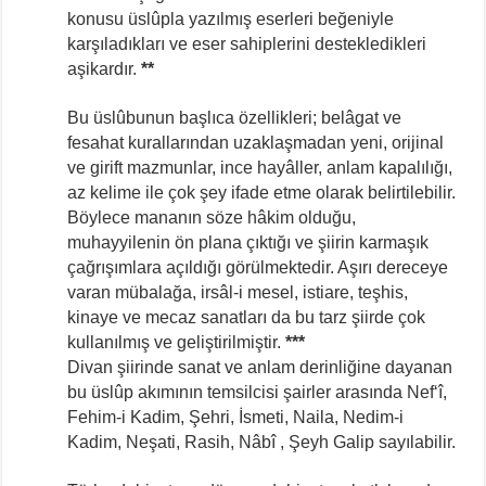
konusu üslûpla yazılmış eserleri beğeniyle
karşıladıkları ve eser sahiplerini destekledikleri
aşikardır.
**
Bu üslûbunun başlıca özellikleri; belâgat ve
fesahat kurallarından uzaklaşmadan yeni, orijinal
ve girift mazmunlar, ince hayâller, anlam kapalılığı,
az kelime ile çok şey ifade etme olarak belirtilebilir.
Böylece mananın söze hâkim olduğu,
muhayyilenin ön plana çıktığı ve şiirin karmaşık
çağrışımlara açıldığı görülmektedir. Aşırı dereceye
varan mübalağa, irsâl-i mesel, istiare, teşhis,
kinaye ve mecaz sanatları da bu tarz şiirde çok
kullanılmış ve geliştirilmiştir.
***
Divan şiirinde sanat ve anlam derinliğine dayanan
bu üslûp akımının temsilcisi şairler arasında Nef‘î,
Fehim-i Kadim, Şehri, İsmeti, Naila, Nedim-i
Kadim, Neşati, Rasih, Nâbî , Şeyh Galip sayılabilir.