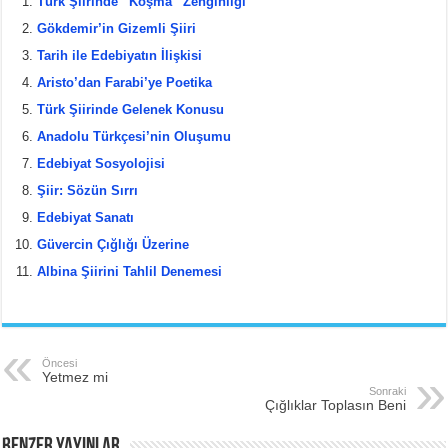
Türk Şiirinde “Koşma” Zenginliği
e
er
e
e
Gökdemir’in Gizemli Şiiri
b
st
Tarih ile Edebiyatın İlişkisi
Aristo’dan Farabi’ye Poetika
o
Türk Şiirinde Gelenek Konusu
o
Anadolu Türkçesi’nin Oluşumu
k
Edebiyat Sosyolojisi
Şiir: Sözün Sırrı
Edebiyat Sanatı
Güvercin Çığlığı Üzerine
Albina Şiirini Tahlil Denemesi
Öncesi
Yetmez mi
Sonraki
Çığlıklar Toplasın Beni
BENZER YAYINLAR