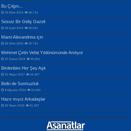
Bu Çılgın…
ERDEM BAYAZIT
28 Ekim 2014
36,714
Sana, Bana, Vatanıma, Ülkemin
İPEK ACAR SERT
Selahattin Yıldız
Sessiz Bir Gidiş Gazeli
İnsanlarına Dair...
Gazze’nin Şecaati, Ümmetin İmtihanı...
İdrakimle Üşürken...
28 Eylül 2015
36,091
Mami Alexandrina için
28 Ekim 2020
35,724
Mehmet Çetin Vefat Yıldönümünde Anılıyor
25 Kasım 2024
35,661
Birdenbire Her Şey Aşk
NAZIM HİKMET RAN
MAHMUT GÜRBÜZ
Songül Özel
25 Mayıs 2017
34,367
Bir Cezaevinde, Tecritteki Adamın
İbrahim Olmak ve Bitirebilmek...
Mahzen...
Mektupları...
Belki de Son/suzluk
8 Ağustos 2024
32,634
Hazır mıyız Arkadaşlar
26 Nisan 2016
31,367
NURAN KÖSE BAYDAR
Neva Selçuk