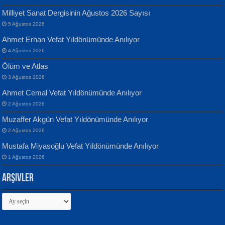
Milliyet Sanat Dergisinin Ağustos 2026 Sayısı
Banu Sancak
ATİLLA ÖZEN
5 Ağustos 2026
Defterimden İçeri...
Sultan Olmadan Önce Eyüp...
Ahmet Erhan Vefat Yıldönümünde Anılıyor
4 Ağustos 2026
Ölüm ve Atlas
3 Ağustos 2026
Ahmet Cemal Vefat Yıldönümünde Anılıyor
2 Ağustos 2026
İsmail Aydos
EKREM KARABABA
Muzaffer Akgün Vefat Yıldönümünde Anılıyor
İnkisar...
Yaralı Şiir...
2 Ağustos 2026
Mustafa Miyasoğlu Vefat Yıldönümünde Anılıyor
1 Ağustos 2026
Arşivler
Arşivler
Ekim Betül Uçar
MEHMET ALİ BAL
Sarkıntı Huzur...
Nakba’dan Nakba’ya Aliyah’dan