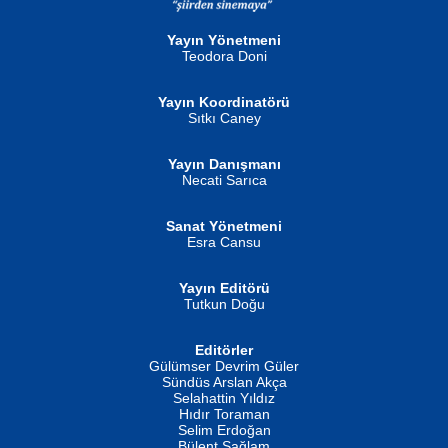
Gün Güzeli...
Ben Deniz Değilim ki...
Yayın Yönetmeni
Teodora Doni
Yayın Koordinatörü
Sıtkı Caney
Yayın Danışmanı
MUSTAFA ORAL
Ahmet Aydın
Necati Sarıca
Şiir, Siyaseti Kaldırmıyor Tanpınar...
Helin...
Sanat Yönetmeni
Esra Cansu
Yayın Editörü
Tutkun Doğu
Editörler
İSMAİL OKUTAN
Gülümser Devrim Güler
Fatma Camcı
Erkeklerin Kahrolması Ne Demektir
Sündüs Arslan Akça
Evvel Zaman Tanrıçası...
Biliyor musunuz? ...
Selahattin Yıldız
Hıdır Toraman
Selim Erdoğan
Bülent Sağlam