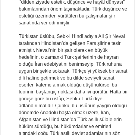
‘’dilden ziyade estetik, düşünce ve hayâl dünyası’’
bakımlarından önem taşımaktadır. Türk düşünce ve
estetiği üzerinden yürütülen bu çalışmalar şiir
sanatında yer edinmiştir.
Türkistan üslûbu, Sebk-i Hindî adıyla Ali Şir Nevai
tarafından Hindistan’da gelişen Fars şiirine tesir
etmiştir. Nevai’nin bir şair olarak en büyük
hedefinin, o zamanki Türk şairlerinin de hayran
olduğu İran edebiyatını benimseyip, Türk ruhuna
uygun bir şekle sokarak, Türkçe’yi yüksek bir sanat
dili haline getirmek ve bu dilde seviyeli sanat
eserleri kaleme almak olduğu düşünülürse, bu
teorinin başlangıç noktası daha iyi görülür. Hatta bir
görüşe göre bu üslûp, Sebk-i Türkî diye
adlandırılmalıdır. Çünkü, bu üslûbun yaygın olduğu
dönemde Anadolu başta olmak üzere, İran,
Afganistan ve Hindistan’da Türk asıllı sülalelerin
hüküm sürdüğü, bu hükümdarlar ve emirleri
altındaki çoğu Türk asıllı devlet adamlarının söz