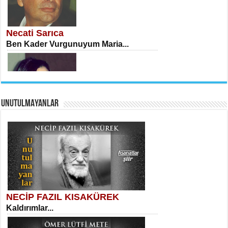
İSA KARATEPE
Ekranlar Arasında Kaybolan İnsan...
Necati Sarıca
Ben Kader Vurgunuyum Maria...
UNUTULMAYANLAR
AHMET URFALI
Ömer Lütfi Mete’nin “Gülce” Şiirini
Tahlil Denemesi...
Sibel Orhan
İki Kırık Boşluk...
NECİP FAZIL KISAKÜREK
Kaldırımlar...
SELAHATTİN YILDIZ
İnsanın Zindanı...
Meral Yağmur