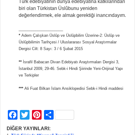
Türk edebiyatının dünya edebiyatına katkılarından
biri olan Türkistan Üslûbunu yeniden
değerlendirmek, ele almak gerektiği inancındayım.
_____________________
*
Adem Çalışkan Üslûp ve Üslûpbilim Üzerine-2: Üslûp ve
Üslûpbilimin Tarihçesi / Uluslararası Sosyal Araştırmalar
Dergisi Cilt: 8 Sayı: 3 / 6 Şubat 2015
**
İsrafil Babacan Divan Edebiyatı Araştırmaları Dergisi 3,
İstanbul 2009, 29-46. Sebk-i Hindi Şiirinde Yeni-Orijinal Yapı
ve Terkipler
***
Ali Fuat Bilkan İslam Ansiklopedisi Sebk-i Hindi maddesi
F
T
Pi
S
a
wi
nt
h
DİĞER YAYINLARI:
c
tt
er
ar