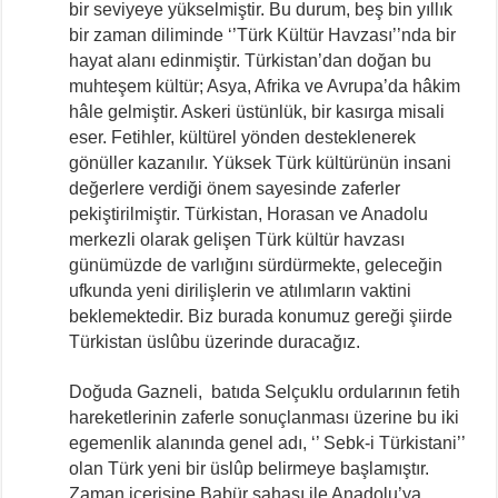
bir seviyeye yükselmiştir. Bu durum, beş bin yıllık
bir zaman diliminde ‘’Türk Kültür Havzası’’nda bir
hayat alanı edinmiştir. Türkistan’dan doğan bu
muhteşem kültür; Asya, Afrika ve Avrupa’da hâkim
hâle gelmiştir. Askeri üstünlük, bir kasırga misali
eser. Fetihler, kültürel yönden desteklenerek
gönüller kazanılır. Yüksek Türk kültürünün insani
değerlere verdiği önem sayesinde zaferler
pekiştirilmiştir. Türkistan, Horasan ve Anadolu
merkezli olarak gelişen Türk kültür havzası
günümüzde de varlığını sürdürmekte, geleceğin
ufkunda yeni dirilişlerin ve atılımların vaktini
beklemektedir. Biz burada konumuz gereği şiirde
Türkistan üslûbu üzerinde duracağız.
Doğuda Gazneli, batıda Selçuklu ordularının fetih
hareketlerinin zaferle sonuçlanması üzerine bu iki
egemenlik alanında genel adı, ‘’ Sebk-i Türkistani’’
olan Türk yeni bir üslûp belirmeye başlamıştır.
Zaman içerisine Babür sahası ile Anadolu’ya