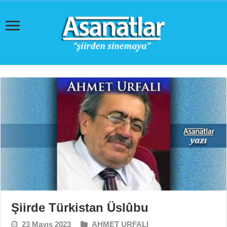
Şiirde Türkistan Üslûbu
23 Mayıs 2023
AHMET URFALI