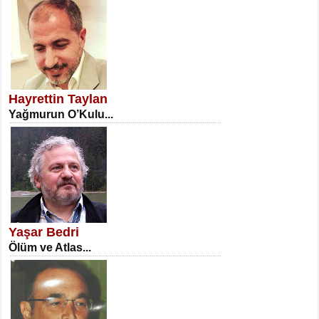
SATILMIŞ ÜMİT ÇETİNKAYA
Erkenlik...
Hayrettin Taylan
Yağmurun O’Kulu...
NECLA DİLEK ARSLAN
Öğretmenler Günü Mahkemesi...
Yaşar Bedri
Ölüm ve Atlas...