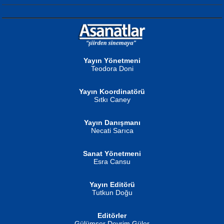
NURAN KÖSE BAYDAR
Neva Selçuk
Gün Güzeli...
Ben Deniz Değilim ki...
Yayın Yönetmeni
Teodora Doni
Yayın Koordinatörü
Sıtkı Caney
Yayın Danışmanı
MUSTAFA ORAL
Ahmet Aydın
Necati Sarıca
Şiir, Siyaseti Kaldırmıyor Tanpınar...
Helin...
Sanat Yönetmeni
Esra Cansu
Yayın Editörü
Tutkun Doğu
Editörler
İSMAİL OKUTAN
Gülümser Devrim Güler