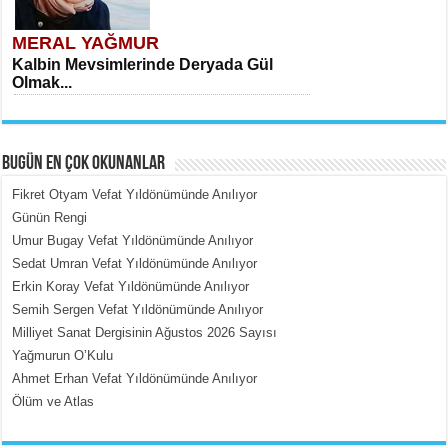
MERAL YAĞMUR
Kalbin Mevsimlerinde Deryada Gül
Olmak...
BUGÜN EN ÇOK OKUNANLAR
Fikret Otyam Vefat Yıldönümünde Anılıyor
Günün Rengi
Umur Bugay Vefat Yıldönümünde Anılıyor
MEHMET ÇOBAN
Sedat Umran Vefat Yıldönümünde Anılıyor
İçerdeki Put Dışardaki Maskeler...
Erkin Koray Vefat Yıldönümünde Anılıyor
Semih Sergen Vefat Yıldönümünde Anılıyor
Milliyet Sanat Dergisinin Ağustos 2026 Sayısı
Yağmurun O’Kulu
Ahmet Erhan Vefat Yıldönümünde Anılıyor
Ölüm ve Atlas
EMİNE CUMA