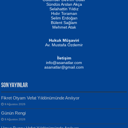
Fatma Camcı
Erkeklerin Kahrolması Ne Demektir
Sündüs Arslan Akça
Evvel Zaman Tanrıçası...
Biliyor musunuz? ...
Selahattin Yıldız
Hıdır Toraman
Selim Erdoğan
Bülent Sağlam
Mehmet Atak
Hukuk Müşaviri
Av. Mustafa Özdemir
Mustafa Oral
NUHAN NEBİ ÇAM
İletişim
Yağmur Mangası...
Kaptan...
info@asanatlar.com
asanatlar@gmail.com
SON YAYINLAR
Fikret Otyam Vefat Yıldönümünde Anılıyor
9 Ağustos 2026
Yılmaz Ekinci
MUSTAFA KELOĞLU
Günün Rengi
Geceye Söylenen...
Yarına İz Bırakmak...
9 Ağustos 2026