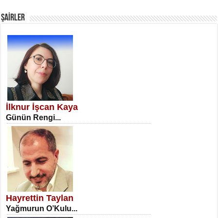
Fanatizm Çıkmazı...
ŞAİRLER
SATILMIŞ ÜMİT ÇETİNKAYA
Erkenlik...
İlknur İşcan Kaya
Günün Rengi...
NECLA DİLEK ARSLAN
Öğretmenler Günü Mahkemesi...
Hayrettin Taylan
Yağmurun O’Kulu...