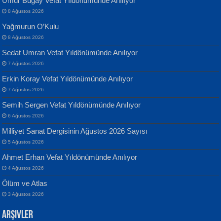
Umur Bugay Vefat Yıldönümünde Anılıyor
8 Ağustos 2026
Yağmurun O’Kulu
8 Ağustos 2026
Sedat Umran Vefat Yıldönümünde Anılıyor
Banu Sancak
ATİLLA ÖZEN
7 Ağustos 2026
Defterimden İçeri...
Sultan Olmadan Önce Eyüp...
Erkin Koray Vefat Yıldönümünde Anılıyor
7 Ağustos 2026
Semih Sergen Vefat Yıldönümünde Anılıyor
6 Ağustos 2026
Milliyet Sanat Dergisinin Ağustos 2026 Sayısı
5 Ağustos 2026
İsmail Aydos
EKREM KARABABA
Ahmet Erhan Vefat Yıldönümünde Anılıyor
İnkisar...
Yaralı Şiir...
4 Ağustos 2026
Ölüm ve Atlas
3 Ağustos 2026
Arşivler