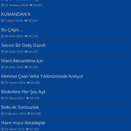
19 Temmuz 2020
38,921
KUMANDAN’A
7 Mayıs 2018
38,021
Bu Çılgın…
ERDEM BAYAZIT
28 Ekim 2014
36,718
Sana, Bana, Vatanıma, Ülkemin
İPEK ACAR SERT
Selahattin Yıldız
Sessiz Bir Gidiş Gazeli
İnsanlarına Dair...
Gazze’nin Şecaati, Ümmetin İmtihanı...
İdrakimle Üşürken...
28 Eylül 2015
36,092
Mami Alexandrina için
28 Ekim 2020
35,726
Mehmet Çetin Vefat Yıldönümünde Anılıyor
25 Kasım 2024
35,682
Birdenbire Her Şey Aşk
NAZIM HİKMET RAN
MAHMUT GÜRBÜZ
Songül Özel
25 Mayıs 2017
34,370
Bir Cezaevinde, Tecritteki Adamın
İbrahim Olmak ve Bitirebilmek...
Mahzen...
Mektupları...
Belki de Son/suzluk
8 Ağustos 2024
32,638
Hazır mıyız Arkadaşlar
26 Nisan 2016
31,369