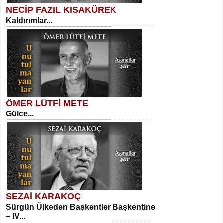
NECİP FAZIL KISAKÜREK
Kaldırımlar...
SELAHATTİN YILDIZ
İnsanın Zindanı...
Sibel Orhan
İki Kırık Boşluk...
ÖMER LÜTFİ METE
Gülce...
MEHMET TAŞTAN
Vagon’da Bir Şairle...
Meral Yağmur
Eski Bir Şiir...
SEZAİ KARAKOÇ
Sürgün Ülkeden Başkentler Başkentine
SITKI CANEY
– IV...
Oruçla Devrim ve Özgürlüğe…...
Kadir Ünal