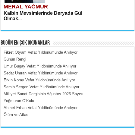
MERAL YAĞMUR
Kalbin Mevsimlerinde Deryada Gül
Olmak...
BUGÜN EN ÇOK OKUNANLAR
Fikret Otyam Vefat Yıldönümünde Anılıyor
Günün Rengi
Umur Bugay Vefat Yıldönümünde Anılıyor
MEHMET ÇOBAN
Sedat Umran Vefat Yıldönümünde Anılıyor
İçerdeki Put Dışardaki Maskeler...
Erkin Koray Vefat Yıldönümünde Anılıyor
Semih Sergen Vefat Yıldönümünde Anılıyor
Milliyet Sanat Dergisinin Ağustos 2026 Sayısı
Yağmurun O’Kulu
Ahmet Erhan Vefat Yıldönümünde Anılıyor
Ölüm ve Atlas
EMİNE CUMA
Fanatizm Çıkmazı...