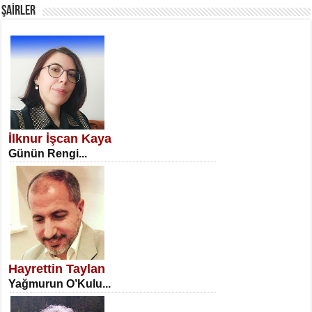
ŞAİRLER
SATILMIŞ ÜMİT ÇETİNKAYA
Erkenlik...
İlknur İşcan Kaya
Günün Rengi...
NECLA DİLEK ARSLAN
Öğretmenler Günü Mahkemesi...
Hayrettin Taylan
Yağmurun O’Kulu...