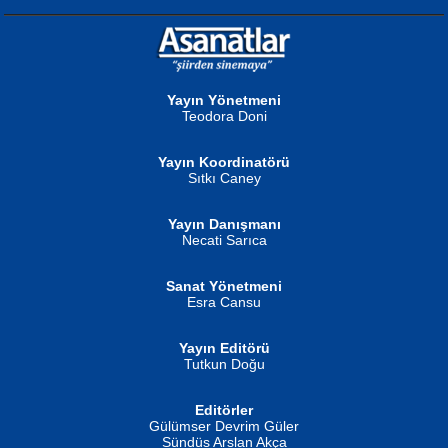
NURAN KÖSE BAYDAR
Neva Selçuk
Gün Güzeli...
Ben Deniz Değilim ki...
Yayın Yönetmeni
Teodora Doni
Yayın Koordinatörü
Sıtkı Caney
Yayın Danışmanı
MUSTAFA ORAL
Ahmet Aydın
Necati Sarıca
Şiir, Siyaseti Kaldırmıyor Tanpınar...
Helin...
Sanat Yönetmeni
Esra Cansu
Yayın Editörü
Tutkun Doğu
Editörler
İSMAİL OKUTAN
Gülümser Devrim Güler
Fatma Camcı
Erkeklerin Kahrolması Ne Demektir
Sündüs Arslan Akça