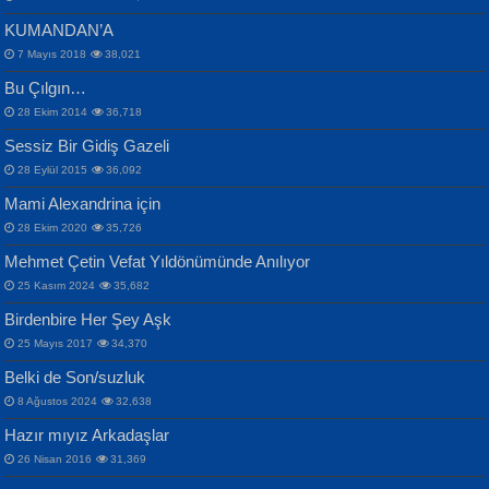
KUMANDAN’A
7 Mayıs 2018
38,021
Bu Çılgın…
ERDEM BAYAZIT
28 Ekim 2014
36,718
Sana, Bana, Vatanıma, Ülkemin
İPEK ACAR SERT
Selahattin Yıldız
Sessiz Bir Gidiş Gazeli
İnsanlarına Dair...
Gazze’nin Şecaati, Ümmetin İmtihanı...
İdrakimle Üşürken...
28 Eylül 2015
36,092
Mami Alexandrina için
28 Ekim 2020
35,726
Mehmet Çetin Vefat Yıldönümünde Anılıyor
25 Kasım 2024
35,682
Birdenbire Her Şey Aşk
NAZIM HİKMET RAN
MAHMUT GÜRBÜZ
Songül Özel
25 Mayıs 2017
34,370
Bir Cezaevinde, Tecritteki Adamın
İbrahim Olmak ve Bitirebilmek...
Mahzen...
Mektupları...
Belki de Son/suzluk
8 Ağustos 2024
32,638
Hazır mıyız Arkadaşlar
26 Nisan 2016
31,369