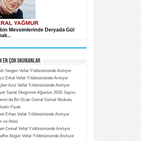
RAL YAĞMUR
bin Mevsimlerinde Deryada Gül
ak...
N EN ÇOK OKUNANLAR
h Sergen Vefat Yıldönümünde Anılıyor
o Erkal Vefat Yıldönümünde Anılıyor
ber Aziz Vefat Yıldönümünde Anılıyor
HMET ÇOBAN
iyet Sanat Dergisinin Ağustos 2026 Sayısı
rdeki Put Dışardaki Maskeler...
rum’da Bir Ocak Cemal Gürsel İlkokulu
katin Fiyatı
t Erhan Vefat Yıldönümünde Anılıyor
 ve Atlas
t Cemal Vefat Yıldönümünde Anılıyor
ffer Akgün Vefat Yıldönümünde Anılıyor