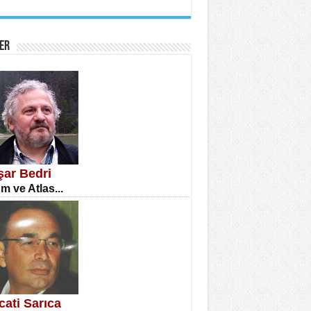
İNE CUMA
atizm Çıkmazı...
ER
TILMIŞ ÜMİT ÇETİNKAYA
enlik...
şar Bedri
m ve Atlas...
CLA DİLEK ARSLAN
etmenler Günü Mahkemesi...
cati Sarıca