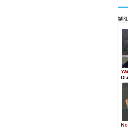
EM
Fan
ŞAİRL
SA
Erk
Ya
Ölü
NE
Öğr
Ne