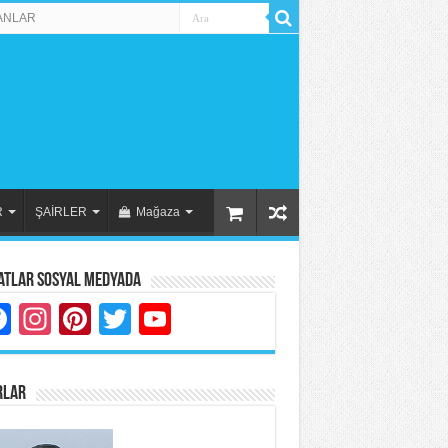
ANLAR
R
ŞAİRLER
Mağaza
atlar Sosyal Medyada
Facebook
Instagram
Pinterest
Twitter
YouTube
RLAR