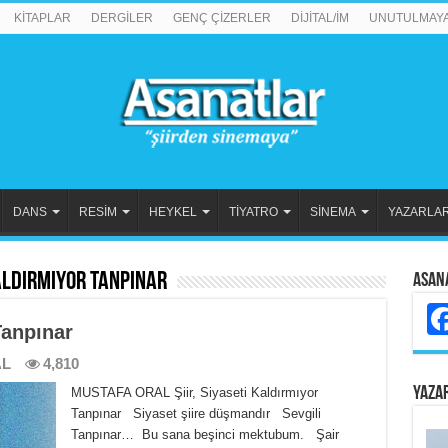
KİTAPLAR
DERGİLER
GENÇ ÇİZERLER
DİJİTAL/İM
UNUTULMAY
DANS
RESİM
HEYKEL
TİYATRO
SİNEMA
YAZARLA
Kaldırmıyor Tanpınar
Asan
Tanpınar
AL
4,810
YAZA
MUSTAFA ORAL Şiir, Siyaseti Kaldırmıyor
Tanpınar Siyaset şiire düşmandır Sevgili
Tanpınar… Bu sana beşinci mektubum. Şair