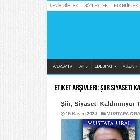
ÇEVİRİ ŞİİRLER
SÖYLEŞİLER
ETKİNLİKLER
ANASAYFA
AKIŞ
EDEBİYAT
MÜZİK
Etiket Arşivleri:
Şiir Siyaseti 
Şiir, Siyaseti Kaldırmıyor 
15 Kasım 2024
MUSTAFA OR