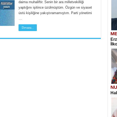
daima muhaliftir. Senin bir ara milletvekilliği
yaptığını işitince üzülmüştüm. Özgün ve siyaset
üstü kişiliğine yakıştıramamıştım. Parti yönetimi
…
Devamı...
ME
Erz
İlk
NU
Hak