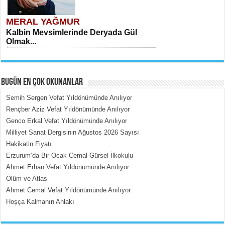
MERAL YAĞMUR
Kalbin Mevsimlerinde Deryada Gül
Olmak...
BUGÜN EN ÇOK OKUNANLAR
Semih Sergen Vefat Yıldönümünde Anılıyor
Rençber Aziz Vefat Yıldönümünde Anılıyor
Genco Erkal Vefat Yıldönümünde Anılıyor
MEHMET ÇOBAN
Milliyet Sanat Dergisinin Ağustos 2026 Sayısı
İçerdeki Put Dışardaki Maskeler...
Hakikatin Fiyatı
Erzurum’da Bir Ocak Cemal Gürsel İlkokulu
Ahmet Erhan Vefat Yıldönümünde Anılıyor
Ölüm ve Atlas
Ahmet Cemal Vefat Yıldönümünde Anılıyor
Hoşça Kalmanın Ahlakı
EMİNE CUMA