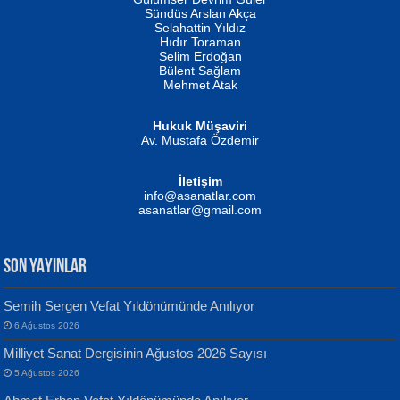
Fatma Camcı
Erkeklerin Kahrolması Ne Demektir
Sündüs Arslan Akça
Evvel Zaman Tanrıçası...
Biliyor musunuz? ...
Selahattin Yıldız
Hıdır Toraman
Selim Erdoğan
Bülent Sağlam
Mehmet Atak
Hukuk Müşaviri
Av. Mustafa Özdemir
Mustafa Oral
NUHAN NEBİ ÇAM
İletişim
Yağmur Mangası...
Kaptan...
info@asanatlar.com
asanatlar@gmail.com
SON YAYINLAR
Semih Sergen Vefat Yıldönümünde Anılıyor
6 Ağustos 2026
Yılmaz Ekinci
MUSTAFA KELOĞLU
Milliyet Sanat Dergisinin Ağustos 2026 Sayısı
Geceye Söylenen...
Yarına İz Bırakmak...
5 Ağustos 2026