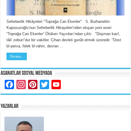
Seferberlik Hikâyeleri "Toprağa Can Ekenler" S. Burhanettin
Kapusuzoğlu’nun Seferberlik Hikayeleri’nden oluşan yeni eseri
“Toprağa Can Ekenler” Ötüken Yayınları’ndan çıktı "Düşman kavî,
tâli' zebun"dur bir vakitler. Cihan devleti gurûb etmek üzeredir. "Dost
bî-perva, felek bî-rahm, devran …
Devamı...
Asanatlar Sosyal Medyada
Facebook
Instagram
Pinterest
Twitter
YouTube
YAZARLAR