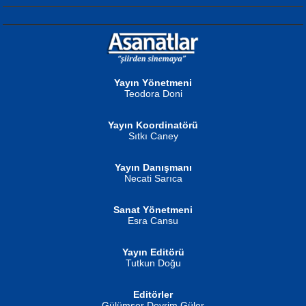
NURAN KÖSE BAYDAR
Neva Selçuk
Gün Güzeli...
Ben Deniz Değilim ki...
Yayın Yönetmeni
Teodora Doni
Yayın Koordinatörü
Sıtkı Caney
Yayın Danışmanı
MUSTAFA ORAL
Ahmet Aydın
Necati Sarıca
Şiir, Siyaseti Kaldırmıyor Tanpınar...
Helin...
Sanat Yönetmeni
Esra Cansu
Yayın Editörü
Tutkun Doğu
Editörler
İSMAİL OKUTAN
Gülümser Devrim Güler