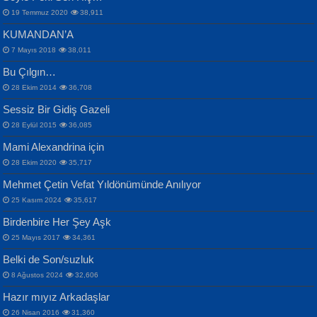
19 Temmuz 2020
38,911
KUMANDAN’A
7 Mayıs 2018
38,011
Bu Çılgın…
ERDEM BAYAZIT
28 Ekim 2014
36,708
Sana, Bana, Vatanıma, Ülkemin
İPEK ACAR SERT
Selahattin Yıldız
Sessiz Bir Gidiş Gazeli
İnsanlarına Dair...
Gazze’nin Şecaati, Ümmetin İmtihanı...
İdrakimle Üşürken...
28 Eylül 2015
36,085
Mami Alexandrina için
28 Ekim 2020
35,717
Mehmet Çetin Vefat Yıldönümünde Anılıyor
25 Kasım 2024
35,617
Birdenbire Her Şey Aşk
NAZIM HİKMET RAN
MAHMUT GÜRBÜZ
Songül Özel
25 Mayıs 2017
34,361
Bir Cezaevinde, Tecritteki Adamın
İbrahim Olmak ve Bitirebilmek...
Mahzen...
Mektupları...
Belki de Son/suzluk
8 Ağustos 2024
32,606
Hazır mıyız Arkadaşlar
26 Nisan 2016
31,360