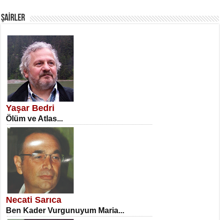
Fanatizm Çıkmazı...
ŞAİRLER
SATILMIŞ ÜMİT ÇETİNKAYA
Erkenlik...
Yaşar Bedri
Ölüm ve Atlas...
NECLA DİLEK ARSLAN
Öğretmenler Günü Mahkemesi...
Necati Sarıca
Ben Kader Vurgunuyum Maria...