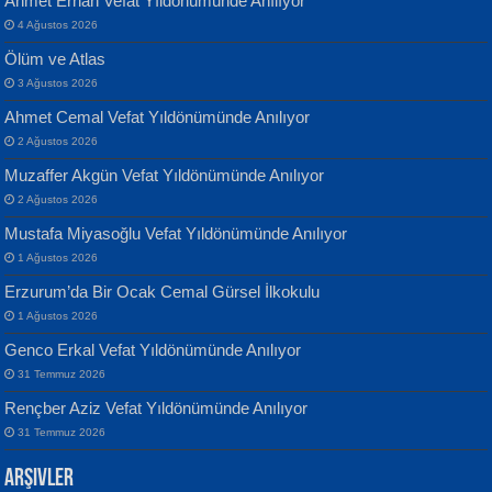
Ahmet Erhan Vefat Yıldönümünde Anılıyor
4 Ağustos 2026
Ölüm ve Atlas
3 Ağustos 2026
Ahmet Cemal Vefat Yıldönümünde Anılıyor
Banu Sancak
ATİLLA ÖZEN
2 Ağustos 2026
Defterimden İçeri...
Sultan Olmadan Önce Eyüp...
Muzaffer Akgün Vefat Yıldönümünde Anılıyor
2 Ağustos 2026
Mustafa Miyasoğlu Vefat Yıldönümünde Anılıyor
1 Ağustos 2026
Erzurum’da Bir Ocak Cemal Gürsel İlkokulu
1 Ağustos 2026
İsmail Aydos
EKREM KARABABA
Genco Erkal Vefat Yıldönümünde Anılıyor
İnkisar...
Yaralı Şiir...
31 Temmuz 2026
Rençber Aziz Vefat Yıldönümünde Anılıyor
31 Temmuz 2026
Arşivler