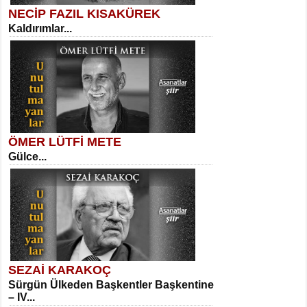
NECİP FAZIL KISAKÜREK
Kaldırımlar...
SELAHATTİN YILDIZ
İnsanın Zindanı...
Kadir Ünal
Ayağıma Dolanan Yokuş...
ÖMER LÜTFİ METE
Gülce...
MEHMET TAŞTAN
Vagon’da Bir Şairle...
Mehmet Çoban
Elmira...
SEZAİ KARAKOÇ
Sürgün Ülkeden Başkentler Başkentine
SITKI CANEY
– IV...
Oruçla Devrim ve Özgürlüğe…...
Suavi Kemal Yazgıç