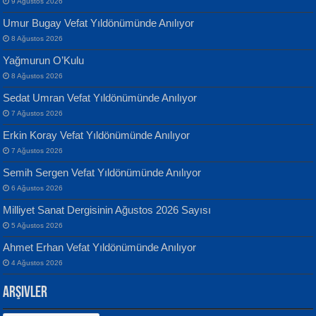
9 Ağustos 2026
Umur Bugay Vefat Yıldönümünde Anılıyor
8 Ağustos 2026
Yağmurun O’Kulu
Banu Sancak
ATİLLA ÖZEN
8 Ağustos 2026
Defterimden İçeri...
Sultan Olmadan Önce Eyüp...
Sedat Umran Vefat Yıldönümünde Anılıyor
7 Ağustos 2026
Erkin Koray Vefat Yıldönümünde Anılıyor
7 Ağustos 2026
Semih Sergen Vefat Yıldönümünde Anılıyor
6 Ağustos 2026
İsmail Aydos
EKREM KARABABA
Milliyet Sanat Dergisinin Ağustos 2026 Sayısı
İnkisar...
Yaralı Şiir...
5 Ağustos 2026
Ahmet Erhan Vefat Yıldönümünde Anılıyor
4 Ağustos 2026
Arşivler