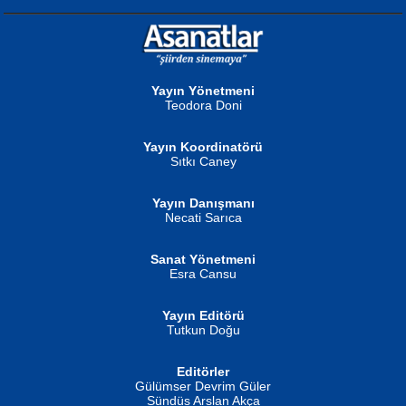
NURAN KÖSE BAYDAR
Neva Selçuk
Gün Güzeli...
Ben Deniz Değilim ki...
Yayın Yönetmeni
Teodora Doni
Yayın Koordinatörü
Sıtkı Caney
Yayın Danışmanı
MUSTAFA ORAL
Ahmet Aydın
Necati Sarıca
Şiir, Siyaseti Kaldırmıyor Tanpınar...
Helin...
Sanat Yönetmeni
Esra Cansu
Yayın Editörü
Tutkun Doğu
Editörler
İSMAİL OKUTAN
Gülümser Devrim Güler
Fatma Camcı
Erkeklerin Kahrolması Ne Demektir
Sündüs Arslan Akça