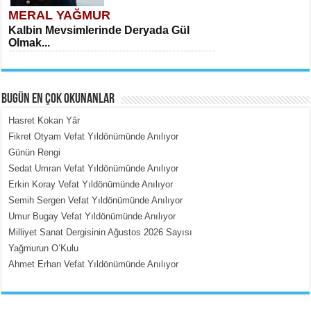
MERAL YAĞMUR
Kalbin Mevsimlerinde Deryada Gül
Olmak...
BUGÜN EN ÇOK OKUNANLAR
Hasret Kokan Yâr
Fikret Otyam Vefat Yıldönümünde Anılıyor
Günün Rengi
MEHMET ÇOBAN
Sedat Umran Vefat Yıldönümünde Anılıyor
İçerdeki Put Dışardaki Maskeler...
Erkin Koray Vefat Yıldönümünde Anılıyor
Semih Sergen Vefat Yıldönümünde Anılıyor
Umur Bugay Vefat Yıldönümünde Anılıyor
Milliyet Sanat Dergisinin Ağustos 2026 Sayısı
Yağmurun O’Kulu
Ahmet Erhan Vefat Yıldönümünde Anılıyor
EMİNE CUMA
Fanatizm Çıkmazı...