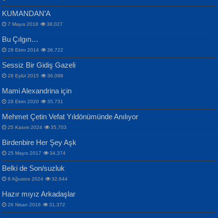
KUMANDAN’A
7 Mayıs 2018
38,027
Bu Çılgın…
ERDEM BAYAZIT
28 Ekim 2014
36,722
Sana, Bana, Vatanıma, Ülkemin
İPEK ACAR SERT
Selahattin Yıldız
Sessiz Bir Gidiş Gazeli
İnsanlarına Dair...
Gazze’nin Şecaati, Ümmetin İmtihanı...
İdrakimle Üşürken...
28 Eylül 2015
36,098
Mami Alexandrina için
28 Ekim 2020
35,731
Mehmet Çetin Vefat Yıldönümünde Anılıyor
25 Kasım 2024
35,703
Birdenbire Her Şey Aşk
NAZIM HİKMET RAN
MAHMUT GÜRBÜZ
Songül Özel
25 Mayıs 2017
34,374
Bir Cezaevinde, Tecritteki Adamın
İbrahim Olmak ve Bitirebilmek...
Mahzen...
Mektupları...
Belki de Son/suzluk
8 Ağustos 2024
32,644
Hazır mıyız Arkadaşlar
26 Nisan 2016
31,372