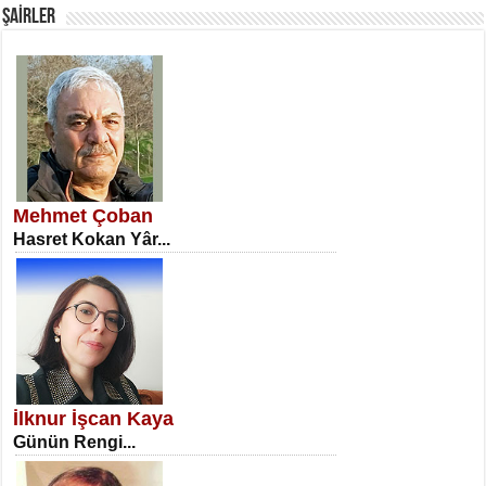
ŞAİRLER
SATILMIŞ ÜMİT ÇETİNKAYA
Erkenlik...
Mehmet Çoban
Hasret Kokan Yâr...
NECLA DİLEK ARSLAN
Öğretmenler Günü Mahkemesi...
İlknur İşcan Kaya
Günün Rengi...