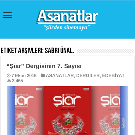
Etiket Arşivleri:
Sabri Ünal.
“Şiar” Dergisinin 7. Sayısı
7 Ekim 2016
ASANATLAR
,
DERGİLER
,
EDEBİYAT
3,465