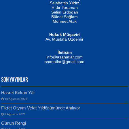
Evvel Zaman Tanrıçası...
Biliyor musunuz? ...
Selahattin Yıldız
Hıdır Toraman
Selim Erdoğan
Bülent Sağlam
Mehmet Atak
Hukuk Müşaviri
Av. Mustafa Özdemir
Mustafa Oral
NUHAN NEBİ ÇAM
İletişim
Yağmur Mangası...
Kaptan...
info@asanatlar.com
asanatlar@gmail.com
SON YAYINLAR
Hasret Kokan Yâr
10 Ağustos 2026
Yılmaz Ekinci
MUSTAFA KELOĞLU
Fikret Otyam Vefat Yıldönümünde Anılıyor
Geceye Söylenen...
Yarına İz Bırakmak...
9 Ağustos 2026
Günün Rengi