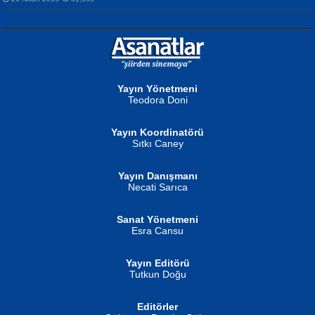
NURAN KÖSE BAYDAR
Neva Selçuk
Gün Güzeli...
Ben Deniz Değilim ki...
Yayın Yönetmeni
Teodora Doni
Yayın Koordinatörü
Sıtkı Caney
Yayın Danışmanı
MUSTAFA ORAL
Ahmet Aydın
Necati Sarıca
Şiir, Siyaseti Kaldırmıyor Tanpınar...
Helin...
Sanat Yönetmeni
Esra Cansu
Yayın Editörü
Tutkun Doğu
Editörler
İSMAİL OKUTAN