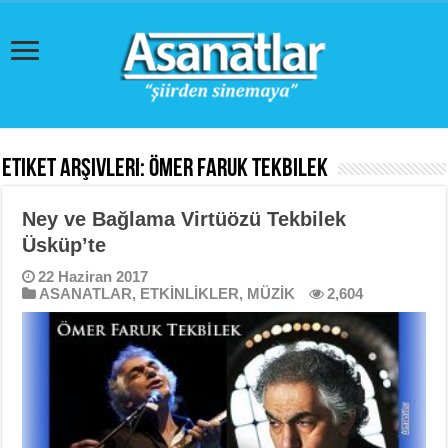
Etiket Arşivleri:
Ömer Faruk Tekbilek
Ney ve Bağlama Virtüözü Tekbilek
Üsküp’te
22 Haziran 2017
ASANATLAR
,
ETKİNLİKLER
,
MÜZİK
2,604