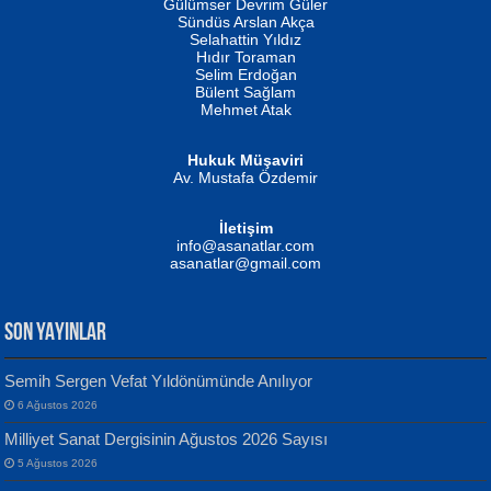
Gülümser Devrim Güler
Fatma Camcı
Erkeklerin Kahrolması Ne Demektir
Sündüs Arslan Akça
Evvel Zaman Tanrıçası...
Biliyor musunuz? ...
Selahattin Yıldız
Hıdır Toraman
Selim Erdoğan
Bülent Sağlam
Mehmet Atak
Hukuk Müşaviri
Av. Mustafa Özdemir
Mustafa Oral
NUHAN NEBİ ÇAM
İletişim
Yağmur Mangası...
Kaptan...
info@asanatlar.com
asanatlar@gmail.com
SON YAYINLAR
Semih Sergen Vefat Yıldönümünde Anılıyor
6 Ağustos 2026
Yılmaz Ekinci
MUSTAFA KELOĞLU
Milliyet Sanat Dergisinin Ağustos 2026 Sayısı
Geceye Söylenen...
Yarına İz Bırakmak...
5 Ağustos 2026