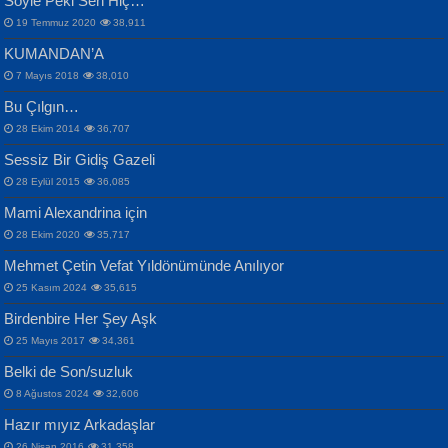
Söyle Peki Sen Hiç…
19 Temmuz 2020
38,911
KUMANDAN’A
7 Mayıs 2018
38,010
Bu Çılgın…
ERDEM BAYAZIT
28 Ekim 2014
36,707
Sana, Bana, Vatanıma, Ülkemin
İPEK ACAR SERT
Selahattin Yıldız
Sessiz Bir Gidiş Gazeli
İnsanlarına Dair...
Gazze’nin Şecaati, Ümmetin İmtihanı...
İdrakimle Üşürken...
28 Eylül 2015
36,085
Mami Alexandrina için
28 Ekim 2020
35,717
Mehmet Çetin Vefat Yıldönümünde Anılıyor
25 Kasım 2024
35,615
Birdenbire Her Şey Aşk
NAZIM HİKMET RAN
MAHMUT GÜRBÜZ
Songül Özel
25 Mayıs 2017
34,361
Bir Cezaevinde, Tecritteki Adamın
İbrahim Olmak ve Bitirebilmek...
Mahzen...
Mektupları...
Belki de Son/suzluk
8 Ağustos 2024
32,606
Hazır mıyız Arkadaşlar
26 Nisan 2016
31,358