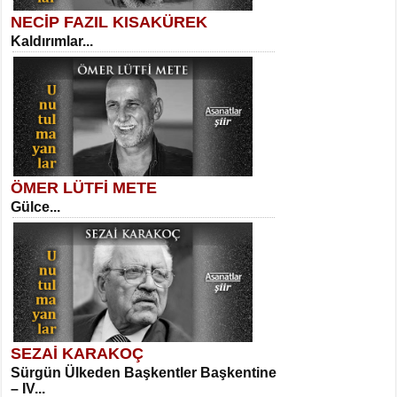
NECİP FAZIL KISAKÜREK
Kaldırımlar...
SELAHATTİN YILDIZ
İnsanın Zindanı...
Kadir Ünal
Ayağıma Dolanan Yokuş...
ÖMER LÜTFİ METE
Gülce...
MEHMET TAŞTAN
Vagon’da Bir Şairle...
Mehmet Çoban
Elmira...
SEZAİ KARAKOÇ
Sürgün Ülkeden Başkentler Başkentine
SITKI CANEY
– IV...
Oruçla Devrim ve Özgürlüğe…...