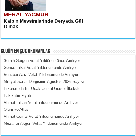
MERAL YAĞMUR
Kalbin Mevsimlerinde Deryada Gül
Olmak...
BUGÜN EN ÇOK OKUNANLAR
Semih Sergen Vefat Yıldönümünde Anılıyor
Genco Erkal Vefat Yıldönümünde Anılıyor
Rençber Aziz Vefat Yıldönümünde Anılıyor
MEHMET ÇOBAN
Milliyet Sanat Dergisinin Ağustos 2026 Sayısı
İçerdeki Put Dışardaki Maskeler...
Erzurum’da Bir Ocak Cemal Gürsel İlkokulu
Hakikatin Fiyatı
Ahmet Erhan Vefat Yıldönümünde Anılıyor
Ölüm ve Atlas
Ahmet Cemal Vefat Yıldönümünde Anılıyor
Muzaffer Akgün Vefat Yıldönümünde Anılıyor
EMİNE CUMA