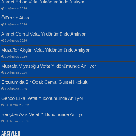
Ahmet Erhan Vefat Yıldönümünde Anılıyor
4 Ağustos 2026
Ölüm ve Atlas
3 Ağustos 2026
Ahmet Cemal Vefat Yıldönümünde Anılıyor
Banu Sancak
ATİLLA ÖZEN
2 Ağustos 2026
Defterimden İçeri...
Sultan Olmadan Önce Eyüp...
Muzaffer Akgün Vefat Yıldönümünde Anılıyor
2 Ağustos 2026
Mustafa Miyasoğlu Vefat Yıldönümünde Anılıyor
1 Ağustos 2026
Erzurum’da Bir Ocak Cemal Gürsel İlkokulu
1 Ağustos 2026
İsmail Aydos
EKREM KARABABA
Genco Erkal Vefat Yıldönümünde Anılıyor
İnkisar...
Yaralı Şiir...
31 Temmuz 2026
Rençber Aziz Vefat Yıldönümünde Anılıyor
31 Temmuz 2026
Arşivler