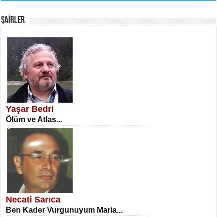
Fanatizm Çıkmazı...
ŞAİRLER
SATILMIŞ ÜMİT ÇETİNKAYA
Erkenlik...
Yaşar Bedri
Ölüm ve Atlas...
NECLA DİLEK ARSLAN
Öğretmenler Günü Mahkemesi...
Necati Sarıca
Ben Kader Vurgunuyum Maria...