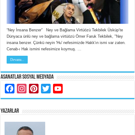
“Ney İnsana Benzer” Ney ve Bağlama Virtüözü Tekbilek Üsküp’te
Dünyaca ünlü ney ve bağlama virtüözü Ömer Faruk Tekbilek, "Ney
insana benzer. Çünkü neyin 'Hu' nefesimizde Hakk'ın ismi var zaten.
Cenab-ı Hak ismini nefesimize koymuş. …
Devamı...
Asanatlar Sosyal Medyada
Facebook
Instagram
Pinterest
Twitter
YouTube
YAZARLAR