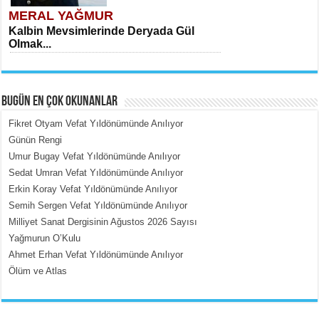
MERAL YAĞMUR
Kalbin Mevsimlerinde Deryada Gül
Olmak...
BUGÜN EN ÇOK OKUNANLAR
Fikret Otyam Vefat Yıldönümünde Anılıyor
Günün Rengi
Umur Bugay Vefat Yıldönümünde Anılıyor
MEHMET ÇOBAN
Sedat Umran Vefat Yıldönümünde Anılıyor
İçerdeki Put Dışardaki Maskeler...
Erkin Koray Vefat Yıldönümünde Anılıyor
Semih Sergen Vefat Yıldönümünde Anılıyor
Milliyet Sanat Dergisinin Ağustos 2026 Sayısı
Yağmurun O’Kulu
Ahmet Erhan Vefat Yıldönümünde Anılıyor
Ölüm ve Atlas
EMİNE CUMA
Fanatizm Çıkmazı...