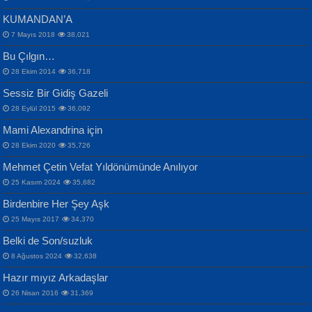
KUMANDAN’A
7 Mayıs 2018
38,021
Bu Çılgın…
ERDEM BAYAZIT
28 Ekim 2014
36,718
Sana, Bana, Vatanıma, Ülkemin
İPEK ACAR SERT
Selahattin Yıldız
Sessiz Bir Gidiş Gazeli
İnsanlarına Dair...
Gazze’nin Şecaati, Ümmetin İmtihanı...
İdrakimle Üşürken...
28 Eylül 2015
36,092
Mami Alexandrina için
28 Ekim 2020
35,726
Mehmet Çetin Vefat Yıldönümünde Anılıyor
25 Kasım 2024
35,682
Birdenbire Her Şey Aşk
NAZIM HİKMET RAN
MAHMUT GÜRBÜZ
Songül Özel
25 Mayıs 2017
34,370
Bir Cezaevinde, Tecritteki Adamın
İbrahim Olmak ve Bitirebilmek...
Mahzen...
Mektupları...
Belki de Son/suzluk
8 Ağustos 2024
32,638
Hazır mıyız Arkadaşlar
26 Nisan 2016
31,369