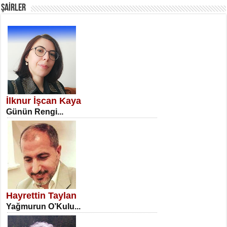
ŞAİRLER
SATILMIŞ ÜMİT ÇETİNKAYA
Erkenlik...
İlknur İşcan Kaya
Günün Rengi...
NECLA DİLEK ARSLAN
Öğretmenler Günü Mahkemesi...
Hayrettin Taylan
Yağmurun O’Kulu...