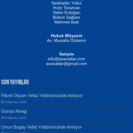
Evvel Zaman Tanrıçası...
Biliyor musunuz? ...
Selahattin Yıldız
Hıdır Toraman
Selim Erdoğan
Bülent Sağlam
Mehmet Atak
Hukuk Müşaviri
Av. Mustafa Özdemir
Mustafa Oral
NUHAN NEBİ ÇAM
İletişim
Yağmur Mangası...
Kaptan...
info@asanatlar.com
asanatlar@gmail.com
SON YAYINLAR
Fikret Otyam Vefat Yıldönümünde Anılıyor
9 Ağustos 2026
Yılmaz Ekinci
MUSTAFA KELOĞLU
Günün Rengi
Geceye Söylenen...
Yarına İz Bırakmak...
9 Ağustos 2026
Umur Bugay Vefat Yıldönümünde Anılıyor