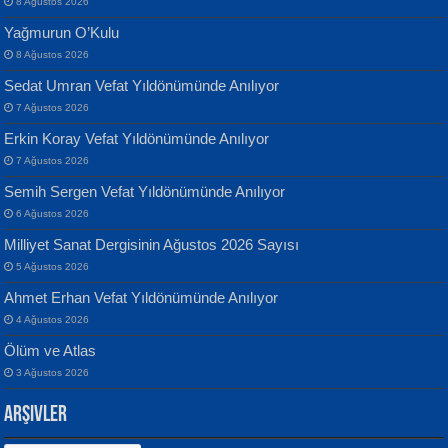
8 Ağustos 2026
Yağmurun O’Kulu
8 Ağustos 2026
Sedat Umran Vefat Yıldönümünde Anılıyor
Banu Sancak
ATİLLA ÖZEN
7 Ağustos 2026
Defterimden İçeri...
Sultan Olmadan Önce Eyüp...
Erkin Koray Vefat Yıldönümünde Anılıyor
7 Ağustos 2026
Semih Sergen Vefat Yıldönümünde Anılıyor
6 Ağustos 2026
Milliyet Sanat Dergisinin Ağustos 2026 Sayısı
5 Ağustos 2026
İsmail Aydos
EKREM KARABABA
Ahmet Erhan Vefat Yıldönümünde Anılıyor
İnkisar...
Yaralı Şiir...
4 Ağustos 2026
Ölüm ve Atlas
3 Ağustos 2026
Arşivler