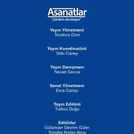
NURAN KÖSE BAYDAR
Neva Selçuk
Gün Güzeli...
Ben Deniz Değilim ki...
Yayın Yönetmeni
Teodora Doni
Yayın Koordinatörü
Sıtkı Caney
Yayın Danışmanı
MUSTAFA ORAL
Ahmet Aydın
Necati Sarıca
Şiir, Siyaseti Kaldırmıyor Tanpınar...
Helin...
Sanat Yönetmeni
Esra Cansu
Yayın Editörü
Tutkun Doğu
Editörler
İSMAİL OKUTAN
Gülümser Devrim Güler
Fatma Camcı
Erkeklerin Kahrolması Ne Demektir
Sündüs Arslan Akça