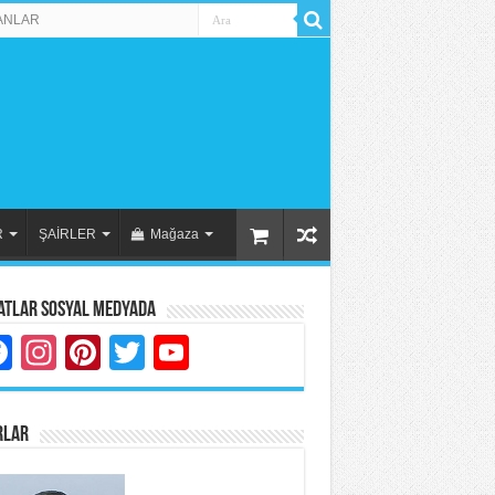
ANLAR
R
ŞAİRLER
Mağaza
atlar Sosyal Medyada
Facebook
Instagram
Pinterest
Twitter
YouTube
RLAR