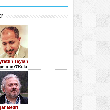
İNE CUMA
atizm Çıkmazı...
ER
TILMIŞ ÜMİT ÇETİNKAYA
enlik...
yrettin Taylan
murun O’Kulu...
CLA DİLEK ARSLAN
etmenler Günü Mahkemesi...
şar Bedri