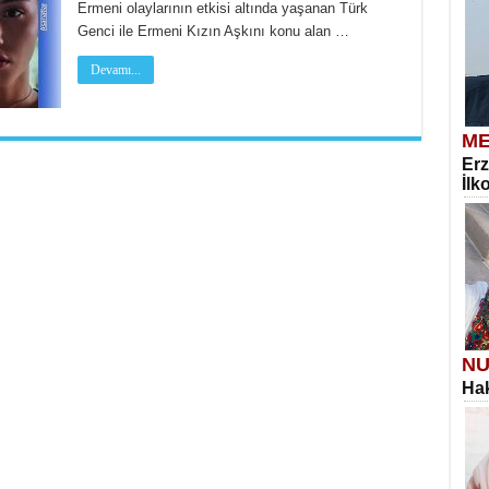
Ermeni olaylarının etkisi altında yaşanan Türk
Genci ile Ermeni Kızın Aşkını konu alan …
Devamı...
ME
Erz
İlk
NU
Hak