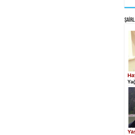
EM
Fan
ŞAİRL
SA
Erk
Ha
Yağ
NE
Öğr
Ya