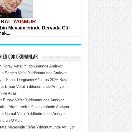
RAL YAĞMUR
bin Mevsimlerinde Deryada Gül
ak...
N EN ÇOK OKUNANLAR
n Koray Vefat Yıldönümünde Anılıyor
h Sergen Vefat Yıldönümünde Anılıyor
iyet Sanat Dergisinin Ağustos 2026 Sayısı
HMET ÇOBAN
t Erhan Vefat Yıldönümünde Anılıyor
rdeki Put Dışardaki Maskeler...
 ve Atlas
 Bugay Vefat Yıldönümünde Anılıyor
ffer Akgün Vefat Yıldönümünde Anılıyor
t Cemal Vefat Yıldönümünde Anılıyor
murun O’Kulu
afa Miyasoğlu Vefat Yıldönümünde Anılıyor