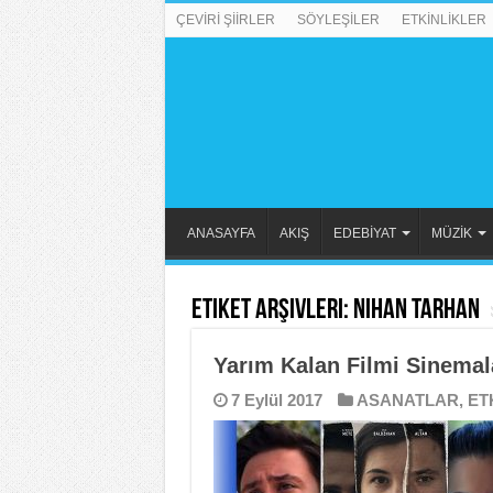
ÇEVİRİ ŞİİRLER
SÖYLEŞİLER
ETKİNLİKLER
ANASAYFA
AKIŞ
EDEBİYAT
MÜZİK
Etiket Arşivleri:
Nihan Tarhan
Yarım Kalan Filmi Sinemal
7 Eylül 2017
ASANATLAR
,
ET