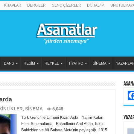
KİTAPLAR
DERGİLER
GENÇ ÇİZERLER
DİJİTAL/İM
UNUTULMAY
DANS
RESİM
HEYKEL
TİYATRO
SİNEMA
YAZARLA
Asan
arda
KİNLİKLER
,
SİNEMA
5,048
YAZA
Türk Genci ile Ermeni Kızın Aşkı Yarım Kalan
Filmi Sinemalarda Başrollerini Anıl Altan, Iskui
Baldzhian ve Ali Buhara Mete'nin paylaştığı, 1915