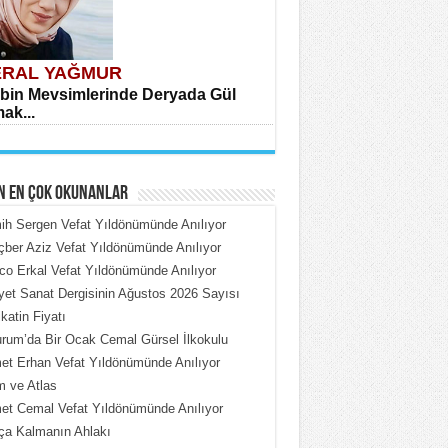
RAL YAĞMUR
bin Mevsimlerinde Deryada Gül
ak...
N EN ÇOK OKUNANLAR
h Sergen Vefat Yıldönümünde Anılıyor
ber Aziz Vefat Yıldönümünde Anılıyor
o Erkal Vefat Yıldönümünde Anılıyor
HMET ÇOBAN
iyet Sanat Dergisinin Ağustos 2026 Sayısı
rdeki Put Dışardaki Maskeler...
katin Fiyatı
rum’da Bir Ocak Cemal Gürsel İlkokulu
t Erhan Vefat Yıldönümünde Anılıyor
 ve Atlas
t Cemal Vefat Yıldönümünde Anılıyor
ça Kalmanın Ahlakı