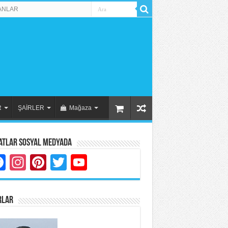
ANLAR
R
ŞAİRLER
Mağaza
atlar Sosyal Medyada
Facebook
Instagram
Pinterest
Twitter
YouTube
RLAR