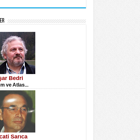
İNE CUMA
atizm Çıkmazı...
ER
TILMIŞ ÜMİT ÇETİNKAYA
enlik...
şar Bedri
m ve Atlas...
CLA DİLEK ARSLAN
etmenler Günü Mahkemesi...
cati Sarıca