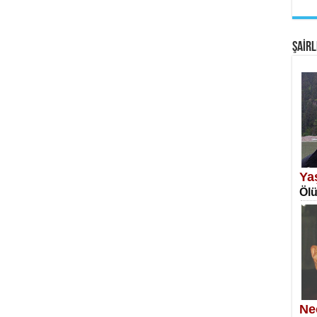
EM
Fan
ŞAİRL
SA
Erk
Ya
Ölü
NE
Öğr
Ne