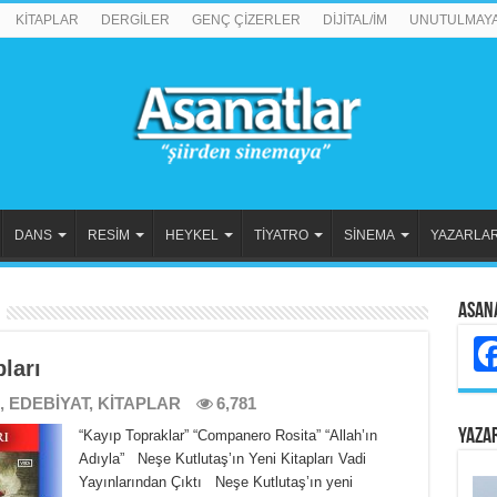
KİTAPLAR
DERGİLER
GENÇ ÇİZERLER
DİJİTAL/İM
UNUTULMAY
DANS
RESİM
HEYKEL
TİYATRO
SİNEMA
YAZARLA
Asan
ları
,
EDEBİYAT
,
KİTAPLAR
6,781
YAZA
“Kayıp Topraklar” “Companero Rosita” “Allah’ın
Adıyla” Neşe Kutlutaş’ın Yeni Kitapları Vadi
Yayınlarından Çıktı Neşe Kutlutaş’ın yeni