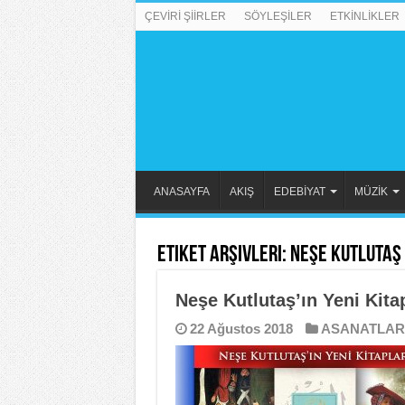
ÇEVİRİ ŞİİRLER
SÖYLEŞİLER
ETKİNLİKLER
ANASAYFA
AKIŞ
EDEBİYAT
MÜZİK
Etiket Arşivleri:
Neşe Kutlutaş
Neşe Kutlutaş’ın Yeni Kitap
22 Ağustos 2018
ASANATLAR