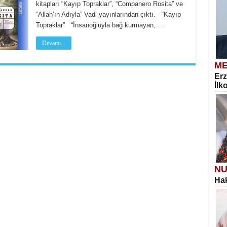
kitapları “Kayıp Topraklar”, “Companero Rosita” ve
“Allah’ın Adıyla” Vadi yayınlarından çıktı. “Kayıp
Topraklar” “İnsanoğluyla bağ kurmayan, …
Devamı...
ME
Erz
İlk
NU
Hak