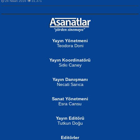
26 Nisan 2016
31,371
NURAN KÖSE BAYDAR
Neva Selçuk
Gün Güzeli...
Ben Deniz Değilim ki...
Yayın Yönetmeni
Teodora Doni
Yayın Koordinatörü
Sıtkı Caney
Yayın Danışmanı
MUSTAFA ORAL
Ahmet Aydın
Necati Sarıca
Şiir, Siyaseti Kaldırmıyor Tanpınar...
Helin...
Sanat Yönetmeni
Esra Cansu
Yayın Editörü
Tutkun Doğu
Editörler