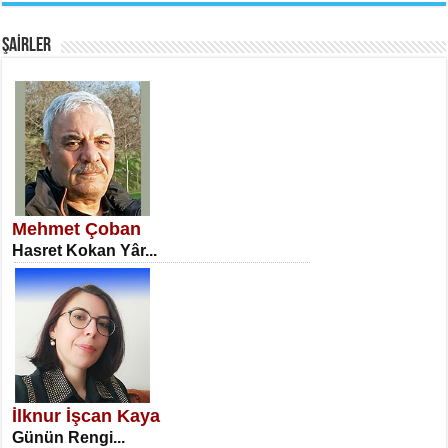
Fanatizm Çıkmazı...
ŞAİRLER
SATILMIŞ ÜMİT ÇETİNKAYA
Erkenlik...
Mehmet Çoban
Hasret Kokan Yâr...
NECLA DİLEK ARSLAN
Öğretmenler Günü Mahkemesi...
İlknur İşcan Kaya
Günün Rengi...