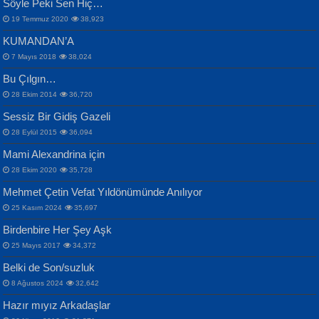
Söyle Peki Sen Hiç…
19 Temmuz 2020
38,923
KUMANDAN’A
7 Mayıs 2018
38,024
Bu Çılgın…
ERDEM BAYAZIT
28 Ekim 2014
36,720
Sana, Bana, Vatanıma, Ülkemin
İPEK ACAR SERT
Selahattin Yıldız
Sessiz Bir Gidiş Gazeli
İnsanlarına Dair...
Gazze’nin Şecaati, Ümmetin İmtihanı...
İdrakimle Üşürken...
28 Eylül 2015
36,094
Mami Alexandrina için
28 Ekim 2020
35,728
Mehmet Çetin Vefat Yıldönümünde Anılıyor
25 Kasım 2024
35,697
Birdenbire Her Şey Aşk
NAZIM HİKMET RAN
MAHMUT GÜRBÜZ
Songül Özel
25 Mayıs 2017
34,372
Bir Cezaevinde, Tecritteki Adamın
İbrahim Olmak ve Bitirebilmek...
Mahzen...
Mektupları...
Belki de Son/suzluk
8 Ağustos 2024
32,642
Hazır mıyız Arkadaşlar