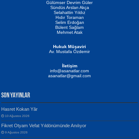
İSMAİL OKUTAN
Gülümser Devrim Güler
Fatma Camcı
Erkeklerin Kahrolması Ne Demektir
Sündüs Arslan Akça
Evvel Zaman Tanrıçası...
Biliyor musunuz? ...
Selahattin Yıldız
Hıdır Toraman
Selim Erdoğan
Bülent Sağlam
Mehmet Atak
Hukuk Müşaviri
Av. Mustafa Özdemir
Mustafa Oral
NUHAN NEBİ ÇAM
İletişim
Yağmur Mangası...
Kaptan...
info@asanatlar.com
asanatlar@gmail.com
SON YAYINLAR
Hasret Kokan Yâr
10 Ağustos 2026
Yılmaz Ekinci
MUSTAFA KELOĞLU
Fikret Otyam Vefat Yıldönümünde Anılıyor
Geceye Söylenen...
Yarına İz Bırakmak...
9 Ağustos 2026