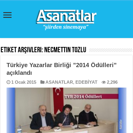
Etiket Arşivleri:
Necmettin Tozlu
Türkiye Yazarlar Birliği ”2014 Ödülleri”
açıklandı
1 Ocak 2015
ASANATLAR
,
EDEBİYAT
2,296