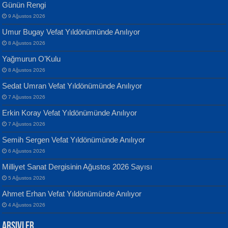
Günün Rengi
9 Ağustos 2026
Umur Bugay Vefat Yıldönümünde Anılıyor
8 Ağustos 2026
Yağmurun O’Kulu
Banu Sancak
ATİLLA ÖZEN
8 Ağustos 2026
Defterimden İçeri...
Sultan Olmadan Önce Eyüp...
Sedat Umran Vefat Yıldönümünde Anılıyor
7 Ağustos 2026
Erkin Koray Vefat Yıldönümünde Anılıyor
7 Ağustos 2026
Semih Sergen Vefat Yıldönümünde Anılıyor
6 Ağustos 2026
İsmail Aydos
EKREM KARABABA
Milliyet Sanat Dergisinin Ağustos 2026 Sayısı
İnkisar...
Yaralı Şiir...
5 Ağustos 2026
Ahmet Erhan Vefat Yıldönümünde Anılıyor
4 Ağustos 2026
Arşivler