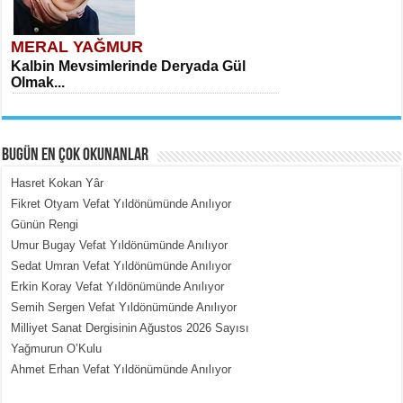
MERAL YAĞMUR
Kalbin Mevsimlerinde Deryada Gül
Olmak...
BUGÜN EN ÇOK OKUNANLAR
Hasret Kokan Yâr
Fikret Otyam Vefat Yıldönümünde Anılıyor
Günün Rengi
MEHMET ÇOBAN
Umur Bugay Vefat Yıldönümünde Anılıyor
İçerdeki Put Dışardaki Maskeler...
Sedat Umran Vefat Yıldönümünde Anılıyor
Erkin Koray Vefat Yıldönümünde Anılıyor
Semih Sergen Vefat Yıldönümünde Anılıyor
Milliyet Sanat Dergisinin Ağustos 2026 Sayısı
Yağmurun O’Kulu
Ahmet Erhan Vefat Yıldönümünde Anılıyor
EMİNE CUMA