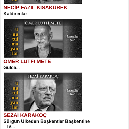
NECİP FAZIL KISAKÜREK
Kaldırımlar...
SELAHATTİN YILDIZ
İnsanın Zindanı...
Kadir Ünal
Ayağıma Dolanan Yokuş...
ÖMER LÜTFİ METE
Gülce...
MEHMET TAŞTAN
Vagon’da Bir Şairle...
Mehmet Çoban
Elmira...
SEZAİ KARAKOÇ
Sürgün Ülkeden Başkentler Başkentine
SITKI CANEY
– IV...
Oruçla Devrim ve Özgürlüğe…...