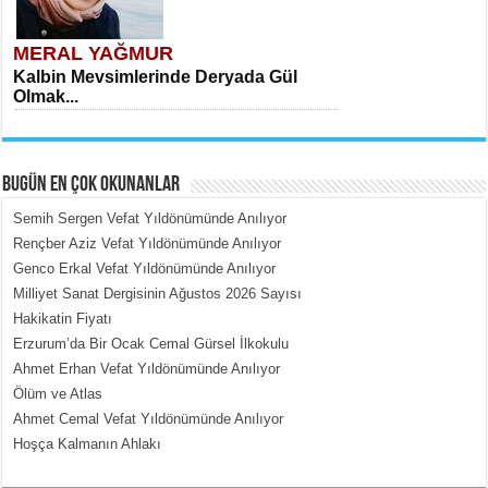
MERAL YAĞMUR
Kalbin Mevsimlerinde Deryada Gül
Olmak...
BUGÜN EN ÇOK OKUNANLAR
Semih Sergen Vefat Yıldönümünde Anılıyor
Rençber Aziz Vefat Yıldönümünde Anılıyor
Genco Erkal Vefat Yıldönümünde Anılıyor
MEHMET ÇOBAN
Milliyet Sanat Dergisinin Ağustos 2026 Sayısı
İçerdeki Put Dışardaki Maskeler...
Hakikatin Fiyatı
Erzurum’da Bir Ocak Cemal Gürsel İlkokulu
Ahmet Erhan Vefat Yıldönümünde Anılıyor
Ölüm ve Atlas
Ahmet Cemal Vefat Yıldönümünde Anılıyor
Hoşça Kalmanın Ahlakı
EMİNE CUMA