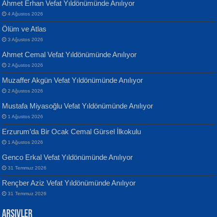
Ahmet Erhan Vefat Yıldönümünde Anılıyor
4 Ağustos 2026
Ölüm ve Atlas
3 Ağustos 2026
Ahmet Cemal Vefat Yıldönümünde Anılıyor
Banu Sancak
ATİLLA ÖZEN
2 Ağustos 2026
Defterimden İçeri...
Sultan Olmadan Önce Eyüp...
Muzaffer Akgün Vefat Yıldönümünde Anılıyor
2 Ağustos 2026
Mustafa Miyasoğlu Vefat Yıldönümünde Anılıyor
1 Ağustos 2026
Erzurum’da Bir Ocak Cemal Gürsel İlkokulu
1 Ağustos 2026
İsmail Aydos
EKREM KARABABA
Genco Erkal Vefat Yıldönümünde Anılıyor
İnkisar...
Yaralı Şiir...
31 Temmuz 2026
Rençber Aziz Vefat Yıldönümünde Anılıyor
31 Temmuz 2026
Arşivler