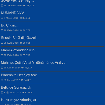
Söyle Peki Sen Hiç…
19 Temmuz 2020
38,911
KUMANDAN’A
7 Mayıs 2018
38,011
Bu Çılgın…
ERDEM BAYAZIT
28 Ekim 2014
36,708
Sana, Bana, Vatanıma, Ülkemin
İPEK ACAR SERT
Selahattin Yıldız
Sessiz Bir Gidiş Gazeli
İnsanlarına Dair...
Gazze’nin Şecaati, Ümmetin İmtihanı...
İdrakimle Üşürken...
28 Eylül 2015
36,085
Mami Alexandrina için
28 Ekim 2020
35,717
Mehmet Çetin Vefat Yıldönümünde Anılıyor
25 Kasım 2024
35,617
Birdenbire Her Şey Aşk
NAZIM HİKMET RAN
MAHMUT GÜRBÜZ
Songül Özel
25 Mayıs 2017
34,361
Bir Cezaevinde, Tecritteki Adamın
İbrahim Olmak ve Bitirebilmek...
Mahzen...
Mektupları...
Belki de Son/suzluk
8 Ağustos 2024
32,606
Hazır mıyız Arkadaşlar
26 Nisan 2016
31,360