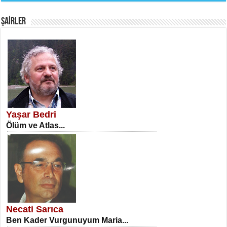
Fanatizm Çıkmazı...
ŞAİRLER
SATILMIŞ ÜMİT ÇETİNKAYA
Erkenlik...
Yaşar Bedri
Ölüm ve Atlas...
NECLA DİLEK ARSLAN
Öğretmenler Günü Mahkemesi...
Necati Sarıca
Ben Kader Vurgunuyum Maria...