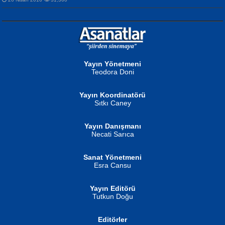
NURAN KÖSE BAYDAR
Neva Selçuk
Gün Güzeli...
Ben Deniz Değilim ki...
Yayın Yönetmeni
Teodora Doni
Yayın Koordinatörü
Sıtkı Caney
Yayın Danışmanı
MUSTAFA ORAL
Ahmet Aydın
Necati Sarıca
Şiir, Siyaseti Kaldırmıyor Tanpınar...
Helin...
Sanat Yönetmeni
Esra Cansu
Yayın Editörü
Tutkun Doğu
Editörler
İSMAİL OKUTAN