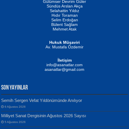
Gülümser Devrim Güler
Fatma Camcı
Erkeklerin Kahrolması Ne Demektir
Sündüs Arslan Akça
Evvel Zaman Tanrıçası...
Biliyor musunuz? ...
Selahattin Yıldız
Hıdır Toraman
Selim Erdoğan
Bülent Sağlam
Mehmet Atak
Hukuk Müşaviri
Av. Mustafa Özdemir
Mustafa Oral
NUHAN NEBİ ÇAM
İletişim
Yağmur Mangası...
Kaptan...
info@asanatlar.com
asanatlar@gmail.com
SON YAYINLAR
Semih Sergen Vefat Yıldönümünde Anılıyor
6 Ağustos 2026
Yılmaz Ekinci
MUSTAFA KELOĞLU
Milliyet Sanat Dergisinin Ağustos 2026 Sayısı
Geceye Söylenen...
Yarına İz Bırakmak...
5 Ağustos 2026