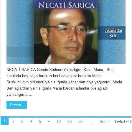
NECATİ SARICA Geride Sadece Yalnızlığım Kaldı Maria Beni
sorularla baş başa bıraktın beni cevapsız bıraktın Maria
Suskunluğun öldürücü yalnızlığında karlar sen diye yağıyordu Maria
Ben ağlardım yalnızlığıma Maria kardan adamlar bile ağladı
yalnızlığıma …
Devamı...
1
2
3
4
5
»
10
20
30
...
Son »
Sayfa 1 / 48