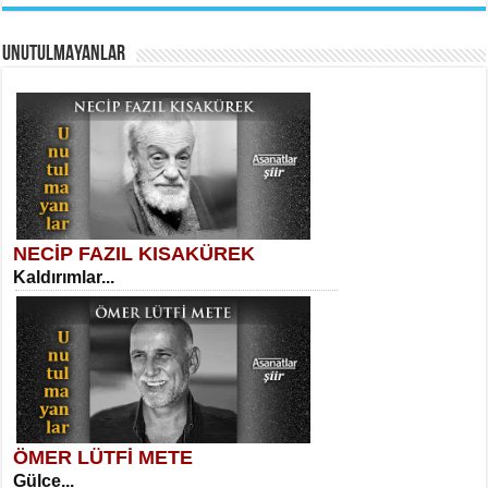
UNUTULMAYANLAR
AHMET URFALI
Ömer Lütfi Mete’nin “Gülce” Şiirini
Tahlil Denemesi...
Necati Sarıca
Ben Kader Vurgunuyum Maria...
NECİP FAZIL KISAKÜREK
Kaldırımlar...
SELAHATTİN YILDIZ
İnsanın Zindanı...
Sibel Orhan
İki Kırık Boşluk...
ÖMER LÜTFİ METE
Gülce...
MEHMET TAŞTAN