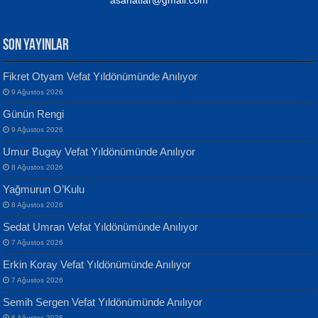
SON YAYINLAR
Fikret Otyam Vefat Yıldönümünde Anılıyor
9 Ağustos 2026
Yılmaz Ekinci
MUSTAFA KELOĞLU
Günün Rengi
Geceye Söylenen...
Yarına İz Bırakmak...
9 Ağustos 2026
Umur Bugay Vefat Yıldönümünde Anılıyor
8 Ağustos 2026
Yağmurun O’Kulu
8 Ağustos 2026
Sedat Umran Vefat Yıldönümünde Anılıyor
Banu Sancak
ATİLLA ÖZEN
7 Ağustos 2026
Defterimden İçeri...
Sultan Olmadan Önce Eyüp...
Erkin Koray Vefat Yıldönümünde Anılıyor
7 Ağustos 2026
Semih Sergen Vefat Yıldönümünde Anılıyor
6 Ağustos 2026