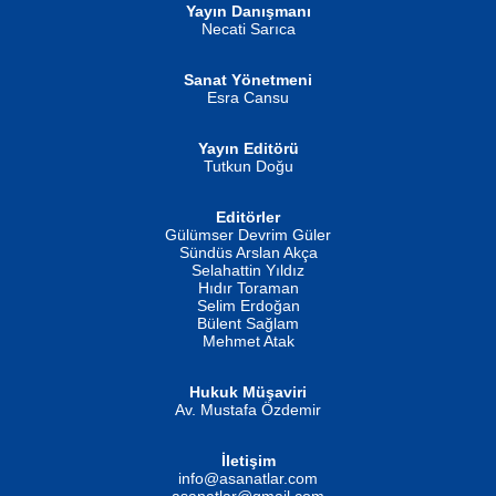
Yayın Danışmanı
MUSTAFA ORAL
Ahmet Aydın
Necati Sarıca
Şiir, Siyaseti Kaldırmıyor Tanpınar...
Helin...
Sanat Yönetmeni
Esra Cansu
Yayın Editörü
Tutkun Doğu
Editörler
İSMAİL OKUTAN
Gülümser Devrim Güler
Fatma Camcı
Erkeklerin Kahrolması Ne Demektir
Sündüs Arslan Akça
Evvel Zaman Tanrıçası...
Biliyor musunuz? ...
Selahattin Yıldız
Hıdır Toraman
Selim Erdoğan
Bülent Sağlam
Mehmet Atak
Hukuk Müşaviri
Av. Mustafa Özdemir
Mustafa Oral
NUHAN NEBİ ÇAM
İletişim
Yağmur Mangası...
Kaptan...
info@asanatlar.com
asanatlar@gmail.com