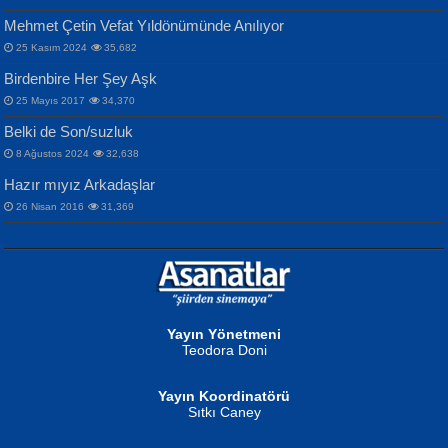
Mehmet Çetin Vefat Yıldönümünde Anılıyor
25 Kasım 2024
35,682
Birdenbire Her Şey Aşk
NAZIM HİKMET RAN
MAHMUT GÜRBÜZ
Songül Özel
25 Mayıs 2017
34,370
Bir Cezaevinde, Tecritteki Adamın
İbrahim Olmak ve Bitirebilmek...
Mahzen...
Mektupları...
Belki de Son/suzluk
8 Ağustos 2024
32,638
Hazır mıyız Arkadaşlar
26 Nisan 2016
31,369
NURAN KÖSE BAYDAR
Neva Selçuk
Gün Güzeli...
Ben Deniz Değilim ki...
Yayın Yönetmeni
Teodora Doni
Yayın Koordinatörü
Sıtkı Caney