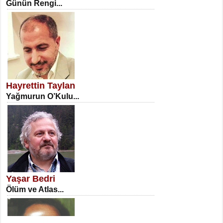
Günün Rengi...
NECLA DİLEK ARSLAN
Öğretmenler Günü Mahkemesi...
Hayrettin Taylan
Yağmurun O’Kulu...
İSA KARATEPE
Ekranlar Arasında Kaybolan İnsan...
Yaşar Bedri
Ölüm ve Atlas...