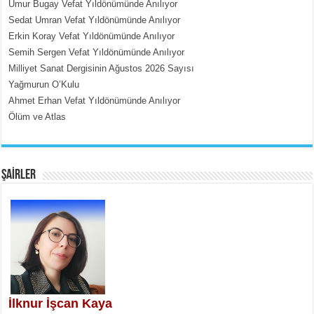
Umur Bugay Vefat Yıldönümünde Anılıyor
MEHMET ÇOBAN
Sedat Umran Vefat Yıldönümünde Anılıyor
İçerdeki Put Dışardaki Maskeler...
Erkin Koray Vefat Yıldönümünde Anılıyor
Semih Sergen Vefat Yıldönümünde Anılıyor
Milliyet Sanat Dergisinin Ağustos 2026 Sayısı
Yağmurun O’Kulu
Ahmet Erhan Vefat Yıldönümünde Anılıyor
Ölüm ve Atlas
EMİNE CUMA
Fanatizm Çıkmazı...
ŞAİRLER
SATILMIŞ ÜMİT ÇETİNKAYA
Erkenlik...
İlknur İşcan Kaya