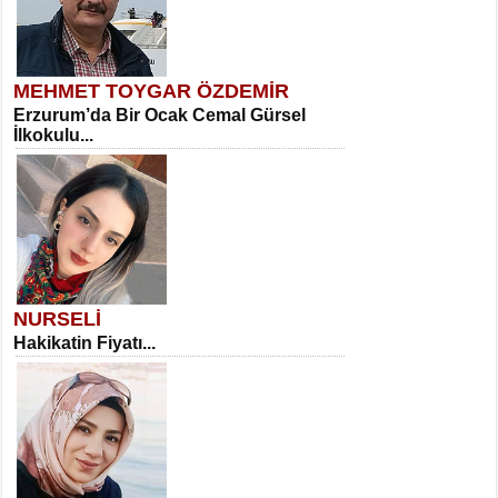
MEHMET TOYGAR ÖZDEMİR
Erzurum’da Bir Ocak Cemal Gürsel
İlkokulu...
NURSELİ
Hakikatin Fiyatı...