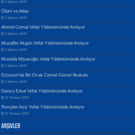
4 Ağustos 2026
Ölüm ve Atlas
3 Ağustos 2026
Ahmet Cemal Vefat Yıldönümünde Anılıyor
Banu Sancak
ATİLLA ÖZEN
2 Ağustos 2026
Defterimden İçeri...
Sultan Olmadan Önce Eyüp...
Muzaffer Akgün Vefat Yıldönümünde Anılıyor
2 Ağustos 2026
Mustafa Miyasoğlu Vefat Yıldönümünde Anılıyor
1 Ağustos 2026
Erzurum’da Bir Ocak Cemal Gürsel İlkokulu
1 Ağustos 2026
İsmail Aydos
EKREM KARABABA
Genco Erkal Vefat Yıldönümünde Anılıyor
İnkisar...
Yaralı Şiir...
31 Temmuz 2026
Rençber Aziz Vefat Yıldönümünde Anılıyor
31 Temmuz 2026
Arşivler