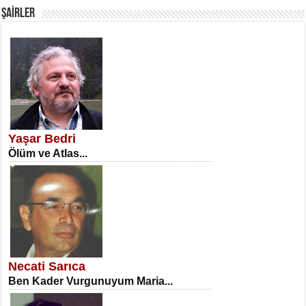
ŞAİRLER
SATILMIŞ ÜMİT ÇETİNKAYA
Erkenlik...
Yaşar Bedri
Ölüm ve Atlas...
NECLA DİLEK ARSLAN
Öğretmenler Günü Mahkemesi...
Necati Sarıca
Ben Kader Vurgunuyum Maria...