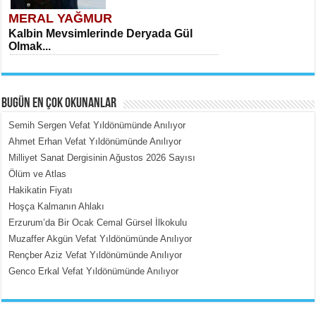
MERAL YAĞMUR
Kalbin Mevsimlerinde Deryada Gül
Olmak...
BUGÜN EN ÇOK OKUNANLAR
Semih Sergen Vefat Yıldönümünde Anılıyor
Ahmet Erhan Vefat Yıldönümünde Anılıyor
Milliyet Sanat Dergisinin Ağustos 2026 Sayısı
MEHMET ÇOBAN
Ölüm ve Atlas
İçerdeki Put Dışardaki Maskeler...
Hakikatin Fiyatı
Hoşça Kalmanın Ahlakı
Erzurum’da Bir Ocak Cemal Gürsel İlkokulu
Muzaffer Akgün Vefat Yıldönümünde Anılıyor
Rençber Aziz Vefat Yıldönümünde Anılıyor
Genco Erkal Vefat Yıldönümünde Anılıyor
EMİNE CUMA
Fanatizm Çıkmazı...