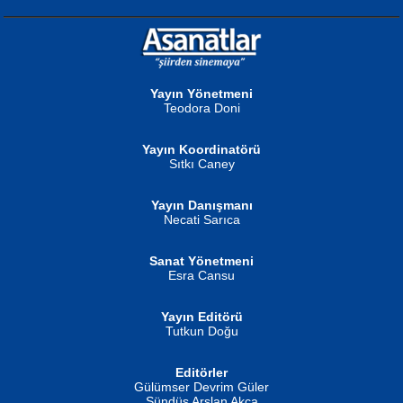
NURAN KÖSE BAYDAR
Neva Selçuk
Gün Güzeli...
Ben Deniz Değilim ki...
Yayın Yönetmeni
Teodora Doni
Yayın Koordinatörü
Sıtkı Caney
Yayın Danışmanı
MUSTAFA ORAL
Ahmet Aydın
Necati Sarıca
Şiir, Siyaseti Kaldırmıyor Tanpınar...
Helin...
Sanat Yönetmeni
Esra Cansu
Yayın Editörü
Tutkun Doğu
Editörler
İSMAİL OKUTAN
Gülümser Devrim Güler
Fatma Camcı
Erkeklerin Kahrolması Ne Demektir
Sündüs Arslan Akça