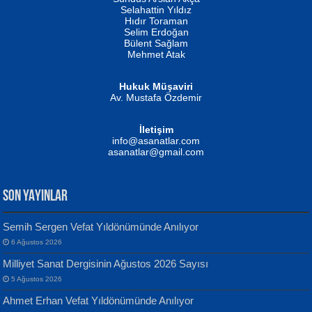
Evvel Zaman Tanrıçası...
Biliyor musunuz? ...
Selahattin Yıldız
Hıdır Toraman
Selim Erdoğan
Bülent Sağlam
Mehmet Atak
Hukuk Müşaviri
Av. Mustafa Özdemir
Mustafa Oral
NUHAN NEBİ ÇAM
İletişim
Yağmur Mangası...
Kaptan...
info@asanatlar.com
asanatlar@gmail.com
SON YAYINLAR
Semih Sergen Vefat Yıldönümünde Anılıyor
6 Ağustos 2026
Yılmaz Ekinci
MUSTAFA KELOĞLU
Milliyet Sanat Dergisinin Ağustos 2026 Sayısı
Geceye Söylenen...
Yarına İz Bırakmak...
5 Ağustos 2026
Ahmet Erhan Vefat Yıldönümünde Anılıyor