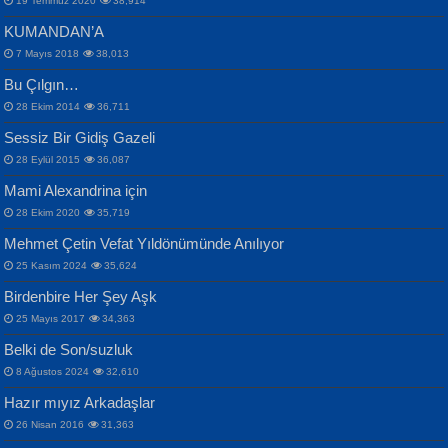
19 Temmuz 2020
38,914
KUMANDAN’A
7 Mayıs 2018
38,013
Bu Çılgın…
ERDEM BAYAZIT
28 Ekim 2014
36,711
Sana, Bana, Vatanıma, Ülkemin
İPEK ACAR SERT
Selahattin Yıldız
Sessiz Bir Gidiş Gazeli
İnsanlarına Dair...
Gazze’nin Şecaati, Ümmetin İmtihanı...
İdrakimle Üşürken...
28 Eylül 2015
36,087
Mami Alexandrina için
28 Ekim 2020
35,719
Mehmet Çetin Vefat Yıldönümünde Anılıyor
25 Kasım 2024
35,624
Birdenbire Her Şey Aşk
NAZIM HİKMET RAN
MAHMUT GÜRBÜZ
Songül Özel
25 Mayıs 2017
34,363
Bir Cezaevinde, Tecritteki Adamın
İbrahim Olmak ve Bitirebilmek...
Mahzen...
Mektupları...
Belki de Son/suzluk
8 Ağustos 2024
32,610
Hazır mıyız Arkadaşlar
26 Nisan 2016
31,363