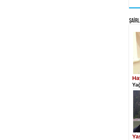
EM
Fan
ŞAİRL
SA
Erk
Ha
Yağ
NE
Öğr
Ya