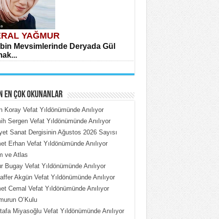
RAL YAĞMUR
bin Mevsimlerinde Deryada Gül
ak...
N EN ÇOK OKUNANLAR
n Koray Vefat Yıldönümünde Anılıyor
h Sergen Vefat Yıldönümünde Anılıyor
iyet Sanat Dergisinin Ağustos 2026 Sayısı
HMET ÇOBAN
t Erhan Vefat Yıldönümünde Anılıyor
rdeki Put Dışardaki Maskeler...
 ve Atlas
 Bugay Vefat Yıldönümünde Anılıyor
ffer Akgün Vefat Yıldönümünde Anılıyor
t Cemal Vefat Yıldönümünde Anılıyor
murun O’Kulu
afa Miyasoğlu Vefat Yıldönümünde Anılıyor