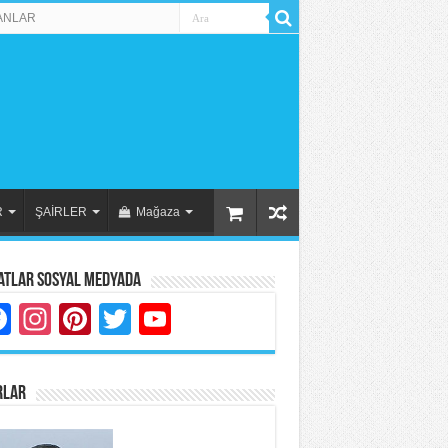
ANLAR
R
ŞAİRLER
Mağaza
atlar Sosyal Medyada
Facebook
Instagram
Pinterest
Twitter
YouTube
RLAR