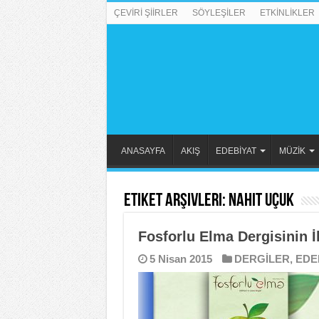
ÇEVİRİ ŞİİRLER
SÖYLEŞİLER
ETKİNLİKLER
ANASAYFA
AKIŞ
EDEBİYAT
MÜZİK
Etiket Arşivleri:
Nahit Uçuk
Fosforlu Elma Dergisinin İl
5 Nisan 2015
DERGİLER
,
EDE