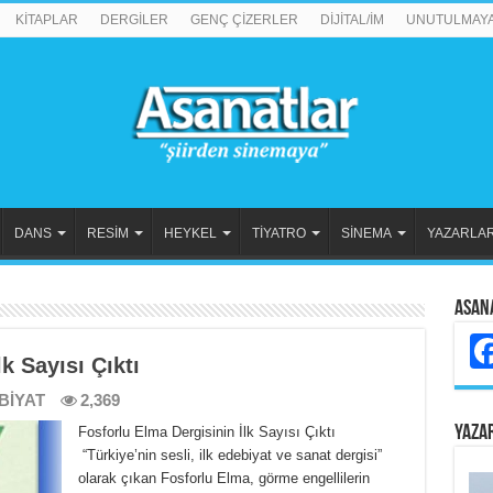
KİTAPLAR
DERGİLER
GENÇ ÇİZERLER
DİJİTAL/İM
UNUTULMAY
DANS
RESİM
HEYKEL
TİYATRO
SİNEMA
YAZARLA
Asan
k Sayısı Çıktı
BİYAT
2,369
YAZA
Fosforlu Elma Dergisinin İlk Sayısı Çıktı
“Türkiye’nin sesli, ilk edebiyat ve sanat dergisi”
olarak çıkan Fosforlu Elma, görme engellilerin