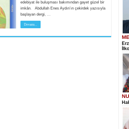
edebiyat ile buluşması bakımından gayet güzel bir
imkân. Abdullah Enes Aydın’ın çekirdek yazısıyla
başlayan dergi, …
Devamı...
ME
Erz
İlk
NU
Hak