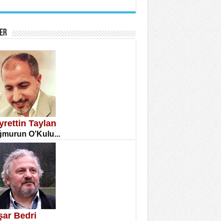
İNE CUMA
atizm Çıkmazı...
ER
TILMIŞ ÜMİT ÇETİNKAYA
enlik...
yrettin Taylan
murun O’Kulu...
CLA DİLEK ARSLAN
etmenler Günü Mahkemesi...
şar Bedri