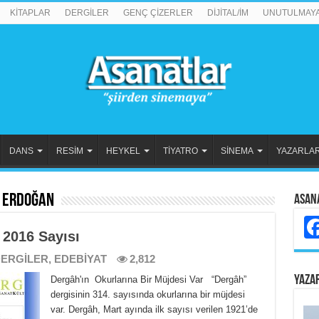
KİTAPLAR
DERGİLER
GENÇ ÇİZERLER
DİJİTAL/İM
UNUTULMAY
DANS
RESİM
HEYKEL
TİYATRO
SİNEMA
YAZARLA
 Erdoğan
Asan
 2016 Sayısı
ERGİLER
,
EDEBİYAT
2,812
YAZA
Dergâh'ın Okurlarına Bir Müjdesi Var “Dergâh”
dergisinin 314. sayısında okurlarına bir müjdesi
var. Dergâh, Mart ayında ilk sayısı verilen 1921’de