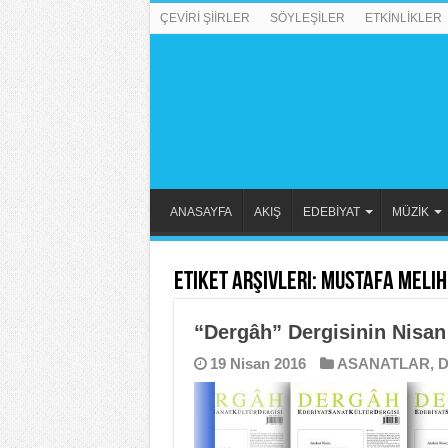
ÇEVİRİ ŞİİRLER
SÖYLEŞİLER
ETKİNLİKLER
ANASAYFA
AKIŞ
EDEBİYAT
MÜZİK
Etiket Arşivleri:
Mustafa Melih
“Dergâh” Dergisinin Nisan
19 Nisan 2016
ASANATLAR
,
D