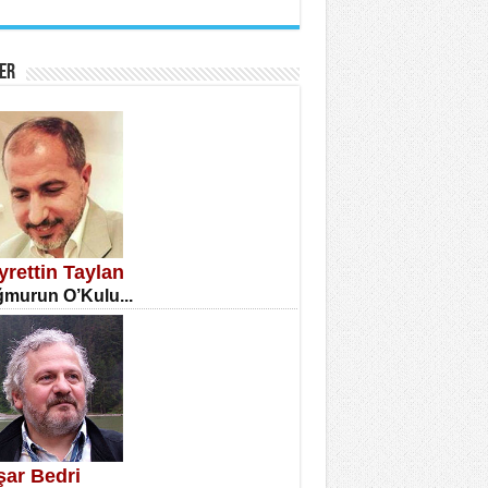
İNE CUMA
atizm Çıkmazı...
ER
TILMIŞ ÜMİT ÇETİNKAYA
enlik...
yrettin Taylan
murun O’Kulu...
CLA DİLEK ARSLAN
etmenler Günü Mahkemesi...
şar Bedri