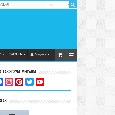
ANLAR
R
ŞAİRLER
Mağaza
atlar Sosyal Medyada
Facebook
Instagram
Pinterest
Twitter
YouTube
RLAR