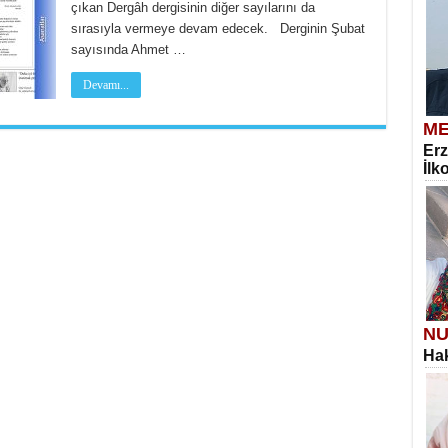
çıkan Dergâh dergisinin diğer sayılarını da
sırasıyla vermeye devam edecek. Derginin Şubat
sayısında Ahmet …
Devamı...
ME
Erz
İlk
NU
Hak