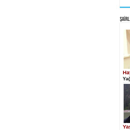
EM
Fan
ŞAİRL
SA
Erk
Ha
Yağ
NE
Öğr
Ya