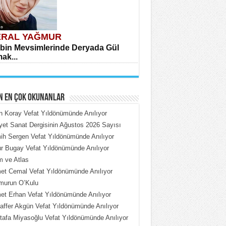
RAL YAĞMUR
bin Mevsimlerinde Deryada Gül
ak...
N EN ÇOK OKUNANLAR
n Koray Vefat Yıldönümünde Anılıyor
iyet Sanat Dergisinin Ağustos 2026 Sayısı
h Sergen Vefat Yıldönümünde Anılıyor
HMET ÇOBAN
 Bugay Vefat Yıldönümünde Anılıyor
rdeki Put Dışardaki Maskeler...
 ve Atlas
t Cemal Vefat Yıldönümünde Anılıyor
murun O’Kulu
t Erhan Vefat Yıldönümünde Anılıyor
ffer Akgün Vefat Yıldönümünde Anılıyor
afa Miyasoğlu Vefat Yıldönümünde Anılıyor