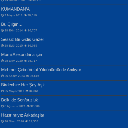
19 Temmuz 2020
38,911
KUMANDAN’A
7 Mayıs 2018
38,010
Bu Çılgın…
ERDEM BAYAZIT
28 Ekim 2014
36,707
Sana, Bana, Vatanıma, Ülkemin
İPEK ACAR SERT
Selahattin Yıldız
Sessiz Bir Gidiş Gazeli
İnsanlarına Dair...
Gazze’nin Şecaati, Ümmetin İmtihanı...
İdrakimle Üşürken...
28 Eylül 2015
36,085
Mami Alexandrina için
28 Ekim 2020
35,717
Mehmet Çetin Vefat Yıldönümünde Anılıyor
25 Kasım 2024
35,615
Birdenbire Her Şey Aşk
NAZIM HİKMET RAN
MAHMUT GÜRBÜZ
Songül Özel
25 Mayıs 2017
34,361
Bir Cezaevinde, Tecritteki Adamın
İbrahim Olmak ve Bitirebilmek...
Mahzen...
Mektupları...
Belki de Son/suzluk
8 Ağustos 2024
32,606
Hazır mıyız Arkadaşlar
26 Nisan 2016
31,358