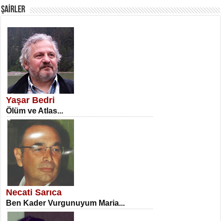
ŞAİRLER
SATILMIŞ ÜMİT ÇETİNKAYA
Erkenlik...
Yaşar Bedri
Ölüm ve Atlas...
NECLA DİLEK ARSLAN
Öğretmenler Günü Mahkemesi...
Necati Sarıca
Ben Kader Vurgunuyum Maria...