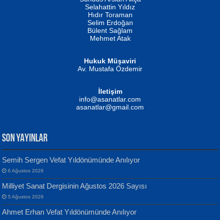
Evvel Zaman Tanrıçası...
Biliyor musunuz? ...
Selahattin Yıldız
Hıdır Toraman
Selim Erdoğan
Bülent Sağlam
Mehmet Atak
Hukuk Müşaviri
Av. Mustafa Özdemir
Mustafa Oral
NUHAN NEBİ ÇAM
İletişim
Yağmur Mangası...
Kaptan...
info@asanatlar.com
asanatlar@gmail.com
SON YAYINLAR
Semih Sergen Vefat Yıldönümünde Anılıyor
6 Ağustos 2026
Yılmaz Ekinci
MUSTAFA KELOĞLU
Milliyet Sanat Dergisinin Ağustos 2026 Sayısı
Geceye Söylenen...
Yarına İz Bırakmak...
5 Ağustos 2026
Ahmet Erhan Vefat Yıldönümünde Anılıyor