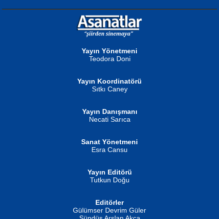
NURAN KÖSE BAYDAR
Neva Selçuk
Gün Güzeli...
Ben Deniz Değilim ki...
Yayın Yönetmeni
Teodora Doni
Yayın Koordinatörü
Sıtkı Caney
Yayın Danışmanı
MUSTAFA ORAL
Ahmet Aydın
Necati Sarıca
Şiir, Siyaseti Kaldırmıyor Tanpınar...
Helin...
Sanat Yönetmeni
Esra Cansu
Yayın Editörü
Tutkun Doğu
Editörler
İSMAİL OKUTAN
Gülümser Devrim Güler
Fatma Camcı
Erkeklerin Kahrolması Ne Demektir
Sündüs Arslan Akça