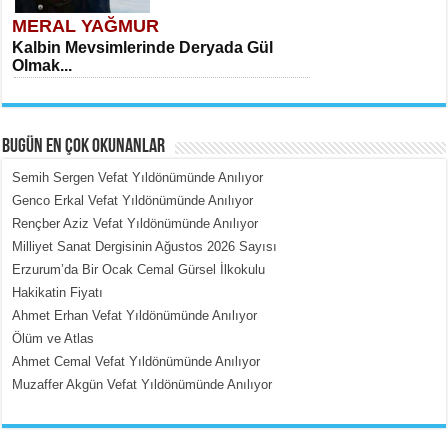
MERAL YAĞMUR
Kalbin Mevsimlerinde Deryada Gül
Olmak...
BUGÜN EN ÇOK OKUNANLAR
Semih Sergen Vefat Yıldönümünde Anılıyor
Genco Erkal Vefat Yıldönümünde Anılıyor
Rençber Aziz Vefat Yıldönümünde Anılıyor
MEHMET ÇOBAN
Milliyet Sanat Dergisinin Ağustos 2026 Sayısı
İçerdeki Put Dışardaki Maskeler...
Erzurum’da Bir Ocak Cemal Gürsel İlkokulu
Hakikatin Fiyatı
Ahmet Erhan Vefat Yıldönümünde Anılıyor
Ölüm ve Atlas
Ahmet Cemal Vefat Yıldönümünde Anılıyor
Muzaffer Akgün Vefat Yıldönümünde Anılıyor
EMİNE CUMA
Fanatizm Çıkmazı...