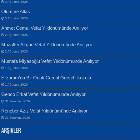
4 Ağustos 2026
Ölüm ve Atlas
3 Ağustos 2026
Ahmet Cemal Vefat Yıldönümünde Anılıyor
Banu Sancak
ATİLLA ÖZEN
2 Ağustos 2026
Defterimden İçeri...
Sultan Olmadan Önce Eyüp...
Muzaffer Akgün Vefat Yıldönümünde Anılıyor
2 Ağustos 2026
Mustafa Miyasoğlu Vefat Yıldönümünde Anılıyor
1 Ağustos 2026
Erzurum’da Bir Ocak Cemal Gürsel İlkokulu
1 Ağustos 2026
İsmail Aydos
EKREM KARABABA
Genco Erkal Vefat Yıldönümünde Anılıyor
İnkisar...
Yaralı Şiir...
31 Temmuz 2026
Rençber Aziz Vefat Yıldönümünde Anılıyor
31 Temmuz 2026
Arşivler