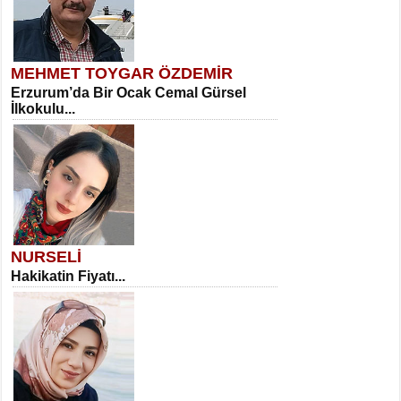
MEHMET TOYGAR ÖZDEMİR
Erzurum’da Bir Ocak Cemal Gürsel
İlkokulu...
NURSELİ
Hakikatin Fiyatı...