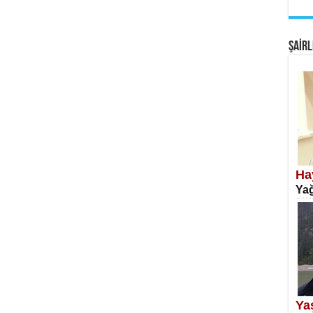
EM
Fan
ŞAİRL
SA
Erk
Ha
Yağ
NE
Öğr
Ya