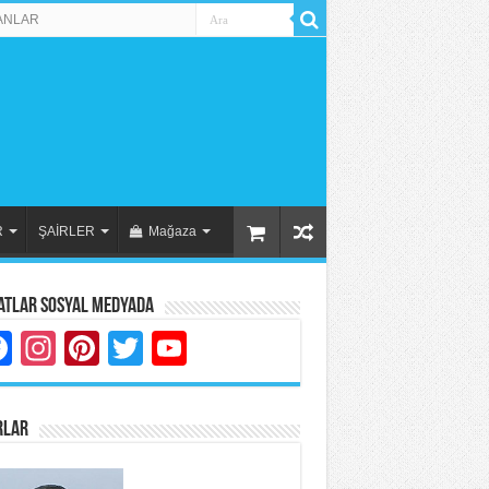
ANLAR
R
ŞAİRLER
Mağaza
atlar Sosyal Medyada
Facebook
Instagram
Pinterest
Twitter
YouTube
RLAR