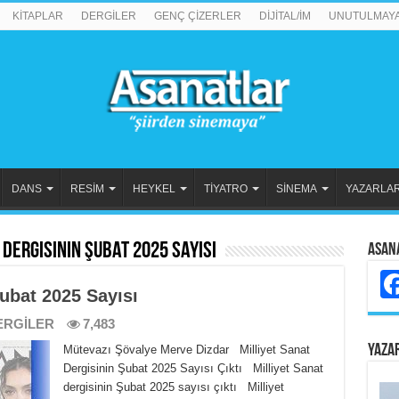
KİTAPLAR
DERGİLER
GENÇ ÇİZERLER
DİJİTAL/İM
UNUTULMAY
DANS
RESİM
HEYKEL
TİYATRO
SİNEMA
YAZARLA
 Dergisinin Şubat 2025 Sayısı
Asan
Şubat 2025 Sayısı
ERGİLER
7,483
YAZA
Mütevazı Şövalye Merve Dizdar Milliyet Sanat
Dergisinin Şubat 2025 Sayısı Çıktı Milliyet Sanat
dergisinin Şubat 2025 sayısı çıktı Milliyet