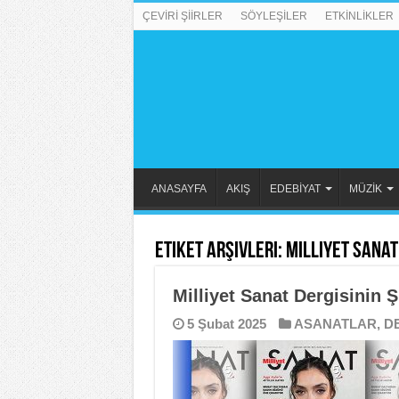
ÇEVİRİ ŞİİRLER
SÖYLEŞİLER
ETKİNLİKLER
ANASAYFA
AKIŞ
EDEBİYAT
MÜZİK
Etiket Arşivleri:
Milliyet Sanat
Milliyet Sanat Dergisinin 
5 Şubat 2025
ASANATLAR
,
D