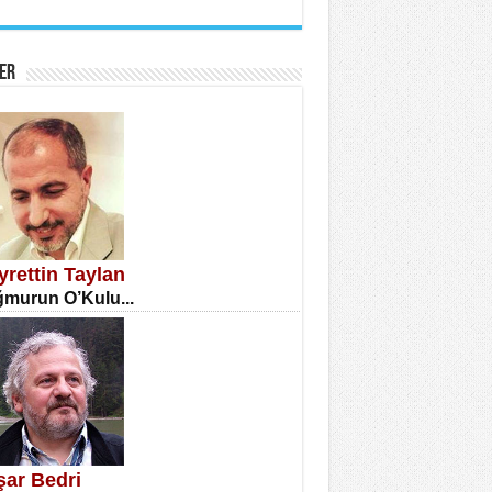
İNE CUMA
atizm Çıkmazı...
ER
TILMIŞ ÜMİT ÇETİNKAYA
enlik...
yrettin Taylan
murun O’Kulu...
CLA DİLEK ARSLAN
etmenler Günü Mahkemesi...
şar Bedri