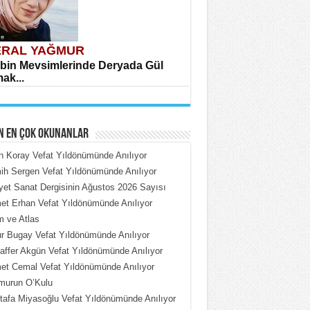
RAL YAĞMUR
bin Mevsimlerinde Deryada Gül
ak...
N EN ÇOK OKUNANLAR
n Koray Vefat Yıldönümünde Anılıyor
h Sergen Vefat Yıldönümünde Anılıyor
iyet Sanat Dergisinin Ağustos 2026 Sayısı
HMET ÇOBAN
t Erhan Vefat Yıldönümünde Anılıyor
rdeki Put Dışardaki Maskeler...
 ve Atlas
 Bugay Vefat Yıldönümünde Anılıyor
ffer Akgün Vefat Yıldönümünde Anılıyor
t Cemal Vefat Yıldönümünde Anılıyor
murun O’Kulu
afa Miyasoğlu Vefat Yıldönümünde Anılıyor