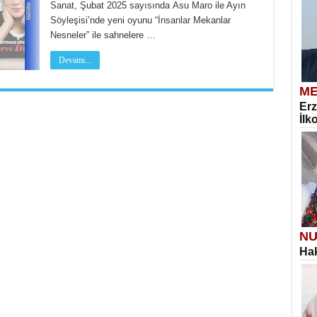
Sanat, Şubat 2025 sayısında Asu Maro ile Ayın
Söyleşisi’nde yeni oyunu “İnsanlar Mekanlar
Nesneler” ile sahnelere …
Devamı...
ME
Erz
İlk
NU
Hak