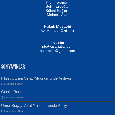
Hıdır Toraman
Selim Erdoğan
Bülent Sağlam
Mehmet Atak
Hukuk Müşaviri
Av. Mustafa Özdemir
Mustafa Oral
NUHAN NEBİ ÇAM
İletişim
Yağmur Mangası...
Kaptan...
info@asanatlar.com
asanatlar@gmail.com
SON YAYINLAR
Fikret Otyam Vefat Yıldönümünde Anılıyor
9 Ağustos 2026
Yılmaz Ekinci
MUSTAFA KELOĞLU
Günün Rengi
Geceye Söylenen...
Yarına İz Bırakmak...
9 Ağustos 2026
Umur Bugay Vefat Yıldönümünde Anılıyor
8 Ağustos 2026