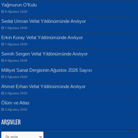
Yağmurun O’Kulu
8 Ağustos 2026
Sedat Umran Vefat Yıldönümünde Anılıyor
Banu Sancak
ATİLLA ÖZEN
7 Ağustos 2026
Defterimden İçeri...
Sultan Olmadan Önce Eyüp...
Erkin Koray Vefat Yıldönümünde Anılıyor
7 Ağustos 2026
Semih Sergen Vefat Yıldönümünde Anılıyor
6 Ağustos 2026
Milliyet Sanat Dergisinin Ağustos 2026 Sayısı
5 Ağustos 2026
İsmail Aydos
EKREM KARABABA
Ahmet Erhan Vefat Yıldönümünde Anılıyor
İnkisar...
Yaralı Şiir...
4 Ağustos 2026
Ölüm ve Atlas
3 Ağustos 2026
Arşivler
Arşivler