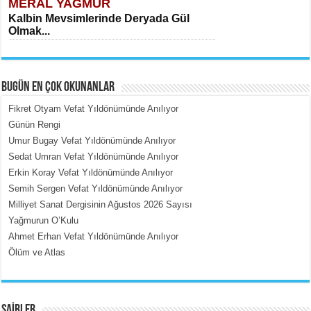
MERAL YAĞMUR
Kalbin Mevsimlerinde Deryada Gül
Olmak...
BUGÜN EN ÇOK OKUNANLAR
Fikret Otyam Vefat Yıldönümünde Anılıyor
Günün Rengi
Umur Bugay Vefat Yıldönümünde Anılıyor
MEHMET ÇOBAN
Sedat Umran Vefat Yıldönümünde Anılıyor
İçerdeki Put Dışardaki Maskeler...
Erkin Koray Vefat Yıldönümünde Anılıyor
Semih Sergen Vefat Yıldönümünde Anılıyor
Milliyet Sanat Dergisinin Ağustos 2026 Sayısı
Yağmurun O’Kulu
Ahmet Erhan Vefat Yıldönümünde Anılıyor
Ölüm ve Atlas
EMİNE CUMA
Fanatizm Çıkmazı...
ŞAİRLER