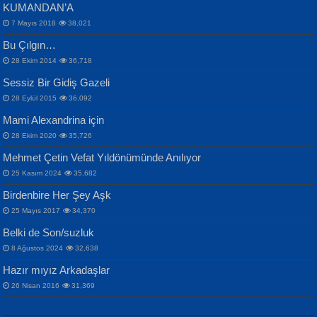
KUMANDAN’A
7 Mayıs 2018
38,021
Bu Çılgın…
ERDEM BAYAZIT
28 Ekim 2014
36,718
Sana, Bana, Vatanıma, Ülkemin
İPEK ACAR SERT
Selahattin Yıldız
Sessiz Bir Gidiş Gazeli
İnsanlarına Dair...
Gazze’nin Şecaati, Ümmetin İmtihanı...
İdrakimle Üşürken...
28 Eylül 2015
36,092
Mami Alexandrina için
28 Ekim 2020
35,726
Mehmet Çetin Vefat Yıldönümünde Anılıyor
25 Kasım 2024
35,682
Birdenbire Her Şey Aşk
NAZIM HİKMET RAN
MAHMUT GÜRBÜZ
Songül Özel
25 Mayıs 2017
34,370
Bir Cezaevinde, Tecritteki Adamın
İbrahim Olmak ve Bitirebilmek...
Mahzen...
Mektupları...
Belki de Son/suzluk
8 Ağustos 2024
32,638
Hazır mıyız Arkadaşlar
26 Nisan 2016
31,369