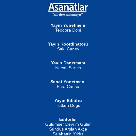
NURAN KÖSE BAYDAR
Neva Selçuk
Gün Güzeli...
Ben Deniz Değilim ki...
Yayın Yönetmeni
Teodora Doni
Yayın Koordinatörü
Sıtkı Caney
Yayın Danışmanı
MUSTAFA ORAL
Ahmet Aydın
Necati Sarıca
Şiir, Siyaseti Kaldırmıyor Tanpınar...
Helin...
Sanat Yönetmeni
Esra Cansu
Yayın Editörü
Tutkun Doğu
Editörler
İSMAİL OKUTAN
Gülümser Devrim Güler
Fatma Camcı
Erkeklerin Kahrolması Ne Demektir
Sündüs Arslan Akça
Evvel Zaman Tanrıçası...
Biliyor musunuz? ...
Selahattin Yıldız