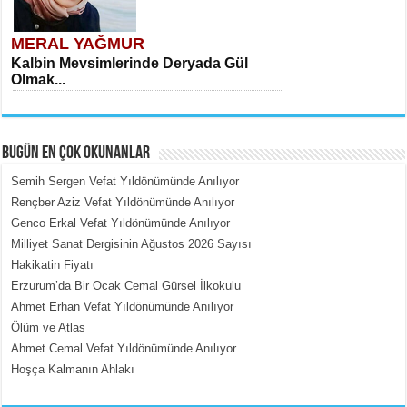
MERAL YAĞMUR
Kalbin Mevsimlerinde Deryada Gül
Olmak...
BUGÜN EN ÇOK OKUNANLAR
Semih Sergen Vefat Yıldönümünde Anılıyor
Rençber Aziz Vefat Yıldönümünde Anılıyor
Genco Erkal Vefat Yıldönümünde Anılıyor
MEHMET ÇOBAN
Milliyet Sanat Dergisinin Ağustos 2026 Sayısı
İçerdeki Put Dışardaki Maskeler...
Hakikatin Fiyatı
Erzurum’da Bir Ocak Cemal Gürsel İlkokulu
Ahmet Erhan Vefat Yıldönümünde Anılıyor
Ölüm ve Atlas
Ahmet Cemal Vefat Yıldönümünde Anılıyor
Hoşça Kalmanın Ahlakı
EMİNE CUMA