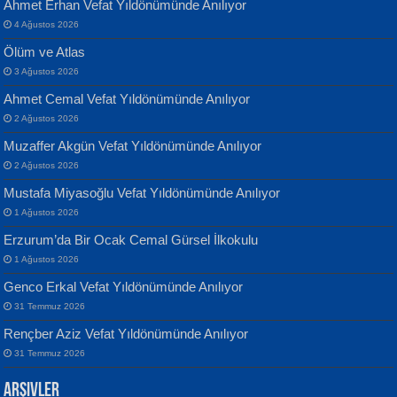
Ahmet Erhan Vefat Yıldönümünde Anılıyor
4 Ağustos 2026
Ölüm ve Atlas
3 Ağustos 2026
Ahmet Cemal Vefat Yıldönümünde Anılıyor
Banu Sancak
ATİLLA ÖZEN
2 Ağustos 2026
Defterimden İçeri...
Sultan Olmadan Önce Eyüp...
Muzaffer Akgün Vefat Yıldönümünde Anılıyor
2 Ağustos 2026
Mustafa Miyasoğlu Vefat Yıldönümünde Anılıyor
1 Ağustos 2026
Erzurum’da Bir Ocak Cemal Gürsel İlkokulu
1 Ağustos 2026
İsmail Aydos
EKREM KARABABA
Genco Erkal Vefat Yıldönümünde Anılıyor
İnkisar...
Yaralı Şiir...
31 Temmuz 2026
Rençber Aziz Vefat Yıldönümünde Anılıyor
31 Temmuz 2026
Arşivler