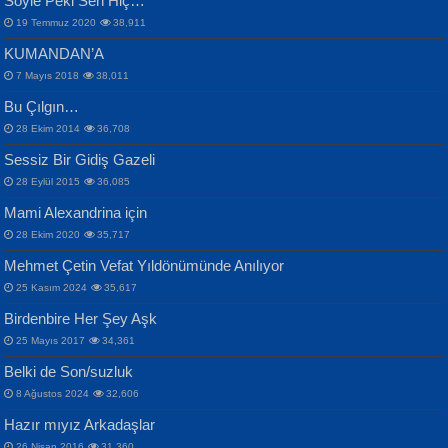
Söyle Peki Sen Hiç…
19 Temmuz 2020
38,911
KUMANDAN’A
7 Mayıs 2018
38,011
Bu Çılgın…
ERDEM BAYAZIT
28 Ekim 2014
36,708
Sana, Bana, Vatanıma, Ülkemin
İPEK ACAR SERT
Selahattin Yıldız
Sessiz Bir Gidiş Gazeli
İnsanlarına Dair...
Gazze’nin Şecaati, Ümmetin İmtihanı...
İdrakimle Üşürken...
28 Eylül 2015
36,085
Mami Alexandrina için
28 Ekim 2020
35,717
Mehmet Çetin Vefat Yıldönümünde Anılıyor
25 Kasım 2024
35,617
Birdenbire Her Şey Aşk
NAZIM HİKMET RAN
MAHMUT GÜRBÜZ
Songül Özel
25 Mayıs 2017
34,361
Bir Cezaevinde, Tecritteki Adamın
İbrahim Olmak ve Bitirebilmek...
Mahzen...
Mektupları...
Belki de Son/suzluk
8 Ağustos 2024
32,606
Hazır mıyız Arkadaşlar
26 Nisan 2016
31,360