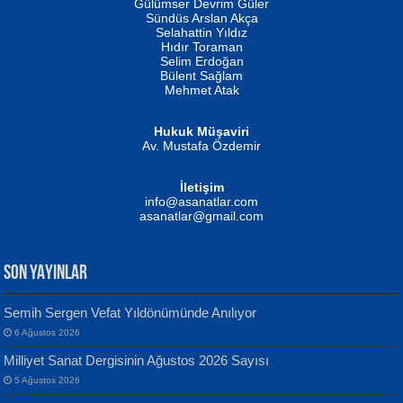
Gülümser Devrim Güler
Fatma Camcı
Erkeklerin Kahrolması Ne Demektir
Sündüs Arslan Akça
Evvel Zaman Tanrıçası...
Biliyor musunuz? ...
Selahattin Yıldız
Hıdır Toraman
Selim Erdoğan
Bülent Sağlam
Mehmet Atak
Hukuk Müşaviri
Av. Mustafa Özdemir
Mustafa Oral
NUHAN NEBİ ÇAM
İletişim
Yağmur Mangası...
Kaptan...
info@asanatlar.com
asanatlar@gmail.com
SON YAYINLAR
Semih Sergen Vefat Yıldönümünde Anılıyor
6 Ağustos 2026
Yılmaz Ekinci
MUSTAFA KELOĞLU
Milliyet Sanat Dergisinin Ağustos 2026 Sayısı
Geceye Söylenen...
Yarına İz Bırakmak...
5 Ağustos 2026