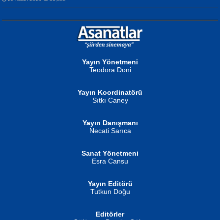
NURAN KÖSE BAYDAR
Neva Selçuk
Gün Güzeli...
Ben Deniz Değilim ki...
Yayın Yönetmeni
Teodora Doni
Yayın Koordinatörü
Sıtkı Caney
Yayın Danışmanı
MUSTAFA ORAL
Ahmet Aydın
Necati Sarıca
Şiir, Siyaseti Kaldırmıyor Tanpınar...
Helin...
Sanat Yönetmeni
Esra Cansu
Yayın Editörü
Tutkun Doğu
Editörler
İSMAİL OKUTAN