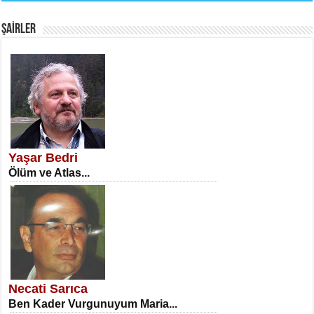
Fanatizm Çıkmazı...
ŞAİRLER
SATILMIŞ ÜMİT ÇETİNKAYA
Erkenlik...
Yaşar Bedri
Ölüm ve Atlas...
NECLA DİLEK ARSLAN
Öğretmenler Günü Mahkemesi...
Necati Sarıca
Ben Kader Vurgunuyum Maria...