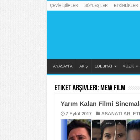
ÇEVİRİ ŞİİRLER
SÖYLEŞİLER
ETKİNLİKLER
ANASAYFA
AKIŞ
EDEBİYAT
MÜZİK
Etiket Arşivleri:
Mew Film
Yarım Kalan Filmi Sinemal
7 Eylül 2017
ASANATLAR
,
ET