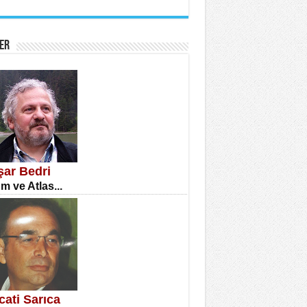
İNE CUMA
atizm Çıkmazı...
ER
TILMIŞ ÜMİT ÇETİNKAYA
enlik...
şar Bedri
m ve Atlas...
CLA DİLEK ARSLAN
etmenler Günü Mahkemesi...
cati Sarıca