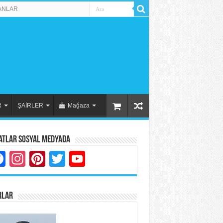
ANLAR
R
ŞAİRLER
Mağaza
atlar Sosyal Medyada
Facebook
Instagram
Pinterest
Twitter
YouTube
RLAR