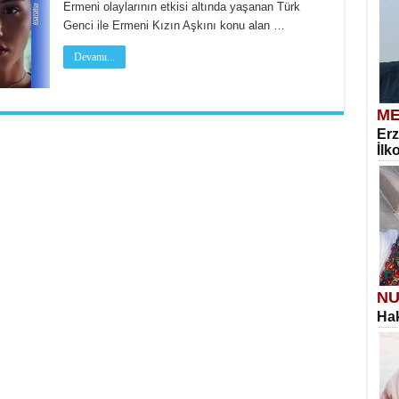
Ermeni olaylarının etkisi altında yaşanan Türk
Genci ile Ermeni Kızın Aşkını konu alan …
Devamı...
ME
Erz
İlk
NU
Hak