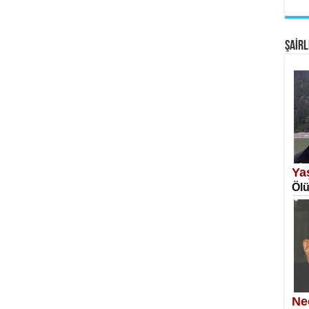
EM
Fan
ŞAİRL
SA
Erk
Ya
Ölü
NE
Öğr
Ne