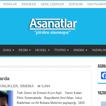
KİTAPLAR
DERGİLER
GENÇ ÇİZERLER
DİJİTAL/İM
UNUTULMAY
DANS
RESİM
HEYKEL
TİYATRO
SİNEMA
YAZARLA
Asan
arda
KİNLİKLER
,
SİNEMA
5,044
YAZA
Türk Genci ile Ermeni Kızın Aşkı Yarım Kalan
Filmi Sinemalarda Başrollerini Anıl Altan, Iskui
Baldzhian ve Ali Buhara Mete'nin paylaştığı, 1915