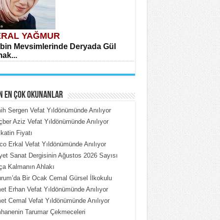
RAL YAĞMUR
bin Mevsimlerinde Deryada Gül
ak...
N EN ÇOK OKUNANLAR
h Sergen Vefat Yıldönümünde Anılıyor
ber Aziz Vefat Yıldönümünde Anılıyor
katin Fiyatı
HMET ÇOBAN
o Erkal Vefat Yıldönümünde Anılıyor
rdeki Put Dışardaki Maskeler...
iyet Sanat Dergisinin Ağustos 2026 Sayısı
ça Kalmanın Ahlakı
rum’da Bir Ocak Cemal Gürsel İlkokulu
t Erhan Vefat Yıldönümünde Anılıyor
t Cemal Vefat Yıldönümünde Anılıyor
hanenin Tarumar Çekmeceleri