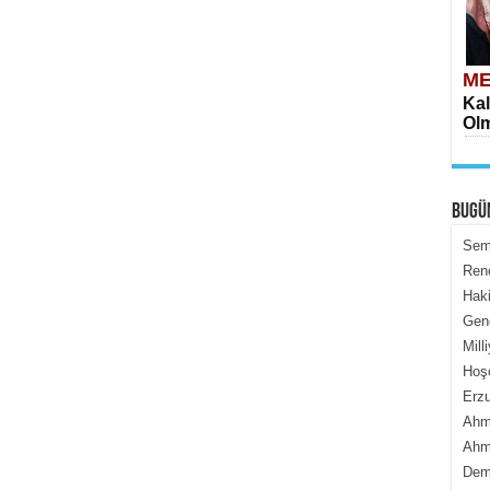
ME
Kal
Olm
BUGÜ
Semi
Renç
Haki
ME
Genc
İçe
Mill
Hoş
Erzu
Ahme
Ahme
Dem