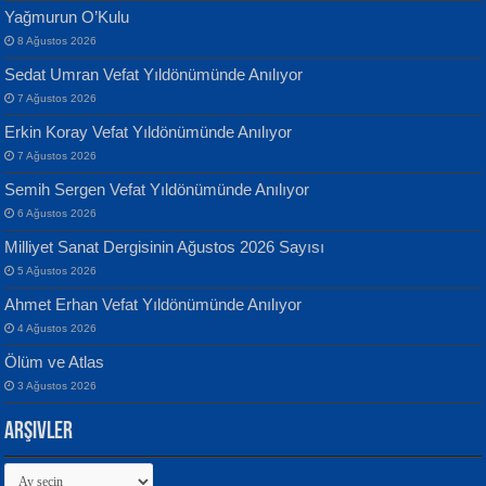
Yağmurun O’Kulu
8 Ağustos 2026
Sedat Umran Vefat Yıldönümünde Anılıyor
Banu Sancak
ATİLLA ÖZEN
7 Ağustos 2026
Defterimden İçeri...
Sultan Olmadan Önce Eyüp...
Erkin Koray Vefat Yıldönümünde Anılıyor
7 Ağustos 2026
Semih Sergen Vefat Yıldönümünde Anılıyor
6 Ağustos 2026
Milliyet Sanat Dergisinin Ağustos 2026 Sayısı
5 Ağustos 2026
İsmail Aydos
EKREM KARABABA
Ahmet Erhan Vefat Yıldönümünde Anılıyor
İnkisar...
Yaralı Şiir...
4 Ağustos 2026
Ölüm ve Atlas
3 Ağustos 2026
Arşivler
Arşivler