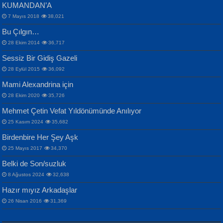
KUMANDAN’A
7 Mayıs 2018
38,021
Bu Çılgın…
ERDEM BAYAZIT
28 Ekim 2014
36,717
Sana, Bana, Vatanıma, Ülkemin
İPEK ACAR SERT
Selahattin Yıldız
Sessiz Bir Gidiş Gazeli
İnsanlarına Dair...
Gazze’nin Şecaati, Ümmetin İmtihanı...
İdrakimle Üşürken...
28 Eylül 2015
36,092
Mami Alexandrina için
28 Ekim 2020
35,726
Mehmet Çetin Vefat Yıldönümünde Anılıyor
25 Kasım 2024
35,682
Birdenbire Her Şey Aşk
NAZIM HİKMET RAN
MAHMUT GÜRBÜZ
Songül Özel
25 Mayıs 2017
34,370
Bir Cezaevinde, Tecritteki Adamın
İbrahim Olmak ve Bitirebilmek...
Mahzen...
Mektupları...
Belki de Son/suzluk
8 Ağustos 2024
32,638
Hazır mıyız Arkadaşlar
26 Nisan 2016
31,369