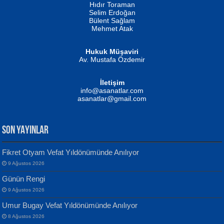
Hıdır Toraman
Selim Erdoğan
Bülent Sağlam
Mehmet Atak
Hukuk Müşaviri
Av. Mustafa Özdemir
Mustafa Oral
NUHAN NEBİ ÇAM
İletişim
Yağmur Mangası...
Kaptan...
info@asanatlar.com
asanatlar@gmail.com
SON YAYINLAR
Fikret Otyam Vefat Yıldönümünde Anılıyor
9 Ağustos 2026
Yılmaz Ekinci
MUSTAFA KELOĞLU
Günün Rengi
Geceye Söylenen...
Yarına İz Bırakmak...
9 Ağustos 2026
Umur Bugay Vefat Yıldönümünde Anılıyor
8 Ağustos 2026