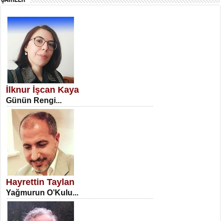
SATILMIŞ ÜMİT ÇETİNKAYA
Erkenlik...
İlknur İşcan Kaya
Günün Rengi...
NECLA DİLEK ARSLAN
Öğretmenler Günü Mahkemesi...
Hayrettin Taylan
Yağmurun O’Kulu...