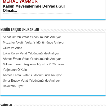
MERAL YAĞMUR
Kalbin Mevsimlerinde Deryada Gül
Olmak...
BUGÜN EN ÇOK OKUNANLAR
Sedat Umran Vefat Yıldönümünde Anılıyor
Muzaffer Akgün Vefat Yıldönümünde Anılıyor
Ölüm ve Atlas
MEHMET ÇOBAN
Erkin Koray Vefat Yıldönümünde Anılıyor
İçerdeki Put Dışardaki Maskeler...
Ahmet Erhan Vefat Yıldönümünde Anılıyor
Milliyet Sanat Dergisinin Ağustos 2026 Sayısı
Yağmurun O’Kulu
Ahmet Cemal Vefat Yıldönümünde Anılıyor
Umur Bugay Vefat Yıldönümünde Anılıyor
Hakikatin Fiyatı
EMİNE CUMA
Fanatizm Çıkmazı...
ŞAİRLER