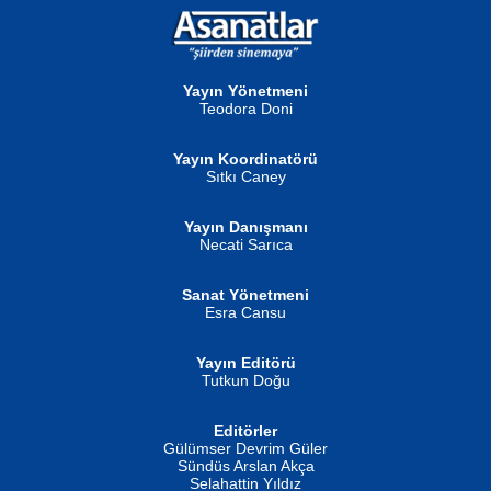
NURAN KÖSE BAYDAR
Neva Selçuk
Gün Güzeli...
Ben Deniz Değilim ki...
Yayın Yönetmeni
Teodora Doni
Yayın Koordinatörü
Sıtkı Caney
Yayın Danışmanı
MUSTAFA ORAL
Ahmet Aydın
Necati Sarıca
Şiir, Siyaseti Kaldırmıyor Tanpınar...
Helin...
Sanat Yönetmeni
Esra Cansu
Yayın Editörü
Tutkun Doğu
Editörler
İSMAİL OKUTAN
Gülümser Devrim Güler
Fatma Camcı
Erkeklerin Kahrolması Ne Demektir
Sündüs Arslan Akça
Evvel Zaman Tanrıçası...
Biliyor musunuz? ...
Selahattin Yıldız