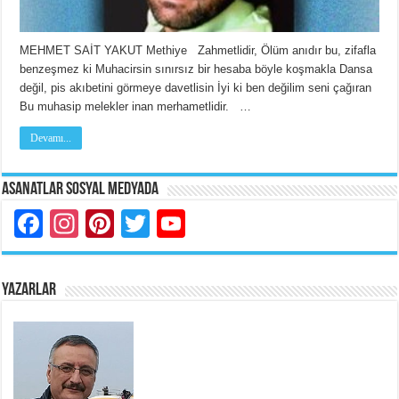
MEHMET SAİT YAKUT Methiye Zahmetlidir, Ölüm anıdır bu, zifafla
benzeşmez ki Muhacirsin sınırsız bir hesaba böyle koşmakla Dansa
değil, pis akıbetini görmeye davetlisin İyi ki ben değilim seni çağıran
Bu muhasip melekler inan merhametlidir. …
Devamı...
Asanatlar Sosyal Medyada
Facebook
Instagram
Pinterest
Twitter
YouTube
YAZARLAR