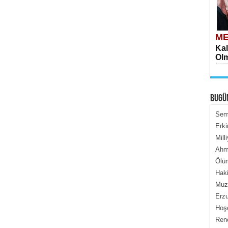
ME
Kal
Olm
BUGÜ
Semi
Erki
Mill
ME
Ahme
İçe
Ölüm
Haki
Muza
Erzu
Hoş
Renç