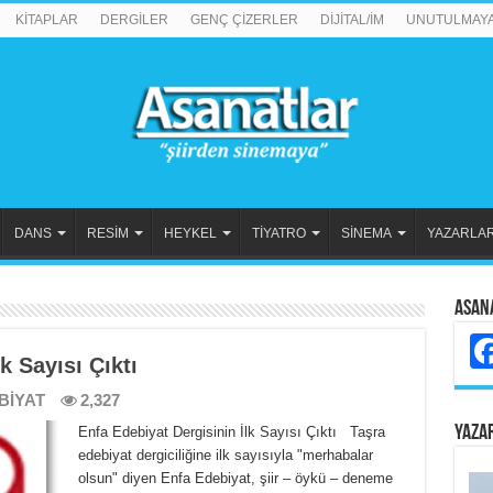
KİTAPLAR
DERGİLER
GENÇ ÇİZERLER
DİJİTAL/İM
UNUTULMAY
DANS
RESİM
HEYKEL
TİYATRO
SİNEMA
YAZARLA
Asan
k Sayısı Çıktı
BİYAT
2,327
YAZA
Enfa Edebiyat Dergisinin İlk Sayısı Çıktı Taşra
edebiyat dergiciliğine ilk sayısıyla "merhabalar
olsun" diyen Enfa Edebiyat, şiir – öykü – deneme