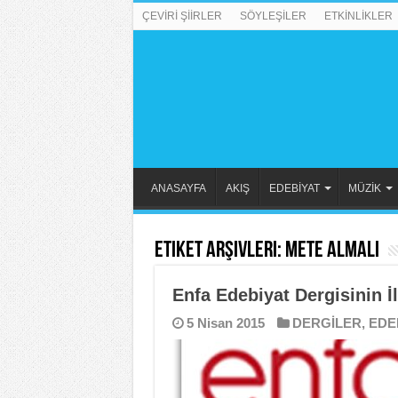
ÇEVİRİ ŞİİRLER
SÖYLEŞİLER
ETKİNLİKLER
ANASAYFA
AKIŞ
EDEBİYAT
MÜZİK
Etiket Arşivleri:
Mete Almalı
Enfa Edebiyat Dergisinin İl
5 Nisan 2015
DERGİLER
,
EDE