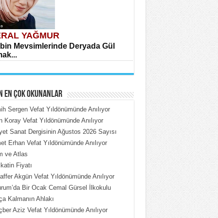
RAL YAĞMUR
bin Mevsimlerinde Deryada Gül
ak...
N EN ÇOK OKUNANLAR
h Sergen Vefat Yıldönümünde Anılıyor
n Koray Vefat Yıldönümünde Anılıyor
iyet Sanat Dergisinin Ağustos 2026 Sayısı
HMET ÇOBAN
t Erhan Vefat Yıldönümünde Anılıyor
rdeki Put Dışardaki Maskeler...
 ve Atlas
katin Fiyatı
ffer Akgün Vefat Yıldönümünde Anılıyor
rum’da Bir Ocak Cemal Gürsel İlkokulu
ça Kalmanın Ahlakı
ber Aziz Vefat Yıldönümünde Anılıyor