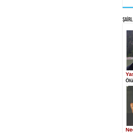
EM
Fan
ŞAİRL
SA
Erk
Ya
Ölü
NE
Öğr
Ne