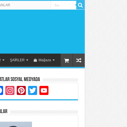
ANLAR
R
ŞAİRLER
Mağaza
atlar Sosyal Medyada
Facebook
Instagram
Pinterest
Twitter
YouTube
RLAR