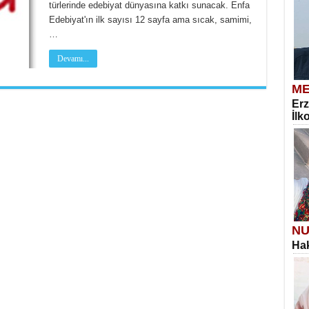
türlerinde edebiyat dünyasına katkı sunacak. Enfa
Edebiyat'ın ilk sayısı 12 sayfa ama sıcak, samimi,
…
Devamı...
ME
Erz
İlk
NU
Hak