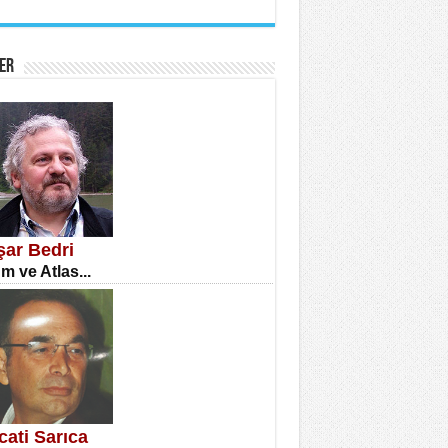
İNE CUMA
atizm Çıkmazı...
ER
TILMIŞ ÜMİT ÇETİNKAYA
enlik...
şar Bedri
m ve Atlas...
CLA DİLEK ARSLAN
etmenler Günü Mahkemesi...
cati Sarıca