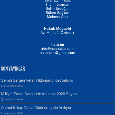
Biliyor musunuz? ...
Selahattin Yıldız
Hıdır Toraman
Selim Erdoğan
Bülent Sağlam
Mehmet Atak
Hukuk Müşaviri
Av. Mustafa Özdemir
Mustafa Oral
NUHAN NEBİ ÇAM
İletişim
Yağmur Mangası...
Kaptan...
info@asanatlar.com
asanatlar@gmail.com
SON YAYINLAR
Semih Sergen Vefat Yıldönümünde Anılıyor
6 Ağustos 2026
Yılmaz Ekinci
MUSTAFA KELOĞLU
Milliyet Sanat Dergisinin Ağustos 2026 Sayısı
Geceye Söylenen...
Yarına İz Bırakmak...
5 Ağustos 2026
Ahmet Erhan Vefat Yıldönümünde Anılıyor
4 Ağustos 2026