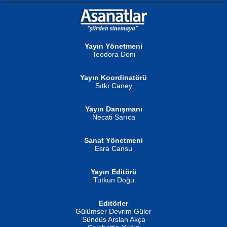
NURAN KÖSE BAYDAR
Neva Selçuk
Gün Güzeli...
Ben Deniz Değilim ki...
Yayın Yönetmeni
Teodora Doni
Yayın Koordinatörü
Sıtkı Caney
Yayın Danışmanı
MUSTAFA ORAL
Ahmet Aydın
Necati Sarıca
Şiir, Siyaseti Kaldırmıyor Tanpınar...
Helin...
Sanat Yönetmeni
Esra Cansu
Yayın Editörü
Tutkun Doğu
Editörler
İSMAİL OKUTAN
Gülümser Devrim Güler
Fatma Camcı
Erkeklerin Kahrolması Ne Demektir
Sündüs Arslan Akça
Evvel Zaman Tanrıçası...