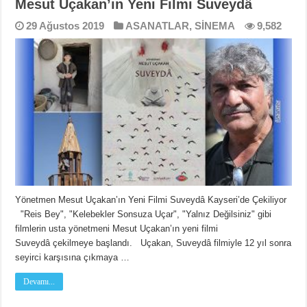
Mesut Uçakan’ın Yeni Filmi Suveydâ
29 Ağustos 2019
ASANATLAR
,
SİNEMA
9,582
Yönetmen Mesut Uçakan’ın Yeni Filmi Suveydâ Kayseri’de Çekiliyor
"Reis Bey", "Kelebekler Sonsuza Uçar", "Yalnız Değilsiniz" gibi
filmlerin usta yönetmeni Mesut Uçakan’ın yeni filmi
Suveydâ çekilmeye başlandı. Uçakan, Suveydâ filmiyle 12 yıl sonra
seyirci karşısına çıkmaya …
Devamı...