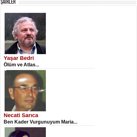
ŞAİRLER
SATILMIŞ ÜMİT ÇETİNKAYA
Erkenlik...
Yaşar Bedri
Ölüm ve Atlas...
NECLA DİLEK ARSLAN
Öğretmenler Günü Mahkemesi...
Necati Sarıca
Ben Kader Vurgunuyum Maria...