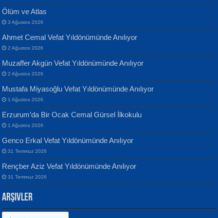
Ölüm ve Atlas
3 Ağustos 2026
Ahmet Cemal Vefat Yıldönümünde Anılıyor
Banu Sancak
ATİLLA ÖZEN
2 Ağustos 2026
Defterimden İçeri...
Sultan Olmadan Önce Eyüp...
Muzaffer Akgün Vefat Yıldönümünde Anılıyor
2 Ağustos 2026
Mustafa Miyasoğlu Vefat Yıldönümünde Anılıyor
1 Ağustos 2026
Erzurum’da Bir Ocak Cemal Gürsel İlkokulu
1 Ağustos 2026
İsmail Aydos
EKREM KARABABA
Genco Erkal Vefat Yıldönümünde Anılıyor
İnkisar...
Yaralı Şiir...
31 Temmuz 2026
Rençber Aziz Vefat Yıldönümünde Anılıyor
31 Temmuz 2026
Arşivler
Arşivler