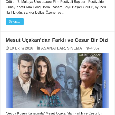
Ödülü 7. Malatya Uluslararası Film Festivali Başladı Festivalde
Güney Koreli Kim Dong Ho'ya "Yaşam Boyu Başarı Ödülü", oyuncu
Halil Ergün, şarkıcı Belkıs Özener ve …
Devamı...
Mesut Uçakan’dan Farklı ve Cesur Bir Dizi
10 Ekim 2016
ASANATLAR
,
SİNEMA
4,357
“Sevda Kuşun Kanadında” Mesut Uçakan’dan Farklı ve Cesur Bir