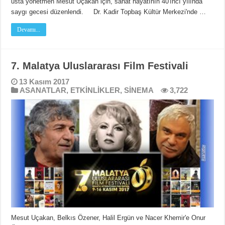
usta yönetmen Mesut Uçakan için, sanat hayatının 40'ıncı yılında
saygı gecesi düzenlendi. Dr. Kadir Topbaş Kültür Merkezi'nde …
Devamı...
7. Malatya Uluslararası Film Festivali
13 Kasım 2017
ASANATLAR
,
ETKİNLİKLER
,
SİNEMA
3,722
Mesut Uçakan, Belkıs Özener, Halil Ergün ve Nacer Khemir'e Onur