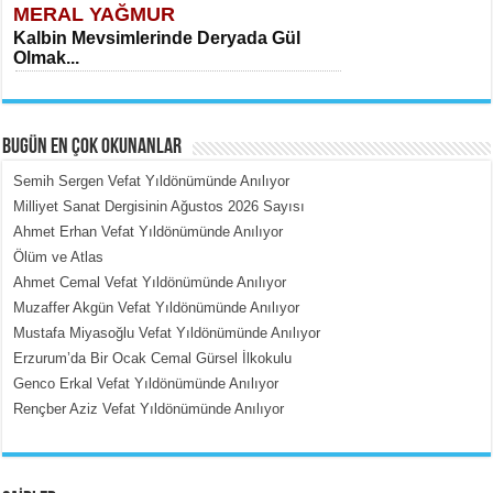
MERAL YAĞMUR
Kalbin Mevsimlerinde Deryada Gül
Olmak...
BUGÜN EN ÇOK OKUNANLAR
Semih Sergen Vefat Yıldönümünde Anılıyor
Milliyet Sanat Dergisinin Ağustos 2026 Sayısı
Ahmet Erhan Vefat Yıldönümünde Anılıyor
MEHMET ÇOBAN
Ölüm ve Atlas
İçerdeki Put Dışardaki Maskeler...
Ahmet Cemal Vefat Yıldönümünde Anılıyor
Muzaffer Akgün Vefat Yıldönümünde Anılıyor
Mustafa Miyasoğlu Vefat Yıldönümünde Anılıyor
Erzurum’da Bir Ocak Cemal Gürsel İlkokulu
Genco Erkal Vefat Yıldönümünde Anılıyor
Rençber Aziz Vefat Yıldönümünde Anılıyor
EMİNE CUMA
Fanatizm Çıkmazı...