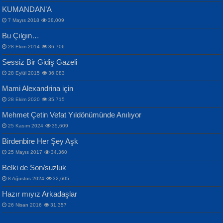
KUMANDAN’A
7 Mayıs 2018
38,009
Bu Çılgın…
ERDEM BAYAZIT
28 Ekim 2014
36,706
Sana, Bana, Vatanıma, Ülkemin
İPEK ACAR SERT
Selahattin Yıldız
Sessiz Bir Gidiş Gazeli
İnsanlarına Dair...
Gazze’nin Şecaati, Ümmetin İmtihanı...
İdrakimle Üşürken...
28 Eylül 2015
36,083
Mami Alexandrina için
28 Ekim 2020
35,715
Mehmet Çetin Vefat Yıldönümünde Anılıyor
25 Kasım 2024
35,609
Birdenbire Her Şey Aşk
NAZIM HİKMET RAN
MAHMUT GÜRBÜZ
Songül Özel
25 Mayıs 2017
34,360
Bir Cezaevinde, Tecritteki Adamın
İbrahim Olmak ve Bitirebilmek...
Mahzen...
Mektupları...
Belki de Son/suzluk
8 Ağustos 2024
32,605
Hazır mıyız Arkadaşlar
26 Nisan 2016
31,357