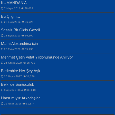
KUMANDAN’A
7 Mayıs 2018
38,029
Bu Çılgın…
ERDEM BAYAZIT
28 Ekim 2014
36,725
Sana, Bana, Vatanıma, Ülkemin
İPEK ACAR SERT
Selahattin Yıldız
Sessiz Bir Gidiş Gazeli
İnsanlarına Dair...
Gazze’nin Şecaati, Ümmetin İmtihanı...
İdrakimle Üşürken...
28 Eylül 2015
36,100
Mami Alexandrina için
28 Ekim 2020
35,733
Mehmet Çetin Vefat Yıldönümünde Anılıyor
25 Kasım 2024
35,712
Birdenbire Her Şey Aşk
NAZIM HİKMET RAN
MAHMUT GÜRBÜZ
Songül Özel
25 Mayıs 2017
34,376
Bir Cezaevinde, Tecritteki Adamın
İbrahim Olmak ve Bitirebilmek...
Mahzen...
Mektupları...
Belki de Son/suzluk
8 Ağustos 2024
32,648
Hazır mıyız Arkadaşlar
26 Nisan 2016
31,374