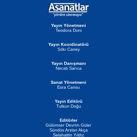
NURAN KÖSE BAYDAR
Neva Selçuk
Gün Güzeli...
Ben Deniz Değilim ki...
Yayın Yönetmeni
Teodora Doni
Yayın Koordinatörü
Sıtkı Caney
Yayın Danışmanı
MUSTAFA ORAL
Ahmet Aydın
Necati Sarıca
Şiir, Siyaseti Kaldırmıyor Tanpınar...
Helin...
Sanat Yönetmeni
Esra Cansu
Yayın Editörü
Tutkun Doğu
Editörler
İSMAİL OKUTAN
Gülümser Devrim Güler
Fatma Camcı
Erkeklerin Kahrolması Ne Demektir
Sündüs Arslan Akça
Evvel Zaman Tanrıçası...
Biliyor musunuz? ...
Selahattin Yıldız