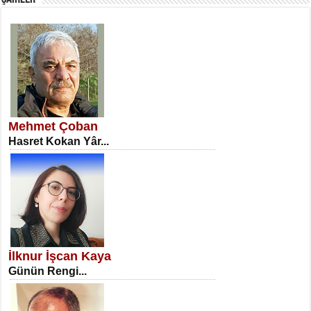
SATILMIŞ ÜMİT ÇETİNKAYA
Erkenlik...
Mehmet Çoban
Hasret Kokan Yâr...
NECLA DİLEK ARSLAN
Öğretmenler Günü Mahkemesi...
İlknur İşcan Kaya
Günün Rengi...