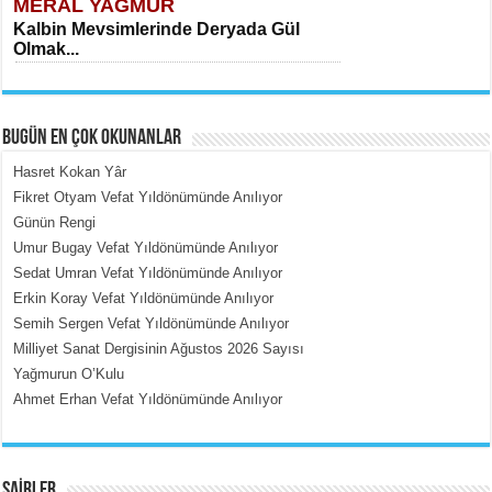
MERAL YAĞMUR
Kalbin Mevsimlerinde Deryada Gül
Olmak...
BUGÜN EN ÇOK OKUNANLAR
Hasret Kokan Yâr
Fikret Otyam Vefat Yıldönümünde Anılıyor
Günün Rengi
MEHMET ÇOBAN
Umur Bugay Vefat Yıldönümünde Anılıyor
İçerdeki Put Dışardaki Maskeler...
Sedat Umran Vefat Yıldönümünde Anılıyor
Erkin Koray Vefat Yıldönümünde Anılıyor
Semih Sergen Vefat Yıldönümünde Anılıyor
Milliyet Sanat Dergisinin Ağustos 2026 Sayısı
Yağmurun O’Kulu
Ahmet Erhan Vefat Yıldönümünde Anılıyor
EMİNE CUMA
Fanatizm Çıkmazı...
ŞAİRLER