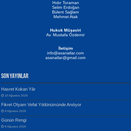
Hıdır Toraman
Selim Erdoğan
Bülent Sağlam
Mehmet Atak
Hukuk Müşaviri
Av. Mustafa Özdemir
Mustafa Oral
NUHAN NEBİ ÇAM
İletişim
Yağmur Mangası...
Kaptan...
info@asanatlar.com
asanatlar@gmail.com
SON YAYINLAR
Hasret Kokan Yâr
10 Ağustos 2026
Yılmaz Ekinci
MUSTAFA KELOĞLU
Fikret Otyam Vefat Yıldönümünde Anılıyor
Geceye Söylenen...
Yarına İz Bırakmak...
9 Ağustos 2026
Günün Rengi
9 Ağustos 2026