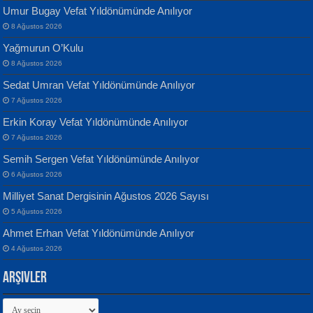
Umur Bugay Vefat Yıldönümünde Anılıyor
8 Ağustos 2026
Yağmurun O’Kulu
Banu Sancak
ATİLLA ÖZEN
8 Ağustos 2026
Defterimden İçeri...
Sultan Olmadan Önce Eyüp...
Sedat Umran Vefat Yıldönümünde Anılıyor
7 Ağustos 2026
Erkin Koray Vefat Yıldönümünde Anılıyor
7 Ağustos 2026
Semih Sergen Vefat Yıldönümünde Anılıyor
6 Ağustos 2026
İsmail Aydos
EKREM KARABABA
Milliyet Sanat Dergisinin Ağustos 2026 Sayısı
İnkisar...
Yaralı Şiir...
5 Ağustos 2026
Ahmet Erhan Vefat Yıldönümünde Anılıyor
4 Ağustos 2026
Arşivler
Arşivler