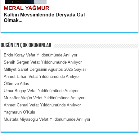
MERAL YAĞMUR
Kalbin Mevsimlerinde Deryada Gül
Olmak...
BUGÜN EN ÇOK OKUNANLAR
Erkin Koray Vefat Yıldönümünde Anılıyor
Semih Sergen Vefat Yıldönümünde Anılıyor
Milliyet Sanat Dergisinin Ağustos 2026 Sayısı
MEHMET ÇOBAN
Ahmet Erhan Vefat Yıldönümünde Anılıyor
İçerdeki Put Dışardaki Maskeler...
Ölüm ve Atlas
Umur Bugay Vefat Yıldönümünde Anılıyor
Muzaffer Akgün Vefat Yıldönümünde Anılıyor
Ahmet Cemal Vefat Yıldönümünde Anılıyor
Yağmurun O’Kulu
Mustafa Miyasoğlu Vefat Yıldönümünde Anılıyor
EMİNE CUMA
Fanatizm Çıkmazı...