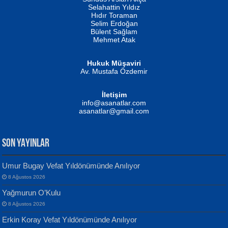
Evvel Zaman Tanrıçası...
Biliyor musunuz? ...
Selahattin Yıldız
Hıdır Toraman
Selim Erdoğan
Bülent Sağlam
Mehmet Atak
Hukuk Müşaviri
Av. Mustafa Özdemir
Mustafa Oral
NUHAN NEBİ ÇAM
İletişim
Yağmur Mangası...
Kaptan...
info@asanatlar.com
asanatlar@gmail.com
SON YAYINLAR
Umur Bugay Vefat Yıldönümünde Anılıyor
8 Ağustos 2026
Yılmaz Ekinci
MUSTAFA KELOĞLU
Yağmurun O’Kulu
Geceye Söylenen...
Yarına İz Bırakmak...
8 Ağustos 2026
Erkin Koray Vefat Yıldönümünde Anılıyor