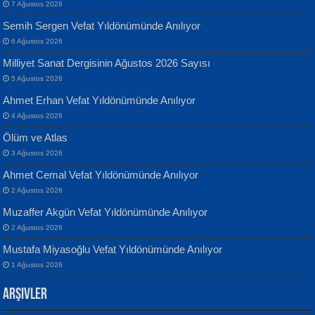
7 Ağustos 2026
Semih Sergen Vefat Yıldönümünde Anılıyor
6 Ağustos 2026
Milliyet Sanat Dergisinin Ağustos 2026 Sayısı
Banu Sancak
ATİLLA ÖZEN
5 Ağustos 2026
Defterimden İçeri...
Sultan Olmadan Önce Eyüp...
Ahmet Erhan Vefat Yıldönümünde Anılıyor
4 Ağustos 2026
Ölüm ve Atlas
3 Ağustos 2026
Ahmet Cemal Vefat Yıldönümünde Anılıyor
2 Ağustos 2026
İsmail Aydos
EKREM KARABABA
Muzaffer Akgün Vefat Yıldönümünde Anılıyor
İnkisar...
Yaralı Şiir...
2 Ağustos 2026
Mustafa Miyasoğlu Vefat Yıldönümünde Anılıyor
1 Ağustos 2026
Arşivler