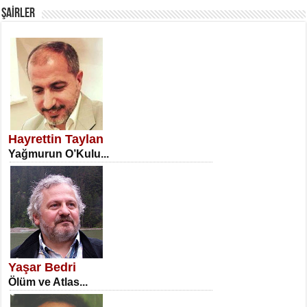
ŞAİRLER
SATILMIŞ ÜMİT ÇETİNKAYA
Erkenlik...
Hayrettin Taylan
Yağmurun O’Kulu...
NECLA DİLEK ARSLAN
Öğretmenler Günü Mahkemesi...
Yaşar Bedri
Ölüm ve Atlas...