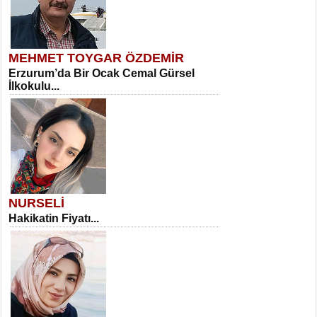
MEHMET TOYGAR ÖZDEMİR
Erzurum’da Bir Ocak Cemal Gürsel
İlkokulu...
NURSELİ
Hakikatin Fiyatı...