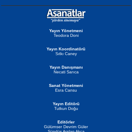
NURAN KÖSE BAYDAR
Neva Selçuk
Gün Güzeli...
Ben Deniz Değilim ki...
Yayın Yönetmeni
Teodora Doni
Yayın Koordinatörü
Sıtkı Caney
Yayın Danışmanı
MUSTAFA ORAL
Ahmet Aydın
Necati Sarıca
Şiir, Siyaseti Kaldırmıyor Tanpınar...
Helin...
Sanat Yönetmeni
Esra Cansu
Yayın Editörü
Tutkun Doğu
Editörler
İSMAİL OKUTAN
Gülümser Devrim Güler
Fatma Camcı
Erkeklerin Kahrolması Ne Demektir
Sündüs Arslan Akça