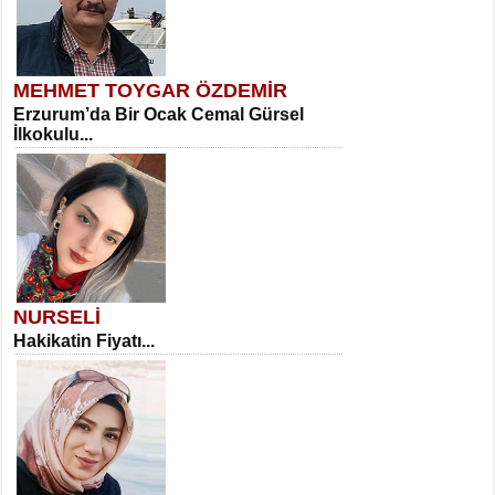
MEHMET TOYGAR ÖZDEMİR
Erzurum’da Bir Ocak Cemal Gürsel
İlkokulu...
NURSELİ
Hakikatin Fiyatı...