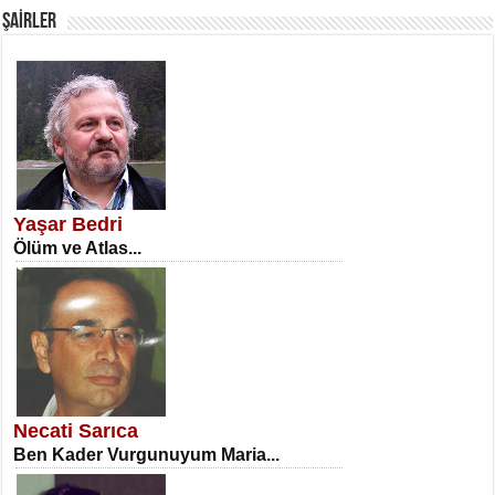
ŞAİRLER
SATILMIŞ ÜMİT ÇETİNKAYA
Erkenlik...
Yaşar Bedri
Ölüm ve Atlas...
NECLA DİLEK ARSLAN
Öğretmenler Günü Mahkemesi...
Necati Sarıca
Ben Kader Vurgunuyum Maria...