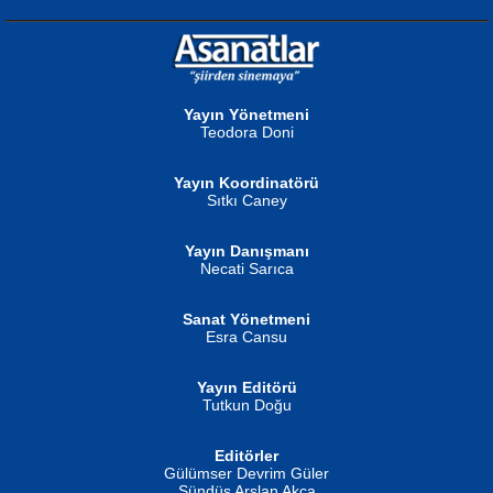
NURAN KÖSE BAYDAR
Neva Selçuk
Gün Güzeli...
Ben Deniz Değilim ki...
Yayın Yönetmeni
Teodora Doni
Yayın Koordinatörü
Sıtkı Caney
Yayın Danışmanı
MUSTAFA ORAL
Ahmet Aydın
Necati Sarıca
Şiir, Siyaseti Kaldırmıyor Tanpınar...
Helin...
Sanat Yönetmeni
Esra Cansu
Yayın Editörü
Tutkun Doğu
Editörler
İSMAİL OKUTAN
Gülümser Devrim Güler
Fatma Camcı
Erkeklerin Kahrolması Ne Demektir
Sündüs Arslan Akça