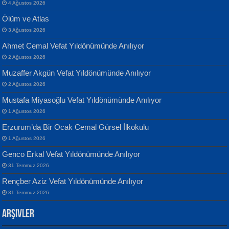
4 Ağustos 2026
Ölüm ve Atlas
3 Ağustos 2026
Ahmet Cemal Vefat Yıldönümünde Anılıyor
Banu Sancak
ATİLLA ÖZEN
2 Ağustos 2026
Defterimden İçeri...
Sultan Olmadan Önce Eyüp...
Muzaffer Akgün Vefat Yıldönümünde Anılıyor
2 Ağustos 2026
Mustafa Miyasoğlu Vefat Yıldönümünde Anılıyor
1 Ağustos 2026
Erzurum’da Bir Ocak Cemal Gürsel İlkokulu
1 Ağustos 2026
İsmail Aydos
EKREM KARABABA
Genco Erkal Vefat Yıldönümünde Anılıyor
İnkisar...
Yaralı Şiir...
31 Temmuz 2026
Rençber Aziz Vefat Yıldönümünde Anılıyor
31 Temmuz 2026
Arşivler