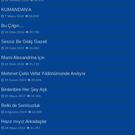
19 Temmuz 2020
38,910
KUMANDAN’A
7 Mayıs 2018
38,009
Bu Çılgın…
ERDEM BAYAZIT
28 Ekim 2014
36,706
Sana, Bana, Vatanıma, Ülkemin
İPEK ACAR SERT
Selahattin Yıldız
Sessiz Bir Gidiş Gazeli
İnsanlarına Dair...
Gazze’nin Şecaati, Ümmetin İmtihanı...
İdrakimle Üşürken...
28 Eylül 2015
36,083
Mami Alexandrina için
28 Ekim 2020
35,715
Mehmet Çetin Vefat Yıldönümünde Anılıyor
25 Kasım 2024
35,609
Birdenbire Her Şey Aşk
NAZIM HİKMET RAN
MAHMUT GÜRBÜZ
Songül Özel
25 Mayıs 2017
34,360
Bir Cezaevinde, Tecritteki Adamın
İbrahim Olmak ve Bitirebilmek...
Mahzen...
Mektupları...
Belki de Son/suzluk
8 Ağustos 2024
32,605
Hazır mıyız Arkadaşlar
26 Nisan 2016
31,357