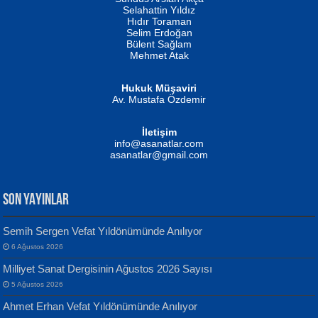
Evvel Zaman Tanrıçası...
Biliyor musunuz? ...
Selahattin Yıldız
Hıdır Toraman
Selim Erdoğan
Bülent Sağlam
Mehmet Atak
Hukuk Müşaviri
Av. Mustafa Özdemir
Mustafa Oral
NUHAN NEBİ ÇAM
İletişim
Yağmur Mangası...
Kaptan...
info@asanatlar.com
asanatlar@gmail.com
SON YAYINLAR
Semih Sergen Vefat Yıldönümünde Anılıyor
6 Ağustos 2026
Yılmaz Ekinci
MUSTAFA KELOĞLU
Milliyet Sanat Dergisinin Ağustos 2026 Sayısı
Geceye Söylenen...
Yarına İz Bırakmak...
5 Ağustos 2026
Ahmet Erhan Vefat Yıldönümünde Anılıyor