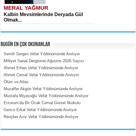
MERAL YAĞMUR
Kalbin Mevsimlerinde Deryada Gül
Olmak...
BUGÜN EN ÇOK OKUNANLAR
Semih Sergen Vefat Yıldönümünde Anılıyor
Milliyet Sanat Dergisinin Ağustos 2026 Sayısı
Ahmet Erhan Vefat Yıldönümünde Anılıyor
MEHMET ÇOBAN
Ahmet Cemal Vefat Yıldönümünde Anılıyor
İçerdeki Put Dışardaki Maskeler...
Ölüm ve Atlas
Muzaffer Akgün Vefat Yıldönümünde Anılıyor
Mustafa Miyasoğlu Vefat Yıldönümünde Anılıyor
Erzurum’da Bir Ocak Cemal Gürsel İlkokulu
Genco Erkal Vefat Yıldönümünde Anılıyor
Rençber Aziz Vefat Yıldönümünde Anılıyor
EMİNE CUMA
Fanatizm Çıkmazı...