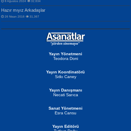
8 Ağustos 2024
32,634
Hazır mıyız Arkadaşlar
26 Nisan 2016
31,367
NURAN KÖSE BAYDAR
Neva Selçuk
Gün Güzeli...
Ben Deniz Değilim ki...
Yayın Yönetmeni
Teodora Doni
Yayın Koordinatörü
Sıtkı Caney
Yayın Danışmanı
MUSTAFA ORAL
Ahmet Aydın
Necati Sarıca
Şiir, Siyaseti Kaldırmıyor Tanpınar...
Helin...
Sanat Yönetmeni
Esra Cansu
Yayın Editörü
Tutkun Doğu