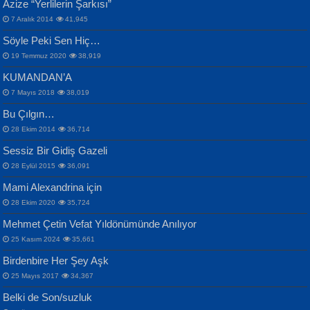
Azize “Yerlilerin Şarkısı”
Otuz Beş Yaş Şiiri...
VAHDETTİN YİĞİTCAN
Bülent Sağlam
7 Aralık 2014
41,945
Samimiyet Nedir?...
Mescid-i Aksâ Üstüne Ay!...
Söyle Peki Sen Hiç…
19 Temmuz 2020
38,919
KUMANDAN’A
7 Mayıs 2018
38,019
Bu Çılgın…
ERDEM BAYAZIT
28 Ekim 2014
36,714
Sana, Bana, Vatanıma, Ülkemin
İPEK ACAR SERT
Selahattin Yıldız
Sessiz Bir Gidiş Gazeli
İnsanlarına Dair...
Gazze’nin Şecaati, Ümmetin İmtihanı...
İdrakimle Üşürken...
28 Eylül 2015
36,091
Mami Alexandrina için
28 Ekim 2020
35,724
Mehmet Çetin Vefat Yıldönümünde Anılıyor
25 Kasım 2024
35,661
Birdenbire Her Şey Aşk
NAZIM HİKMET RAN
MAHMUT GÜRBÜZ
Songül Özel
25 Mayıs 2017
34,367
Bir Cezaevinde, Tecritteki Adamın
İbrahim Olmak ve Bitirebilmek...
Mahzen...
Mektupları...
Belki de Son/suzluk