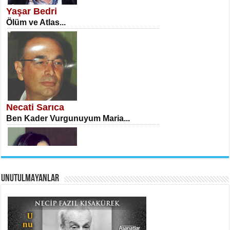
Yaşar Bedri
Ölüm ve Atlas...
İSA KARATEPE
Ekranlar Arasında Kaybolan İnsan...
Necati Sarıca
Ben Kader Vurgunuyum Maria...
UNUTULMAYANLAR
AHMET URFALI
Ömer Lütfi Mete’nin “Gülce” Şiirini
Tahlil Denemesi...
Sibel Orhan
İki Kırık Boşluk...