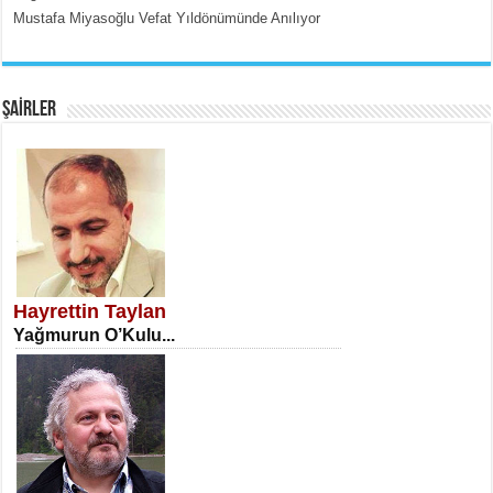
Mustafa Miyasoğlu Vefat Yıldönümünde Anılıyor
EMİNE CUMA
Fanatizm Çıkmazı...
ŞAİRLER
SATILMIŞ ÜMİT ÇETİNKAYA
Erkenlik...
Hayrettin Taylan
Yağmurun O’Kulu...
NECLA DİLEK ARSLAN
Öğretmenler Günü Mahkemesi...