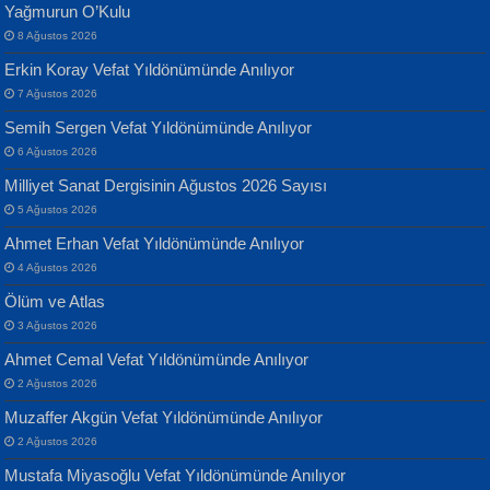
Yağmurun O’Kulu
Geceye Söylenen...
Yarına İz Bırakmak...
8 Ağustos 2026
Erkin Koray Vefat Yıldönümünde Anılıyor
7 Ağustos 2026
Semih Sergen Vefat Yıldönümünde Anılıyor
6 Ağustos 2026
Milliyet Sanat Dergisinin Ağustos 2026 Sayısı
Banu Sancak
ATİLLA ÖZEN
5 Ağustos 2026
Defterimden İçeri...
Sultan Olmadan Önce Eyüp...
Ahmet Erhan Vefat Yıldönümünde Anılıyor
4 Ağustos 2026
Ölüm ve Atlas
3 Ağustos 2026
Ahmet Cemal Vefat Yıldönümünde Anılıyor
2 Ağustos 2026
İsmail Aydos
EKREM KARABABA
Muzaffer Akgün Vefat Yıldönümünde Anılıyor
İnkisar...
Yaralı Şiir...
2 Ağustos 2026
Mustafa Miyasoğlu Vefat Yıldönümünde Anılıyor