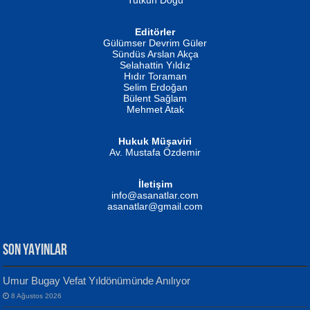
Editörler
İSMAİL OKUTAN
Gülümser Devrim Güler
Fatma Camcı
Erkeklerin Kahrolması Ne Demektir
Sündüs Arslan Akça
Evvel Zaman Tanrıçası...
Biliyor musunuz? ...
Selahattin Yıldız
Hıdır Toraman
Selim Erdoğan
Bülent Sağlam
Mehmet Atak
Hukuk Müşaviri
Av. Mustafa Özdemir
Mustafa Oral
NUHAN NEBİ ÇAM
İletişim
Yağmur Mangası...
Kaptan...
info@asanatlar.com
asanatlar@gmail.com
SON YAYINLAR
Umur Bugay Vefat Yıldönümünde Anılıyor
8 Ağustos 2026
Yılmaz Ekinci
MUSTAFA KELOĞLU