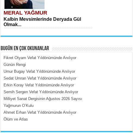
MERAL YAĞMUR
Kalbin Mevsimlerinde Deryada Gül
Olmak...
BUGÜN EN ÇOK OKUNANLAR
Fikret Otyam Vefat Yıldönümünde Anılıyor
Günün Rengi
Umur Bugay Vefat Yıldönümünde Anılıyor
MEHMET ÇOBAN
Sedat Umran Vefat Yıldönümünde Anılıyor
İçerdeki Put Dışardaki Maskeler...
Erkin Koray Vefat Yıldönümünde Anılıyor
Semih Sergen Vefat Yıldönümünde Anılıyor
Milliyet Sanat Dergisinin Ağustos 2026 Sayısı
Yağmurun O’Kulu
Ahmet Erhan Vefat Yıldönümünde Anılıyor
Ölüm ve Atlas
EMİNE CUMA