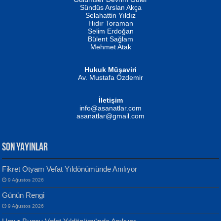
Fatma Camcı
Erkeklerin Kahrolması Ne Demektir
Sündüs Arslan Akça
Evvel Zaman Tanrıçası...
Biliyor musunuz? ...
Selahattin Yıldız
Hıdır Toraman
Selim Erdoğan
Bülent Sağlam
Mehmet Atak
Hukuk Müşaviri
Av. Mustafa Özdemir
Mustafa Oral
NUHAN NEBİ ÇAM
İletişim
Yağmur Mangası...
Kaptan...
info@asanatlar.com
asanatlar@gmail.com
SON YAYINLAR
Fikret Otyam Vefat Yıldönümünde Anılıyor
9 Ağustos 2026
Yılmaz Ekinci
MUSTAFA KELOĞLU
Günün Rengi
Geceye Söylenen...
Yarına İz Bırakmak...
9 Ağustos 2026