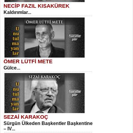
NECİP FAZIL KISAKÜREK
Kaldırımlar...
SELAHATTİN YILDIZ
İnsanın Zindanı...
Sibel Orhan
İki Kırık Boşluk...
ÖMER LÜTFİ METE
Gülce...
MEHMET TAŞTAN
Vagon’da Bir Şairle...
Meral Yağmur
Eski Bir Şiir...
SEZAİ KARAKOÇ
Sürgün Ülkeden Başkentler Başkentine
SITKI CANEY
– IV...
Oruçla Devrim ve Özgürlüğe…...
Kadir Ünal