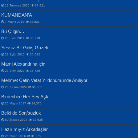
19 Temmuz 2020
38,921
KUMANDAN’A
7 Mayıs 2018
38,021
Bu Çılgın…
ERDEM BAYAZIT
28 Ekim 2014
36,718
Sana, Bana, Vatanıma, Ülkemin
İPEK ACAR SERT
Selahattin Yıldız
Sessiz Bir Gidiş Gazeli
İnsanlarına Dair...
Gazze’nin Şecaati, Ümmetin İmtihanı...
İdrakimle Üşürken...
28 Eylül 2015
36,092
Mami Alexandrina için
28 Ekim 2020
35,726
Mehmet Çetin Vefat Yıldönümünde Anılıyor
25 Kasım 2024
35,682
Birdenbire Her Şey Aşk
NAZIM HİKMET RAN
MAHMUT GÜRBÜZ
Songül Özel
25 Mayıs 2017
34,370
Bir Cezaevinde, Tecritteki Adamın
İbrahim Olmak ve Bitirebilmek...
Mahzen...
Mektupları...
Belki de Son/suzluk
8 Ağustos 2024
32,638
Hazır mıyız Arkadaşlar
26 Nisan 2016
31,369