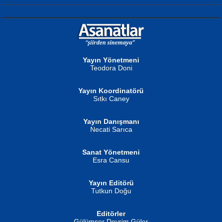
NURAN KÖSE BAYDAR
Neva Selçuk
Gün Güzeli...
Ben Deniz Değilim ki...
Yayın Yönetmeni
Teodora Doni
Yayın Koordinatörü
Sıtkı Caney
Yayın Danışmanı
MUSTAFA ORAL
Ahmet Aydın
Necati Sarıca
Şiir, Siyaseti Kaldırmıyor Tanpınar...
Helin...
Sanat Yönetmeni
Esra Cansu
Yayın Editörü
Tutkun Doğu
Editörler
İSMAİL OKUTAN
Gülümser Devrim Güler