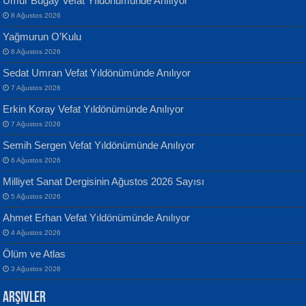
Umur Bugay Vefat Yıldönümünde Anılıyor
8 Ağustos 2026
Yağmurun O’Kulu
8 Ağustos 2026
Sedat Umran Vefat Yıldönümünde Anılıyor
Banu Sancak
ATİLLA ÖZEN
7 Ağustos 2026
Defterimden İçeri...
Sultan Olmadan Önce Eyüp...
Erkin Koray Vefat Yıldönümünde Anılıyor
7 Ağustos 2026
Semih Sergen Vefat Yıldönümünde Anılıyor
6 Ağustos 2026
Milliyet Sanat Dergisinin Ağustos 2026 Sayısı
5 Ağustos 2026
İsmail Aydos
EKREM KARABABA
Ahmet Erhan Vefat Yıldönümünde Anılıyor
İnkisar...
Yaralı Şiir...
4 Ağustos 2026
Ölüm ve Atlas
3 Ağustos 2026
Arşivler