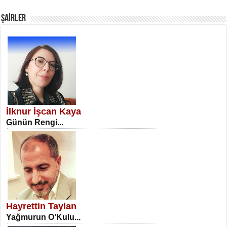
Fanatizm Çıkmazı...
ŞAİRLER
SATILMIŞ ÜMİT ÇETİNKAYA
Erkenlik...
İlknur İşcan Kaya
Günün Rengi...
NECLA DİLEK ARSLAN
Öğretmenler Günü Mahkemesi...
Hayrettin Taylan
Yağmurun O’Kulu...