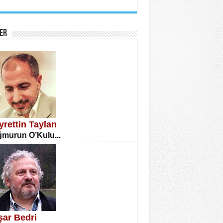
İNE CUMA
atizm Çıkmazı...
ER
TILMIŞ ÜMİT ÇETİNKAYA
enlik...
yrettin Taylan
murun O’Kulu...
CLA DİLEK ARSLAN
etmenler Günü Mahkemesi...
şar Bedri