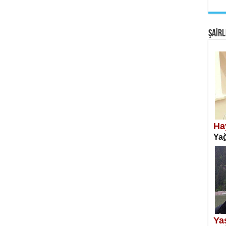
EM
Fan
ŞAİRL
SA
Erk
Ha
Yağ
NE
Öğr
Ya