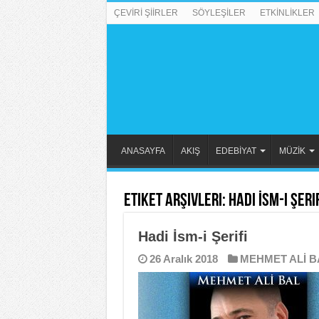
ÇEVİRİ ŞİİRLER
SÖYLEŞİLER
ETKİNLİKLER
ANASAYFA
AKIŞ
EDEBİYAT
MÜZİK
Etiket Arşivleri:
Hadi İsm-i Şeri
Hadi İsm-i Şerifi
26 Aralık 2018
MEHMET ALİ B