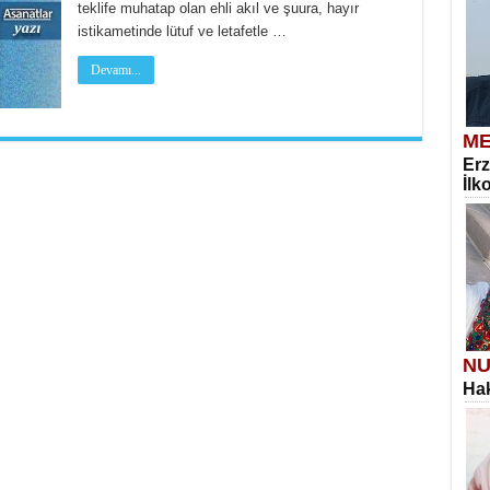
teklife muhatap olan ehli akıl ve şuura, hayır
istikametinde lütuf ve letafetle …
Devamı...
ME
Erz
İlk
NU
Hak