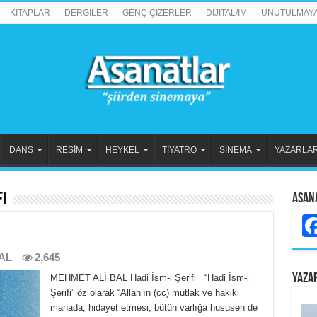
KİTAPLAR
DERGİLER
GENÇ ÇİZERLER
DİJİTAL/İM
UNUTULMAY
DANS
RESİM
HEYKEL
TİYATRO
SİNEMA
YAZARLA
fi
Asan
AL
2,645
YAZA
MEHMET ALİ BAL Hadi İsm-i Şerifi “Hadi İsm-i
Şerifi” öz olarak “Allah’ın (cc) mutlak ve hakiki
manada, hidayet etmesi, bütün varlığa hususen de