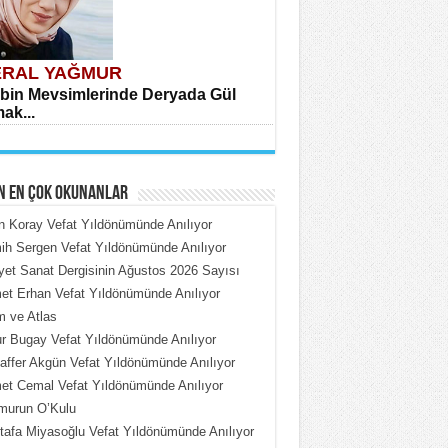
RAL YAĞMUR
bin Mevsimlerinde Deryada Gül
ak...
N EN ÇOK OKUNANLAR
n Koray Vefat Yıldönümünde Anılıyor
h Sergen Vefat Yıldönümünde Anılıyor
iyet Sanat Dergisinin Ağustos 2026 Sayısı
HMET ÇOBAN
t Erhan Vefat Yıldönümünde Anılıyor
rdeki Put Dışardaki Maskeler...
 ve Atlas
 Bugay Vefat Yıldönümünde Anılıyor
ffer Akgün Vefat Yıldönümünde Anılıyor
t Cemal Vefat Yıldönümünde Anılıyor
murun O’Kulu
afa Miyasoğlu Vefat Yıldönümünde Anılıyor