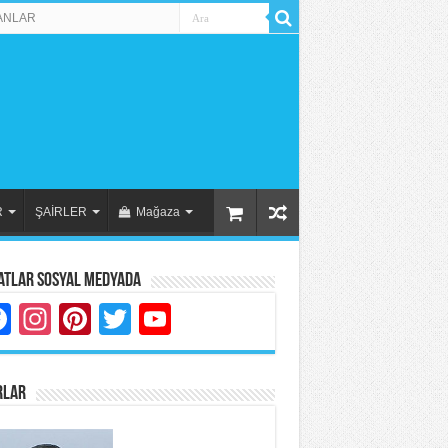
ANLAR
R
ŞAİRLER
Mağaza
atlar Sosyal Medyada
Facebook
Instagram
Pinterest
Twitter
YouTube
RLAR