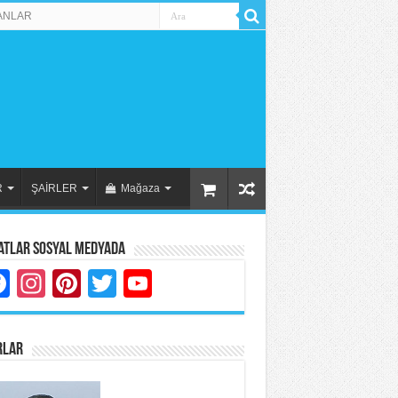
ANLAR
R
ŞAİRLER
Mağaza
atlar Sosyal Medyada
Facebook
Instagram
Pinterest
Twitter
YouTube
RLAR