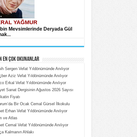
RAL YAĞMUR
bin Mevsimlerinde Deryada Gül
ak...
N EN ÇOK OKUNANLAR
h Sergen Vefat Yıldönümünde Anılıyor
ber Aziz Vefat Yıldönümünde Anılıyor
o Erkal Vefat Yıldönümünde Anılıyor
HMET ÇOBAN
iyet Sanat Dergisinin Ağustos 2026 Sayısı
rdeki Put Dışardaki Maskeler...
katin Fiyatı
rum’da Bir Ocak Cemal Gürsel İlkokulu
t Erhan Vefat Yıldönümünde Anılıyor
 ve Atlas
t Cemal Vefat Yıldönümünde Anılıyor
ça Kalmanın Ahlakı