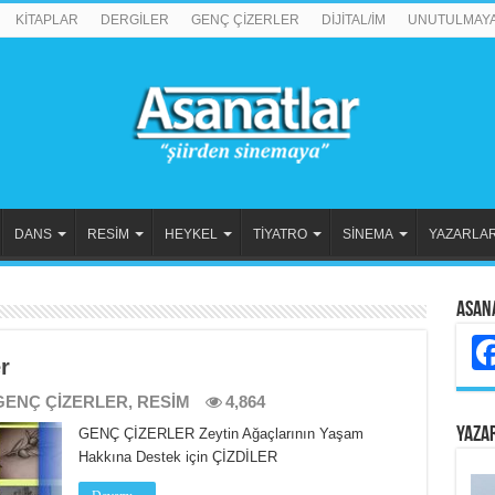
KİTAPLAR
DERGİLER
GENÇ ÇİZERLER
DİJİTAL/İM
UNUTULMAY
DANS
RESİM
HEYKEL
TİYATRO
SİNEMA
YAZARLA
Asan
r
GENÇ ÇİZERLER
,
RESİM
4,864
YAZA
GENÇ ÇİZERLER Zeytin Ağaçlarının Yaşam
Hakkına Destek için ÇİZDİLER