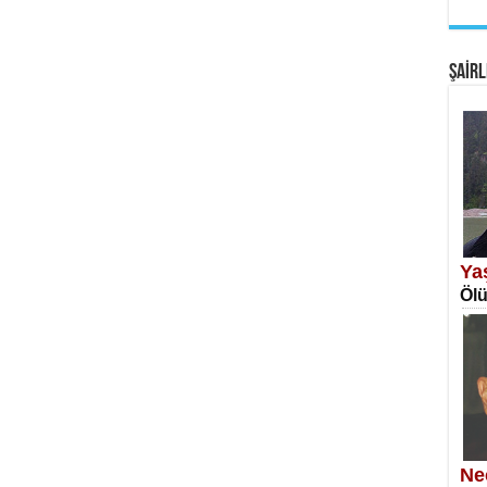
EM
Fan
ŞAİRL
SA
Erk
Ya
Ölü
NE
Öğr
Ne