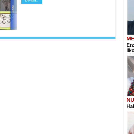
Devamı...
ME
Erz
İlk
NU
Hak