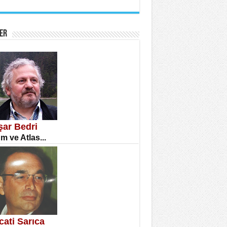
İNE CUMA
atizm Çıkmazı...
ER
TILMIŞ ÜMİT ÇETİNKAYA
enlik...
şar Bedri
m ve Atlas...
CLA DİLEK ARSLAN
etmenler Günü Mahkemesi...
cati Sarıca