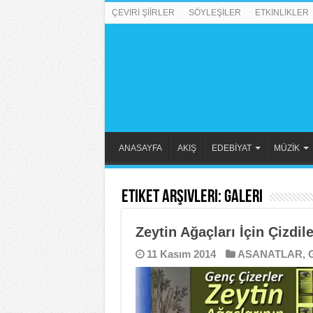
ÇEVİRİ ŞİİRLER
SÖYLEŞİLER
ETKİNLİKLER
ANASAYFA
AKIŞ
EDEBİYAT
MÜZİK
Etiket Arşivleri:
galeri
Zeytin Ağaçları İçin Çizdile
11 Kasım 2014
ASANATLAR
,