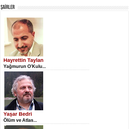
ŞAİRLER
SATILMIŞ ÜMİT ÇETİNKAYA
Erkenlik...
Hayrettin Taylan
Yağmurun O’Kulu...
NECLA DİLEK ARSLAN
Öğretmenler Günü Mahkemesi...
Yaşar Bedri
Ölüm ve Atlas...