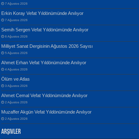
7 Ağustos 2026
Erkin Koray Vefat Yıldönümünde Anılıyor
7 Ağustos 2026
Semih Sergen Vefat Yıldönümünde Anılıyor
Banu Sancak
ATİLLA ÖZEN
6 Ağustos 2026
Defterimden İçeri...
Sultan Olmadan Önce Eyüp...
Milliyet Sanat Dergisinin Ağustos 2026 Sayısı
5 Ağustos 2026
Ahmet Erhan Vefat Yıldönümünde Anılıyor
4 Ağustos 2026
Ölüm ve Atlas
3 Ağustos 2026
İsmail Aydos
EKREM KARABABA
Ahmet Cemal Vefat Yıldönümünde Anılıyor
İnkisar...
Yaralı Şiir...
2 Ağustos 2026
Muzaffer Akgün Vefat Yıldönümünde Anılıyor
2 Ağustos 2026
Arşivler