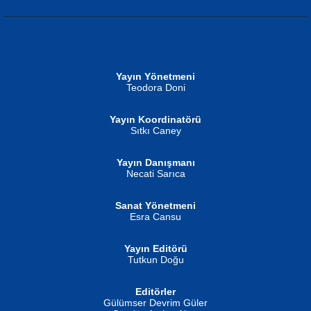
NURAN KÖSE BAYDAR
Neva Selçuk
Gün Güzeli...
Ben Deniz Değilim ki...
Yayın Yönetmeni
Teodora Doni
Yayın Koordinatörü
Sıtkı Caney
Yayın Danışmanı
MUSTAFA ORAL
Ahmet Aydın
Necati Sarıca
Şiir, Siyaseti Kaldırmıyor Tanpınar...
Helin...
Sanat Yönetmeni
Esra Cansu
Yayın Editörü
Tutkun Doğu
Editörler
İSMAİL OKUTAN
Gülümser Devrim Güler
Fatma Camcı