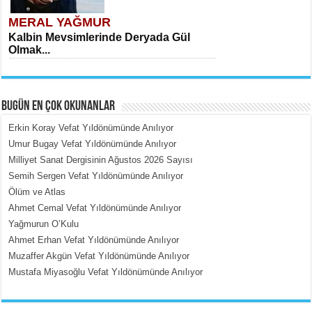
MERAL YAĞMUR
Kalbin Mevsimlerinde Deryada Gül
Olmak...
BUGÜN EN ÇOK OKUNANLAR
Erkin Koray Vefat Yıldönümünde Anılıyor
Umur Bugay Vefat Yıldönümünde Anılıyor
Milliyet Sanat Dergisinin Ağustos 2026 Sayısı
MEHMET ÇOBAN
Semih Sergen Vefat Yıldönümünde Anılıyor
İçerdeki Put Dışardaki Maskeler...
Ölüm ve Atlas
Ahmet Cemal Vefat Yıldönümünde Anılıyor
Yağmurun O’Kulu
Ahmet Erhan Vefat Yıldönümünde Anılıyor
Muzaffer Akgün Vefat Yıldönümünde Anılıyor
Mustafa Miyasoğlu Vefat Yıldönümünde Anılıyor
EMİNE CUMA
Fanatizm Çıkmazı...