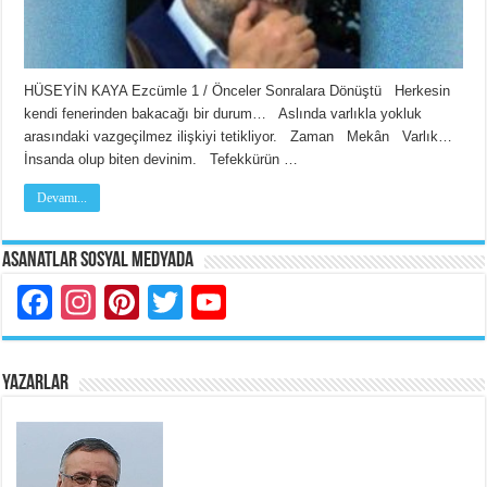
HÜSEYİN KAYA Ezcümle 1 / Önceler Sonralara Dönüştü Herkesin
kendi fenerinden bakacağı bir durum… Aslında varlıkla yokluk
arasındaki vazgeçilmez ilişkiyi tetikliyor. Zaman Mekân Varlık…
İnsanda olup biten devinim. Tefekkürün …
Devamı...
Asanatlar Sosyal Medyada
Facebook
Instagram
Pinterest
Twitter
YouTube
YAZARLAR