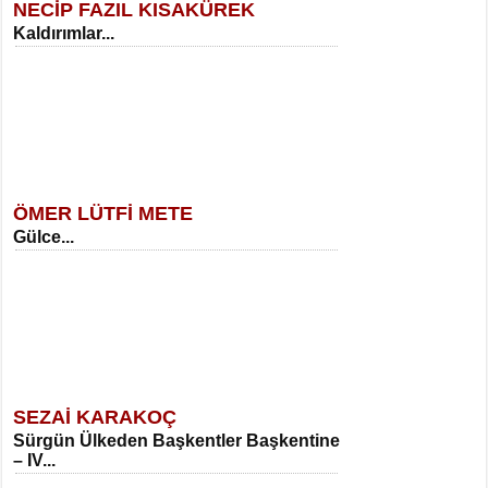
NECİP FAZIL KISAKÜREK
Kaldırımlar...
SELAHATTİN YILDIZ
İnsanın Zindanı...
Meral Yağmur
Eski Bir Şiir...
ÖMER LÜTFİ METE
Gülce...
MEHMET TAŞTAN
Vagon’da Bir Şairle...
Kadir Ünal
Ayağıma Dolanan Yokuş...
SEZAİ KARAKOÇ
Sürgün Ülkeden Başkentler Başkentine
SITKI CANEY
– IV...
Oruçla Devrim ve Özgürlüğe…...
Mehmet Çoban