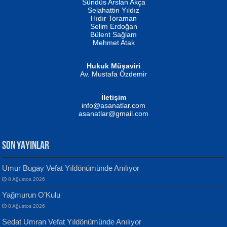
Erkeklerin Kahrolması Ne Demektir
Sündüs Arslan Akça
Evvel Zaman Tanrıçası...
Biliyor musunuz? ...
Selahattin Yıldız
Hıdır Toraman
Selim Erdoğan
Bülent Sağlam
Mehmet Atak
Hukuk Müşaviri
Av. Mustafa Özdemir
Mustafa Oral
NUHAN NEBİ ÇAM
İletişim
Yağmur Mangası...
Kaptan...
info@asanatlar.com
asanatlar@gmail.com
SON YAYINLAR
Umur Bugay Vefat Yıldönümünde Anılıyor
8 Ağustos 2026
Yılmaz Ekinci
MUSTAFA KELOĞLU
Yağmurun O’Kulu
Geceye Söylenen...
Yarına İz Bırakmak...
8 Ağustos 2026
Sedat Umran Vefat Yıldönümünde Anılıyor