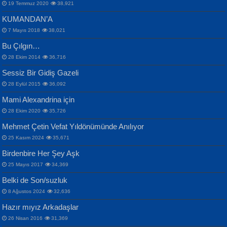
19 Temmuz 2020
38,921
KUMANDAN’A
7 Mayıs 2018
38,021
Bu Çılgın…
ERDEM BAYAZIT
28 Ekim 2014
36,716
Sana, Bana, Vatanıma, Ülkemin
İPEK ACAR SERT
Selahattin Yıldız
Sessiz Bir Gidiş Gazeli
İnsanlarına Dair...
Gazze’nin Şecaati, Ümmetin İmtihanı...
İdrakimle Üşürken...
28 Eylül 2015
36,092
Mami Alexandrina için
28 Ekim 2020
35,726
Mehmet Çetin Vefat Yıldönümünde Anılıyor
25 Kasım 2024
35,671
Birdenbire Her Şey Aşk
NAZIM HİKMET RAN
MAHMUT GÜRBÜZ
Songül Özel
25 Mayıs 2017
34,369
Bir Cezaevinde, Tecritteki Adamın
İbrahim Olmak ve Bitirebilmek...
Mahzen...
Mektupları...
Belki de Son/suzluk
8 Ağustos 2024
32,636
Hazır mıyız Arkadaşlar
26 Nisan 2016
31,369