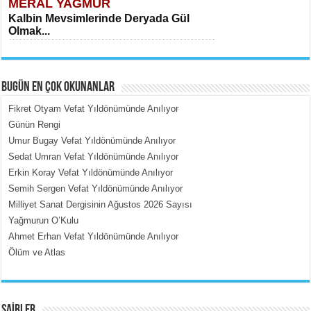
MERAL YAĞMUR
Kalbin Mevsimlerinde Deryada Gül
Olmak...
BUGÜN EN ÇOK OKUNANLAR
Fikret Otyam Vefat Yıldönümünde Anılıyor
Günün Rengi
Umur Bugay Vefat Yıldönümünde Anılıyor
MEHMET ÇOBAN
Sedat Umran Vefat Yıldönümünde Anılıyor
İçerdeki Put Dışardaki Maskeler...
Erkin Koray Vefat Yıldönümünde Anılıyor
Semih Sergen Vefat Yıldönümünde Anılıyor
Milliyet Sanat Dergisinin Ağustos 2026 Sayısı
Yağmurun O’Kulu
Ahmet Erhan Vefat Yıldönümünde Anılıyor
Ölüm ve Atlas
EMİNE CUMA
Fanatizm Çıkmazı...
ŞAİRLER