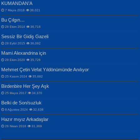
KUMANDAN’A
7 Mayıs 2018
38,021
Bu Çılgın…
ERDEM BAYAZIT
28 Ekim 2014
36,718
Sana, Bana, Vatanıma, Ülkemin
İPEK ACAR SERT
Selahattin Yıldız
Sessiz Bir Gidiş Gazeli
İnsanlarına Dair...
Gazze’nin Şecaati, Ümmetin İmtihanı...
İdrakimle Üşürken...
28 Eylül 2015
36,092
Mami Alexandrina için
28 Ekim 2020
35,726
Mehmet Çetin Vefat Yıldönümünde Anılıyor
25 Kasım 2024
35,682
Birdenbire Her Şey Aşk
NAZIM HİKMET RAN
MAHMUT GÜRBÜZ
Songül Özel
25 Mayıs 2017
34,370
Bir Cezaevinde, Tecritteki Adamın
İbrahim Olmak ve Bitirebilmek...
Mahzen...
Mektupları...
Belki de Son/suzluk
8 Ağustos 2024
32,638
Hazır mıyız Arkadaşlar
26 Nisan 2016
31,369