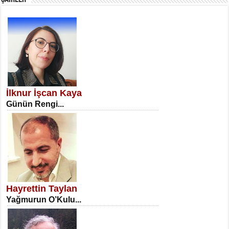
SATILMIŞ ÜMİT ÇETİNKAYA
Erkenlik...
İlknur İşcan Kaya
Günün Rengi...
NECLA DİLEK ARSLAN
Öğretmenler Günü Mahkemesi...
Hayrettin Taylan
Yağmurun O’Kulu...