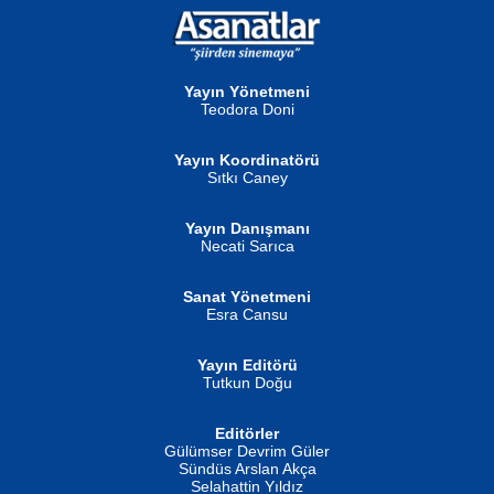
NURAN KÖSE BAYDAR
Neva Selçuk
Gün Güzeli...
Ben Deniz Değilim ki...
Yayın Yönetmeni
Teodora Doni
Yayın Koordinatörü
Sıtkı Caney
Yayın Danışmanı
MUSTAFA ORAL
Ahmet Aydın
Necati Sarıca
Şiir, Siyaseti Kaldırmıyor Tanpınar...
Helin...
Sanat Yönetmeni
Esra Cansu
Yayın Editörü
Tutkun Doğu
Editörler
İSMAİL OKUTAN
Gülümser Devrim Güler
Fatma Camcı
Erkeklerin Kahrolması Ne Demektir
Sündüs Arslan Akça
Evvel Zaman Tanrıçası...
Biliyor musunuz? ...
Selahattin Yıldız