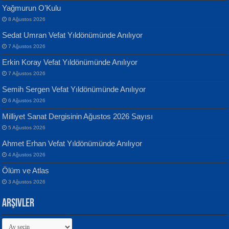
Yağmurun O’Kulu
8 Ağustos 2026
Sedat Umran Vefat Yıldönümünde Anılıyor
Banu Sancak
ATİLLA ÖZEN
7 Ağustos 2026
Defterimden İçeri...
Sultan Olmadan Önce Eyüp...
Erkin Koray Vefat Yıldönümünde Anılıyor
7 Ağustos 2026
Semih Sergen Vefat Yıldönümünde Anılıyor
6 Ağustos 2026
Milliyet Sanat Dergisinin Ağustos 2026 Sayısı
5 Ağustos 2026
İsmail Aydos
EKREM KARABABA
Ahmet Erhan Vefat Yıldönümünde Anılıyor
İnkisar...
Yaralı Şiir...
4 Ağustos 2026
Ölüm ve Atlas
3 Ağustos 2026
Arşivler
Arşivler