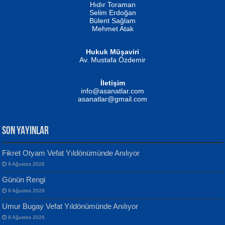
Hıdır Toraman
Selim Erdoğan
Bülent Sağlam
Mehmet Atak
Hukuk Müşaviri
Av. Mustafa Özdemir
Mustafa Oral
NUHAN NEBİ ÇAM
İletişim
Yağmur Mangası...
Kaptan...
info@asanatlar.com
asanatlar@gmail.com
SON YAYINLAR
Fikret Otyam Vefat Yıldönümünde Anılıyor
9 Ağustos 2026
Yılmaz Ekinci
MUSTAFA KELOĞLU
Günün Rengi
Geceye Söylenen...
Yarına İz Bırakmak...
9 Ağustos 2026
Umur Bugay Vefat Yıldönümünde Anılıyor
8 Ağustos 2026