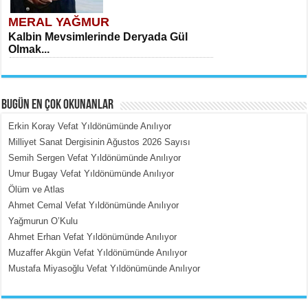
MERAL YAĞMUR
Kalbin Mevsimlerinde Deryada Gül
Olmak...
BUGÜN EN ÇOK OKUNANLAR
Erkin Koray Vefat Yıldönümünde Anılıyor
Milliyet Sanat Dergisinin Ağustos 2026 Sayısı
Semih Sergen Vefat Yıldönümünde Anılıyor
MEHMET ÇOBAN
Umur Bugay Vefat Yıldönümünde Anılıyor
İçerdeki Put Dışardaki Maskeler...
Ölüm ve Atlas
Ahmet Cemal Vefat Yıldönümünde Anılıyor
Yağmurun O’Kulu
Ahmet Erhan Vefat Yıldönümünde Anılıyor
Muzaffer Akgün Vefat Yıldönümünde Anılıyor
Mustafa Miyasoğlu Vefat Yıldönümünde Anılıyor
EMİNE CUMA
Fanatizm Çıkmazı...