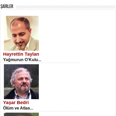
ŞAİRLER
SATILMIŞ ÜMİT ÇETİNKAYA
Erkenlik...
Hayrettin Taylan
Yağmurun O’Kulu...
NECLA DİLEK ARSLAN
Öğretmenler Günü Mahkemesi...
Yaşar Bedri
Ölüm ve Atlas...