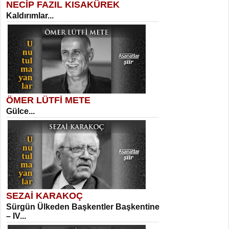
NECİP FAZIL KISAKÜREK
Kaldırımlar...
SELAHATTİN YILDIZ
İnsanın Zindanı...
Meral Yağmur
Eski Bir Şiir...
ÖMER LÜTFİ METE
Gülce...
MEHMET TAŞTAN
Vagon’da Bir Şairle...
Kadir Ünal
Ayağıma Dolanan Yokuş...
SEZAİ KARAKOÇ
Sürgün Ülkeden Başkentler Başkentine
SITKI CANEY
– IV...
Oruçla Devrim ve Özgürlüğe…...
Mehmet Çoban