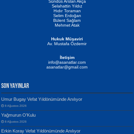
Erkeklerin Kahrolması Ne Demektir
Sündüs Arslan Akça
Evvel Zaman Tanrıçası...
Biliyor musunuz? ...
Selahattin Yıldız
Hıdır Toraman
Selim Erdoğan
Bülent Sağlam
Mehmet Atak
Hukuk Müşaviri
Av. Mustafa Özdemir
Mustafa Oral
NUHAN NEBİ ÇAM
İletişim
Yağmur Mangası...
Kaptan...
info@asanatlar.com
asanatlar@gmail.com
SON YAYINLAR
Umur Bugay Vefat Yıldönümünde Anılıyor
8 Ağustos 2026
Yılmaz Ekinci
MUSTAFA KELOĞLU
Yağmurun O’Kulu
Geceye Söylenen...
Yarına İz Bırakmak...
8 Ağustos 2026
Erkin Koray Vefat Yıldönümünde Anılıyor