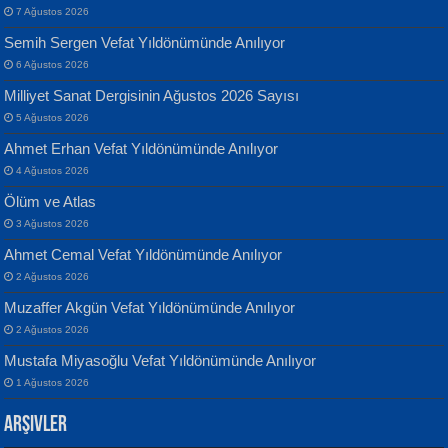
7 Ağustos 2026
Semih Sergen Vefat Yıldönümünde Anılıyor
6 Ağustos 2026
Milliyet Sanat Dergisinin Ağustos 2026 Sayısı
Banu Sancak
ATİLLA ÖZEN
5 Ağustos 2026
Defterimden İçeri...
Sultan Olmadan Önce Eyüp...
Ahmet Erhan Vefat Yıldönümünde Anılıyor
4 Ağustos 2026
Ölüm ve Atlas
3 Ağustos 2026
Ahmet Cemal Vefat Yıldönümünde Anılıyor
2 Ağustos 2026
İsmail Aydos
EKREM KARABABA
Muzaffer Akgün Vefat Yıldönümünde Anılıyor
İnkisar...
Yaralı Şiir...
2 Ağustos 2026
Mustafa Miyasoğlu Vefat Yıldönümünde Anılıyor
1 Ağustos 2026
Arşivler