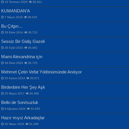
19 Temmuz 2020
38,921
KUMANDAN’A
7 Mayıs 2018
38,020
Bu Çılgın…
ERDEM BAYAZIT
28 Ekim 2014
36,715
Sana, Bana, Vatanıma, Ülkemin
İPEK ACAR SERT
Selahattin Yıldız
Sessiz Bir Gidiş Gazeli
İnsanlarına Dair...
Gazze’nin Şecaati, Ümmetin İmtihanı...
İdrakimle Üşürken...
28 Eylül 2015
36,092
Mami Alexandrina için
28 Ekim 2020
35,725
Mehmet Çetin Vefat Yıldönümünde Anılıyor
25 Kasım 2024
35,671
Birdenbire Her Şey Aşk
NAZIM HİKMET RAN
MAHMUT GÜRBÜZ
Songül Özel
25 Mayıs 2017
34,368
Bir Cezaevinde, Tecritteki Adamın
İbrahim Olmak ve Bitirebilmek...
Mahzen...
Mektupları...
Belki de Son/suzluk
8 Ağustos 2024
32,635
Hazır mıyız Arkadaşlar
26 Nisan 2016
31,369