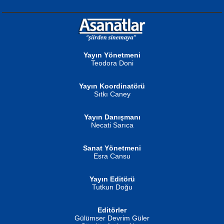
NURAN KÖSE BAYDAR
Neva Selçuk
Gün Güzeli...
Ben Deniz Değilim ki...
Yayın Yönetmeni
Teodora Doni
Yayın Koordinatörü
Sıtkı Caney
Yayın Danışmanı
MUSTAFA ORAL
Ahmet Aydın
Necati Sarıca
Şiir, Siyaseti Kaldırmıyor Tanpınar...
Helin...
Sanat Yönetmeni
Esra Cansu
Yayın Editörü
Tutkun Doğu
Editörler
İSMAİL OKUTAN
Gülümser Devrim Güler
Fatma Camcı