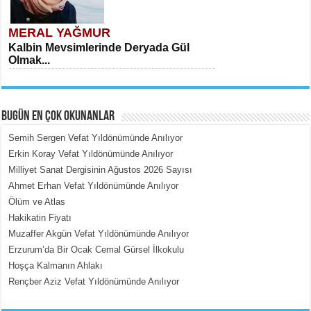
MERAL YAĞMUR
Kalbin Mevsimlerinde Deryada Gül
Olmak...
BUGÜN EN ÇOK OKUNANLAR
Semih Sergen Vefat Yıldönümünde Anılıyor
Erkin Koray Vefat Yıldönümünde Anılıyor
Milliyet Sanat Dergisinin Ağustos 2026 Sayısı
MEHMET ÇOBAN
Ahmet Erhan Vefat Yıldönümünde Anılıyor
İçerdeki Put Dışardaki Maskeler...
Ölüm ve Atlas
Hakikatin Fiyatı
Muzaffer Akgün Vefat Yıldönümünde Anılıyor
Erzurum’da Bir Ocak Cemal Gürsel İlkokulu
Hoşça Kalmanın Ahlakı
Rençber Aziz Vefat Yıldönümünde Anılıyor
EMİNE CUMA