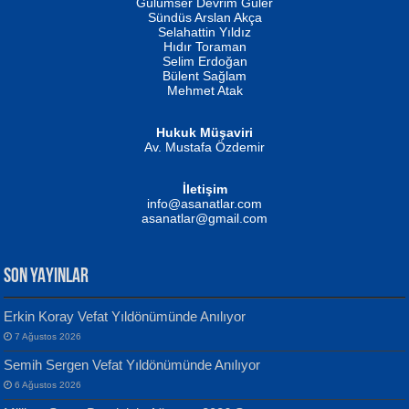
Gülümser Devrim Güler
Fatma Camcı
Erkeklerin Kahrolması Ne Demektir
Sündüs Arslan Akça
Evvel Zaman Tanrıçası...
Biliyor musunuz? ...
Selahattin Yıldız
Hıdır Toraman
Selim Erdoğan
Bülent Sağlam
Mehmet Atak
Hukuk Müşaviri
Av. Mustafa Özdemir
Mustafa Oral
NUHAN NEBİ ÇAM
İletişim
Yağmur Mangası...
Kaptan...
info@asanatlar.com
asanatlar@gmail.com
SON YAYINLAR
Erkin Koray Vefat Yıldönümünde Anılıyor
7 Ağustos 2026
Yılmaz Ekinci
MUSTAFA KELOĞLU
Semih Sergen Vefat Yıldönümünde Anılıyor
Geceye Söylenen...
Yarına İz Bırakmak...
6 Ağustos 2026