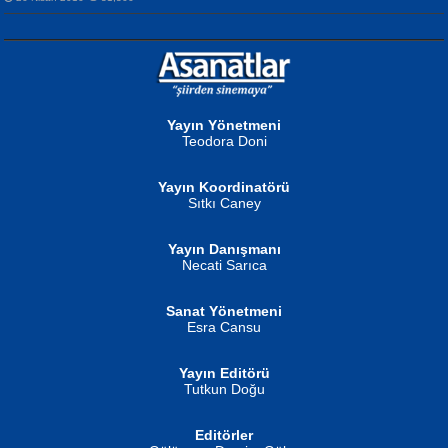
NURAN KÖSE BAYDAR
Neva Selçuk
Gün Güzeli...
Ben Deniz Değilim ki...
Yayın Yönetmeni
Teodora Doni
Yayın Koordinatörü
Sıtkı Caney
Yayın Danışmanı
MUSTAFA ORAL
Ahmet Aydın
Necati Sarıca
Şiir, Siyaseti Kaldırmıyor Tanpınar...
Helin...
Sanat Yönetmeni
Esra Cansu
Yayın Editörü
Tutkun Doğu
Editörler
İSMAİL OKUTAN