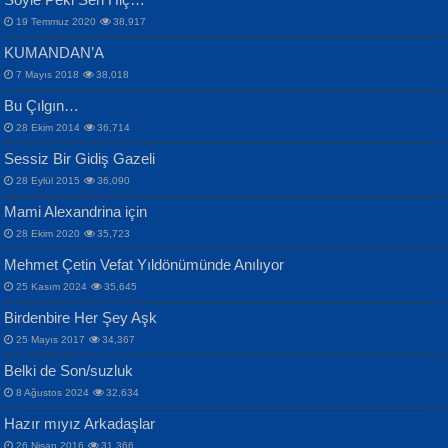
19 Temmuz 2020
38,917
KUMANDAN’A
7 Mayıs 2018
38,018
Bu Çılgın…
ERDEM BAYAZIT
28 Ekim 2014
36,714
Sana, Bana, Vatanıma, Ülkemin
İPEK ACAR SERT
Selahattin Yıldız
Sessiz Bir Gidiş Gazeli
İnsanlarına Dair...
Gazze’nin Şecaati, Ümmetin İmtihanı...
İdrakimle Üşürken...
28 Eylül 2015
36,090
Mami Alexandrina için
28 Ekim 2020
35,723
Mehmet Çetin Vefat Yıldönümünde Anılıyor
25 Kasım 2024
35,645
Birdenbire Her Şey Aşk
NAZIM HİKMET RAN
MAHMUT GÜRBÜZ
Songül Özel
25 Mayıs 2017
34,367
Bir Cezaevinde, Tecritteki Adamın
İbrahim Olmak ve Bitirebilmek...
Mahzen...
Mektupları...
Belki de Son/suzluk
8 Ağustos 2024
32,634
Hazır mıyız Arkadaşlar
26 Nisan 2016
31,366