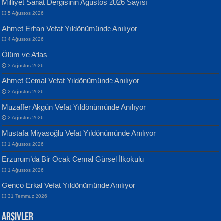
Milliyet Sanat Dergisinin Ağustos 2026 Sayısı
5 Ağustos 2026
Ahmet Erhan Vefat Yıldönümünde Anılıyor
4 Ağustos 2026
Ölüm ve Atlas
Banu Sancak
ATİLLA ÖZEN
3 Ağustos 2026
Defterimden İçeri...
Sultan Olmadan Önce Eyüp...
Ahmet Cemal Vefat Yıldönümünde Anılıyor
2 Ağustos 2026
Muzaffer Akgün Vefat Yıldönümünde Anılıyor
2 Ağustos 2026
Mustafa Miyasoğlu Vefat Yıldönümünde Anılıyor
1 Ağustos 2026
İsmail Aydos
EKREM KARABABA
Erzurum’da Bir Ocak Cemal Gürsel İlkokulu
İnkisar...
Yaralı Şiir...
1 Ağustos 2026
Genco Erkal Vefat Yıldönümünde Anılıyor
31 Temmuz 2026
Arşivler