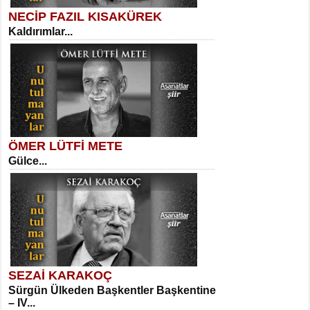
NECİP FAZIL KISAKÜREK
Kaldırımlar...
SELAHATTİN YILDIZ
İnsanın Zindanı...
Kadir Ünal
Ayağıma Dolanan Yokuş...
ÖMER LÜTFİ METE
Gülce...
MEHMET TAŞTAN
Vagon’da Bir Şairle...
Mehmet Çoban
Elmira...
SEZAİ KARAKOÇ
Sürgün Ülkeden Başkentler Başkentine
SITKI CANEY
– IV...
Oruçla Devrim ve Özgürlüğe…...