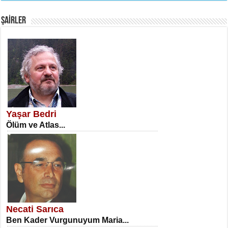
Fanatizm Çıkmazı...
ŞAİRLER
SATILMIŞ ÜMİT ÇETİNKAYA
Erkenlik...
Yaşar Bedri
Ölüm ve Atlas...
NECLA DİLEK ARSLAN
Öğretmenler Günü Mahkemesi...
Necati Sarıca
Ben Kader Vurgunuyum Maria...